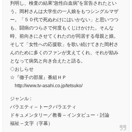
判明し、検査の結果“急性白血病”を宣告されたとい
う。岡村さんは大学生の一人娘をもつシングルマザ
ー。「５０代で死ぬわけにはいかない」と思いつつ
も、闘病のつらさで何度もくじけかけた。そんな
時、前向きにさせてくれたのが同居する母親と娘。
そして「女性への応援歌」を歌い続けてきた岡村さ
んのために多くのファンが支えてくれ、それが励み
となって病気と向き合えたと語る。
◇おしらせ
☆『徹子の部屋』番組ＨＰ
http://www.tv-asahi.co.jp/tetsuko/
ジャンル :
バラエティ – トークバラエティ
ドキュメンタリー／教養 – インタビュー・討論
福祉 – 文字（字幕）