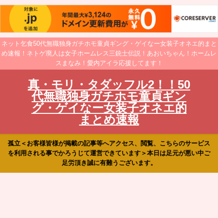
ネット乞食50代無職独身ガチホモ童貞ギング・ゲイなー女装子オネエ的まと
め速報！ネトゲ廃人は女子ホームレス三銃士伝説！あおいちゃん！ホームレ
スまなみ！愛内アイラ応援してます！
真・モリ・タダッフル2！！50
代無職独身ガチホモ童貞ギン
グ・ゲイなー女装子オネエ的
まとめ速報
孤立＜お客様皆様が掲載の記事等へアクセス、閲覧、こちらのサービス
を利用される事でかろうじて運営できています＞本日は足元が悪い中ご
足労頂き誠に有難うございます。