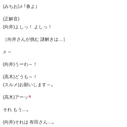
(みちお)♬｢春よ｣
(正解音)
(向井)よしっ！ よしっ！
［向井さんが挑む 謎解きは…］
♬～
(向井)うーわ～！
(高木)どうも～！
(スルメ)お願いします～｡
(高木)アーッ
それ もう…｡
(向井)それは 有田さん…｡