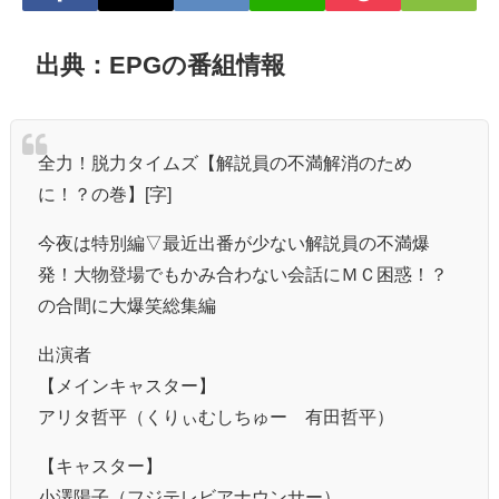
出典：EPGの番組情報
全力！脱力タイムズ【解説員の不満解消のため
に！？の巻】[字]
今夜は特別編▽最近出番が少ない解説員の不満爆
発！大物登場でもかみ合わない会話にＭＣ困惑！？
の合間に大爆笑総集編
出演者
【メインキャスター】
アリタ哲平（くりぃむしちゅー 有田哲平）
【キャスター】
小澤陽子（フジテレビアナウンサー）