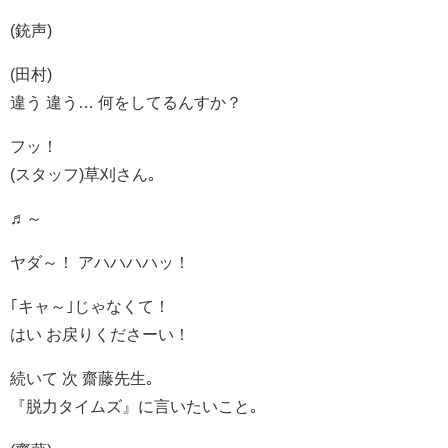
(銃声)
(田村)
違う 違う… 何をしてるんすか？
フッ！
(スタッフ)草刈さん｡
♬～
ヤダ～！ アハハハハッ！
｢キャ～｣じゃなくて！
はい お戻りくださーい！
続いて 次 齋藤先生｡
『脱力タイムズ』に言いたいこと｡