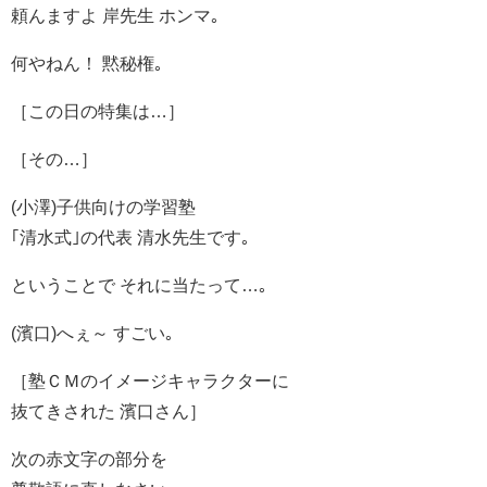
頼んますよ 岸先生 ホンマ｡
何やねん！ 黙秘権｡
［この日の特集は…］
［その…］
(小澤)子供向けの学習塾
｢清水式｣の代表 清水先生です｡
ということで それに当たって…｡
(濱口)へぇ～ すごい｡
［塾ＣＭのイメージキャラクターに
抜てきされた 濱口さん］
次の赤文字の部分を