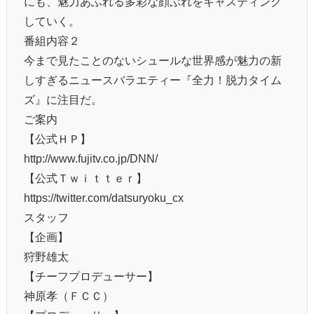
にも、魅力あふれる多彩な顔ぶれをキャスティング
していく。
番組内容２
今まで見たことのないシュールな世界感が魅力の新
しすぎるニュースバラエティー『全力！脱力タイム
ズ』に注目だ。
ご案内
【公式ＨＰ】
http://www.fujitv.co.jp/DNN/
【公式Ｔｗｉｔｔｅｒ】
https://twitter.com/datsuryoku_cx
スタッフ
【企画】
狩野雄太
【チーフプロデューサー】
神原孝（ＦＣＣ）