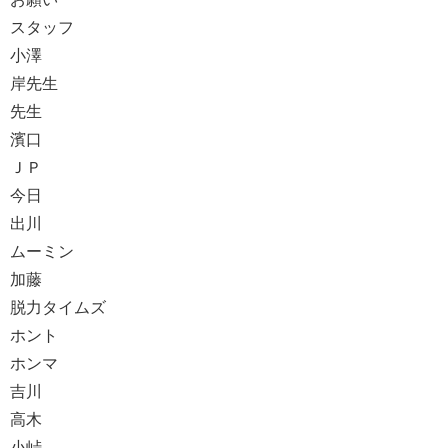
スタッフ
小澤
岸先生
先生
濱口
ＪＰ
今日
出川
ムーミン
加藤
脱力タイムズ
ホント
ホンマ
吉川
高木
小峠