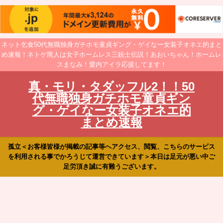
ネット乞食50代無職独身ガチホモ童貞ギング・ゲイなー女装子オネエ的まと
め速報！ネトゲ廃人は女子ホームレス三銃士伝説！あおいちゃん！ホームレ
スまなみ！愛内アイラ応援してます！
真・モリ・タダッフル2！！50
代無職独身ガチホモ童貞ギン
グ・ゲイなー女装子オネエ的
まとめ速報
孤立＜お客様皆様が掲載の記事等へアクセス、閲覧、こちらのサービス
を利用される事でかろうじて運営できています＞本日は足元が悪い中ご
足労頂き誠に有難うございます。