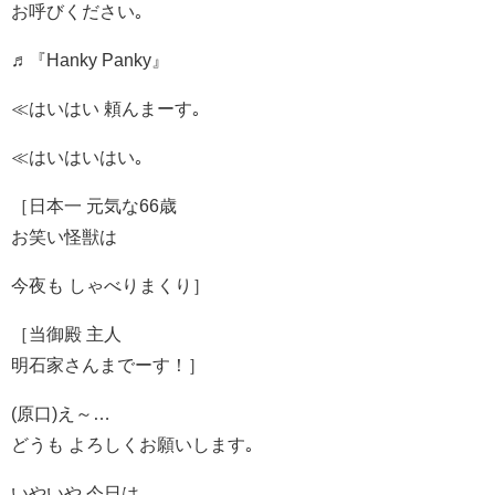
お呼びください｡
♬『Hanky Panky』
≪はいはい 頼んまーす｡
≪はいはいはい｡
［日本一 元気な66歳
お笑い怪獣は
今夜も しゃべりまくり］
［当御殿 主人
明石家さんまでーす！］
(原口)え～…
どうも よろしくお願いします｡
いやいや 今日は