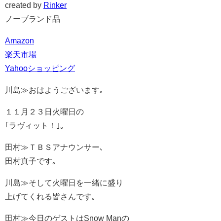
created by
Rinker
ノーブランド品
Amazon
楽天市場
Yahooショッピング
川島≫おはようございます｡
１１月２３日火曜日の
｢ラヴィット！｣｡
田村≫ＴＢＳアナウンサー､
田村真子です｡
川島≫そして火曜日を一緒に盛り
上げてくれる皆さんです｡
田村≫今日のゲストはSnow Manの