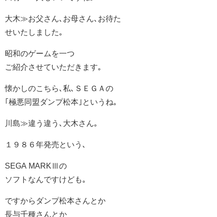
大木≫お父さん､お母さん､お待た
せいたしました｡
昭和のゲームを一つ
ご紹介させていただきます｡
懐かしのこちら､私､ＳＥＧＡの
｢極悪同盟ダンプ松本｣というね｡
川島≫違う違う､大木さん｡
１９８６年発売という､
SEGA MARKⅢの
ソフトなんですけども｡
ですからダンプ松本さんとか
長与千種さんとか