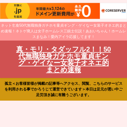
ネット乞食50代無職独身ガチホモ童貞ギング・ゲイなー女装子オネエ的まと
め速報！ネトゲ廃人は女子ホームレス三銃士伝説！あおいちゃん！ホームレ
スまなみ！愛内アイラ応援してます！
真・モリ・タダッフル2！！50
代無職独身ガチホモ童貞ギン
グ・ゲイなー女装子オネエ的
まとめ速報
孤立＜お客様皆様が掲載の記事等へアクセス、閲覧、こちらのサービス
を利用される事でかろうじて運営できています＞本日は足元が悪い中ご
足労頂き誠に有難うございます。