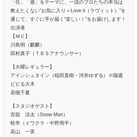
「住」「遊」をテーマに、一流のプロたちの本当は
教えたくない“お気に入り＝Love it（ラヴィット）”を
通じて、すぐに手が届く“楽しい！”をお届けします！
出演者
【ＭＣ】
川島明（麒麟）
田村真子（ＴＢＳアナウンサー）
【火曜レギュラー】
アインシュタイン（稲田直樹・河井ゆずる）※隔週
ビビる大木
若槻千夏
【スタジオゲスト】
宮舘 涼太（Snow Man）
蛙亭（イワクラ・中野周平）
高山 一実