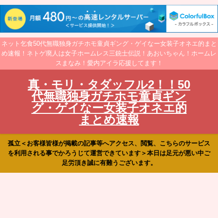
ネット乞食50代無職独身ガチホモ童貞ギング・ゲイなー女装子オネエ的まと
め速報！ネトゲ廃人は女子ホームレス三銃士伝説！あおいちゃん！ホームレ
スまなみ！愛内アイラ応援してます！
真・モリ・タダッフル2！！50
代無職独身ガチホモ童貞ギン
グ・ゲイなー女装子オネエ的
まとめ速報
孤立＜お客様皆様が掲載の記事等へアクセス、閲覧、こちらのサービス
を利用される事でかろうじて運営できています＞本日は足元が悪い中ご
足労頂き誠に有難うございます。