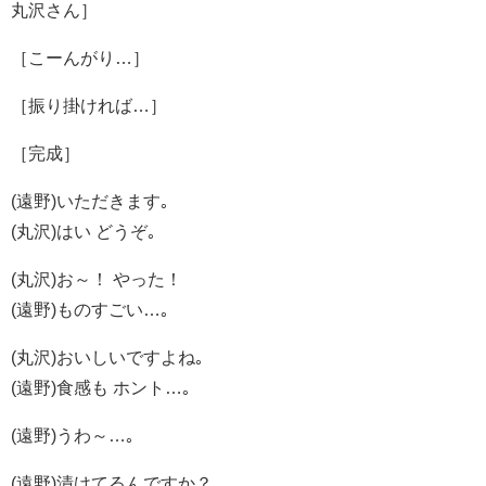
丸沢さん］
［こーんがり…］
［振り掛ければ…］
［完成］
(遠野)いただきます｡
(丸沢)はい どうぞ｡
(丸沢)お～！ やった！
(遠野)ものすごい…｡
(丸沢)おいしいですよね｡
(遠野)食感も ホント…｡
(遠野)うわ～…｡
(遠野)漬けてるんですか？