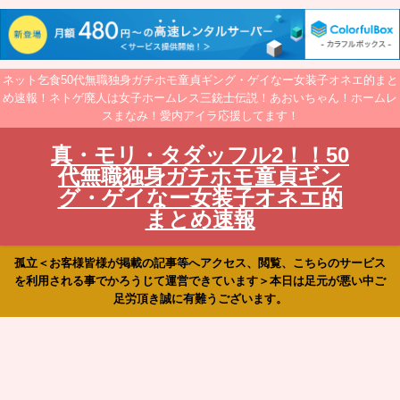
ネット乞食50代無職独身ガチホモ童貞ギング・ゲイなー女装子オネエ的まと
め速報！ネトゲ廃人は女子ホームレス三銃士伝説！あおいちゃん！ホームレ
スまなみ！愛内アイラ応援してます！
真・モリ・タダッフル2！！50
代無職独身ガチホモ童貞ギン
グ・ゲイなー女装子オネエ的
まとめ速報
孤立＜お客様皆様が掲載の記事等へアクセス、閲覧、こちらのサービス
を利用される事でかろうじて運営できています＞本日は足元が悪い中ご
足労頂き誠に有難うございます。