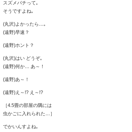
スズメバチって｡
そうですよね｡
(丸沢)よかったら…｡
(遠野)早速？
(遠野)ホント？
(丸沢)はい どうぞ｡
(遠野)何か… あ～！
(遠野)あ～！
(遠野)え～!? え～!?
［4.5畳の部屋の隅には
虫かごに入れられた…］
でかいんすよね｡