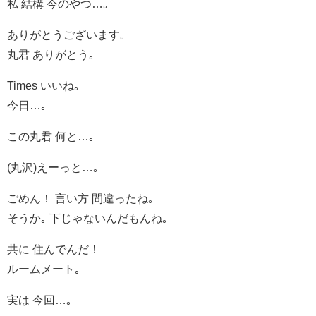
私 結構 今のやつ…｡
ありがとうございます｡
丸君 ありがとう｡
Times いいね｡
今日…｡
この丸君 何と…｡
(丸沢)えーっと…｡
ごめん！ 言い方 間違ったね｡
そうか｡ 下じゃないんだもんね｡
共に 住んでんだ！
ルームメート｡
実は 今回…｡