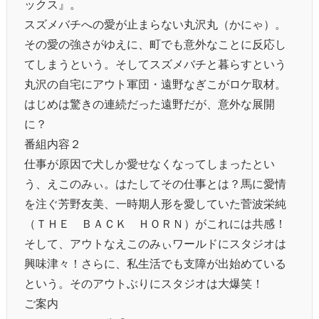
ックス』。
スズメバチへの愛が止まらない丸沢丸（かにゃ）。
その愛の強さがゆえに、町でも意外なことに反応し
てしまうという。そしてスズメバチと暮らすという
丸沢の自宅にアウト軍団・遠野なぎこがロケ取材。
はじめは驚きの連続だった遠野だが、意外な展開
に？
番組内容２
仕事が原因で犬しか愛せなくなってしまったとい
う、えこのみぃ。はたしてその仕事とは？馬に愛情
を注ぐ芳野友美、一時期人形を愛していた菅波栄純
（ＴＨＥ ＢＡＣＫ ＨＯＲＮ）がこれには共感！
そして、アウトなえこのみぃワールドにスタジオは
興味津々！さらに、私生活でも支障が出始めている
という。そのアウトぶりにスタジオは大爆笑！
ご案内