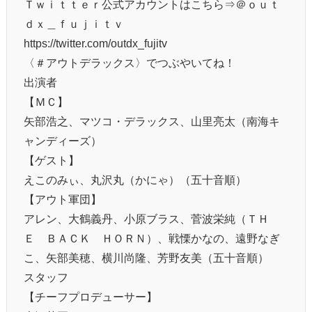
Ｔｗｉｔｔｅｒ公式アカウントはこちら⇒＠ｏｕｔ
ｄｘ＿ｆｕｊｉｔｖ
https://twitter.com/outdx_fujitv
〈＃アウトデラックス〉でつぶやいてね！
出演者
【ＭＣ】
矢部浩之、マツコ・デラックス、山里亮太（南海キ
ャンディーズ）
【ゲスト】
えこのみぃ、丸沢丸（かにゃ）（五十音順）
【アウト軍団】
アレン、大鶴義丹、小原ブラス、菅波栄純（ＴＨ
Ｅ ＢＡＣＫ ＨＯＲＮ）、戦慄かなの、遠野なぎ
こ、矢部美穂、横川尚隆、芳野友美（五十音順）
スタッフ
【チーフプロデューサー】