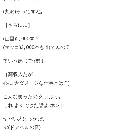
(丸沢)そうですね｡
［さらに…］
(山里)2, 000本!?
(マツコ)2, 000本も 出てんの!?
ていう感じで 僕は｡
［高収入だが
心に 大ダメージな仕事とは!?］
こんな笑ったの 久しぶり｡
これ よくできた話よ ホント｡
ヤバい人ばっかだ｡
≪(ドアベルの音)