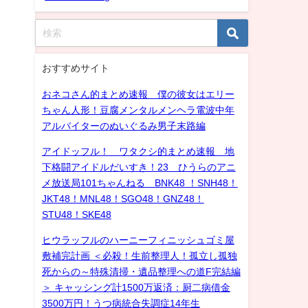
おすすめサイト
おネコさん的まとめ速報 僕の彼女はエリー
ちゃん人形！豆腐メンタルメンヘラ電波中年
アルバイターのぬいぐるみ男子末路編
アイドッフル！ ワタクシ的まとめ速報 地
下格闘アイドルだいすき！23 ひうらのアニ
メ放送局101ちゃんねる BNK48 ！SNH48！
JKT48！MNL48！SGO48！GNZ48！
STU48！SKE48
ヒウラッフルのハーニーフィニッシュゴミ屋
敷補完計画 ＜必殺！生前整理人！孤立し孤独
死からの～特殊清掃・遺品整理への道F完結編
＞ キャッシング計1500万返済：厨二病借金
3500万円！うつ病統合失調症14年生