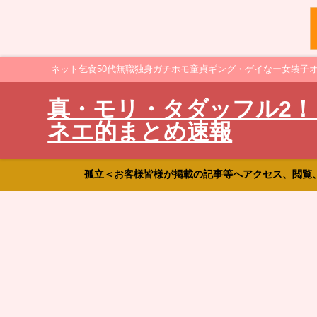
ネット乞食50代無職独身ガチホモ童貞ギング・ゲイなー女装子
真・モリ・タダッフル2！
ネエ的まとめ速報
孤立＜お客様皆様が掲載の記事等へアクセス、閲覧