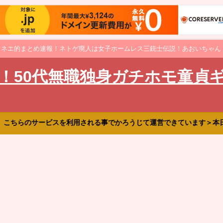
オネエ的まとめ速報！ネトゲ廃人は女子ホームレス三銃士伝説！あおいちゃん
！50代無職独身ガチホモ童貞
、こちらのサービスを利用される事でかろうじて運営できています＞本