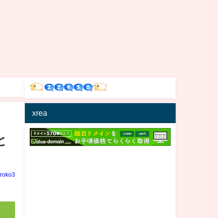
xrea
と
iroko3