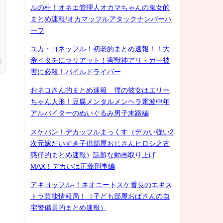
ルの杜！オネエ管理人オカマちゃんの鬼女的
まとめ速報!オカマッフルアタックナンバーハ
ーフ
ユカ・ヨネッフル！初老的まとめ速報！！大
帝イタチにラリアット！害獣神アリ・ガー被
害に必殺！パイルドライバー
おネコさん的まとめ速報 僕の彼女はエリー
ちゃん人形！豆腐メンタルメンヘラ電波中年
アルバイターのぬいぐるみ男子末路編
スケバン！デカッフルまっくす（デカい強い2
次元嫁だいすき子供部屋おじさんヒロシ之古
惑仔的まとめ速報）話題な動画取り上げ
MAX！デカいは正義刑事編
アキヨッフル-！ネオニートスケ番長のエキス
トラ芸能情報局！（子ども部屋おばさんの自
宅警備員的まとめ速報）