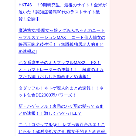
HKT46！！9期研究生、最後のサイト！全米が
泣いた！認知症鬱病60代のラストサイト絶
賛！公開中
魔法熟女/美魔女ッ娘メグみみちゃんのニート
ッフルステーションMAX！ ニート仙人仙女の
映画三昧老後生活！（無職孤独居老人的まと
め速報Z)]
乙女系腐男子のオカマッフルMAX2- FX！
オ・カマトレーダーの逆襲！！ 極道のオカ
マたち編（おもしろ動画まとめ速報）
タダッフル！ネトゲ廃人的まとめ速報！！ネ
ット乞食DE2000万パワーズ！
新・ハゲッフル！哀愁のハゲ男の髪ってるま
とめ速報！！激しくハゲっTEL？
こじ！コジッフル@！-レズっ娘百合ネエ！こ
じらせ！50独身処女のBL腐女子的まとめ速報-