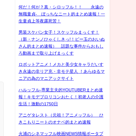
何だ！何が？真・シロッフル！！ 永遠の
無職童貞- ぼっちなニート的まとめ速報！一
生童貞上等夜露死苦！
男装スケバン女子！スケッフルまっくす！
（新・ナンノひゃくしきっ!！ビー玉のおいぬ
さん的まとめ速報） 話題な事件からおもし
ろ動画まで取り上げまっくす
ロボットアニメ！メカと美少女キャラだいす
き永遠の非リア充・非モテ星人 ！あらゆるマ
ニアの為のマニアックサイト
ハルッフル-専業主夫的YOUTUBERまとめ速
報！キモデブロリコンおたく！初老人の介護
生活！激動の1750日
アニゲタレスト（元祖！アニメッフル） ひ
きこもりニートのオナベ的まとめ速報
火浦のシネマッフル映画NEWS情報ポータブ