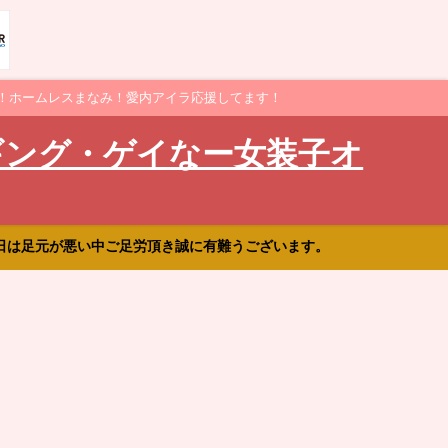
！ホームレスまなみ！愛内アイラ応援してます！
ギング・ゲイなー女装子オ
日は足元が悪い中ご足労頂き誠に有難うございます。