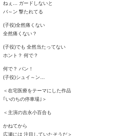
ねぇ… ガードしないと
バ～ン 撃たれてる
(子役)全然痛くない
全然痛くない？
(子役)でも 全然当たってない
ホント？ 何で？
何で？ バン！
(子役)シュイ～ン…
＜在宅医療をテーマにした作品
｢いのちの停車場｣＞
＜主演の吉永小百合も
かねてから
広瀬には 注目していたそうだ＞