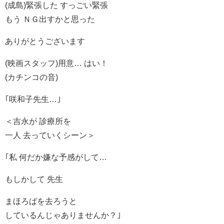
(成島)緊張した すっごい緊張
もう ＮＧ出すかと思った
ありがとうございます
(映画スタッフ)用意… はい！
(カチンコの音)
｢咲和子先生…｣
＜吉永が 診療所を
一人 去っていくシーン＞
｢私 何だか嫌な予感がして…
もしかして 先生
まほろばを去ろうと
しているんじゃありませんか？｣