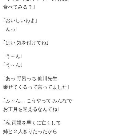
食べてみる？｣
｢おいしいわよ｣
｢んっ｣
｢はい 気を付けてね｣
｢う～ん｣
｢う～ん｣
｢あっ 野呂っち 仙川先生
乗せてくるって言ってました｣
｢ふ～ん… こうやって みんなで
お正月を迎えるなんてね｣
｢私 両親を早くに亡くして
姉と２人きりだったから