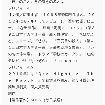
「役」のこと。その輝きの源とは。
プロフィール
【女優／広瀬すず】 １９９８年静岡県生まれ。２０
１２年にモデルとしてデビューし、翌年女優デビュ
ー。 主な出演作に、映画『海街ｄｉａｒｙ』（第３
９回日本アカデミー賞 新人俳優賞）、『ちはやふ
る』シリーズ、『怒り』、『三度目の殺人』（第４
１回日本アカデミー賞 最優秀助演女優賞）、『い
のちの停車場』、ドラマ『学校のカイダン』、連続
テレビ小説『なつぞら』、『ａｎｏｎｅ』。
プロフィール２
２０１９年には『Ｑ：Ａ Ｎｉｇｈｔ Ａｔ Ｔｈ
ｅ Ｋａｂｕｋｉ』で初舞台を踏み、第５４回紀伊
國屋演劇賞 個人賞受賞。
制作
【製作著作】ＭＢＳ（毎日放送）