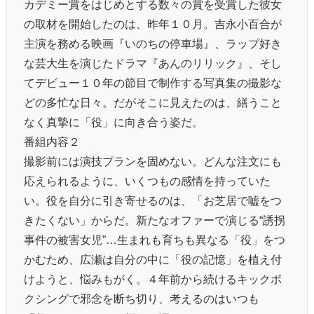
カデミー賞をはじめとする数々の賞を受賞した彼女
の取材を開始したのは、昨年１０月。吉永小百合が
主演を務める映画『いのちの停車場』、ラップ好き
な芸大生を演じたドラマ『あんのリリック』、そし
てデビュー１０年の節目で制作する写真集の撮影な
どの多忙な日々。だがそこに見えたのは、繕うこと
なく真摯に「役」に向き合う姿だ。
番組内容２
撮影前には演技プランを固めない。どんな注文にも
応えられるように、いくつもの感情を持っていた
い。役を自分に引き寄せるのは、「お芝居で嘘をつ
きたくない」からだ。新たなオファーで演じる“誘拐
事件の被害女児”…生まれも育ちも異なる「役」をつ
かむため、広瀬は自分の中に「役の記憶」を植え付
けようと、悩みもがく。４年前から続けるキックボ
クシングで邪念を断ち切り、考えるのはいつも