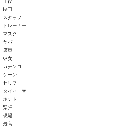
子役
映画
スタッフ
トレーナー
マスク
ヤバ
店員
彼女
カチンコ
シーン
セリフ
タイマー音
ホント
緊張
現場
最高