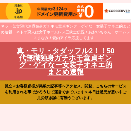
ネット乞食50代無職独身ガチホモ童貞ギング・ゲイなー女装子オネエ的まと
め速報！ネトゲ廃人は女子ホームレス三銃士伝説！あおいちゃん！ホームレ
スまなみ！愛内アイラ応援してます！
真・モリ・タダッフル2！！50
代無職独身ガチホモ童貞ギン
グ・ゲイなー女装子オネエ的
まとめ速報
孤立＜お客様皆様が掲載の記事等へアクセス、閲覧、こちらのサービス
を利用される事でかろうじて運営できています＞本日は足元が悪い中ご
足労頂き誠に有難うございます。