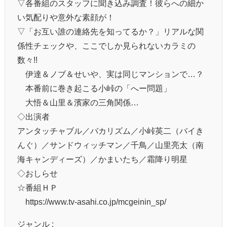
▽各番組のスタッフに聞き込み調査！彼らへの細か
い気配りや意外な素顔が！
▽「お互い誰の連絡先を知ってるか？」リアルな関
係性チェックや、ここでしか見られないカラミの
数々!!
伊達＆ノブ＆せいや、実は同じマンションで…？
本番前に巻き起こる小峠の「へー問題」
大悟＆山里＆濱家の三角関係…
◇出演者
アンタッチャブル／バカリズム／小峠英二（バイき
んぐ）／サンドウィッチマン／千鳥／山里亮太（南
海キャンディーズ）／かまいたち／霜降り明星
◇おしらせ
☆番組ＨＰ
https://www.tv-asahi.co.jp/mcgeinin_sp/
ジャンル :