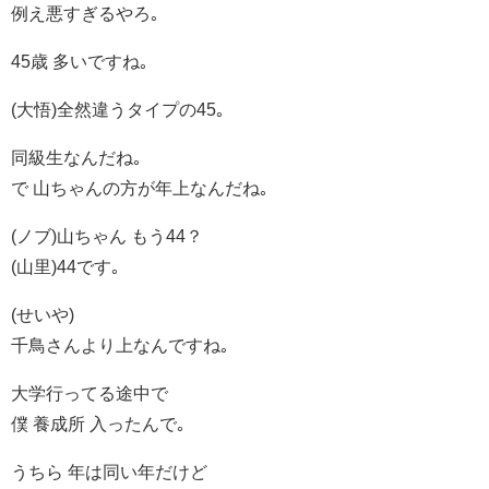
例え悪すぎるやろ｡
45歳 多いですね｡
(大悟)全然違うタイプの45｡
同級生なんだね｡
で 山ちゃんの方が年上なんだね｡
(ノブ)山ちゃん もう44？
(山里)44です｡
(せいや)
千鳥さんより上なんですね｡
大学行ってる途中で
僕 養成所 入ったんで｡
うちら 年は同い年だけど