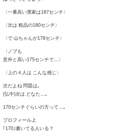
〈一番高い濱家は187センチ〉
〈次は 粗品の180センチ〉
〈で 山ちゃんが178センチ〉
〈ノブも
意外と高い175センチで…〉
〈上の４人は こんな感じ〉
次だよね 問題は｡
(弘中)次は どなた…｡
170センチぐらいの方って…｡
プロフィール上
｢170｣書いてる人いる？