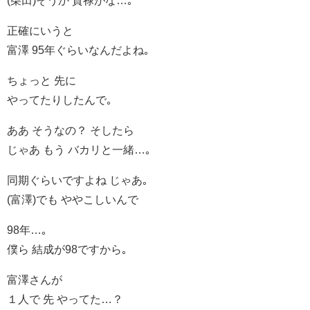
(柴田)そうか 貫禄がな…｡
正確にいうと
富澤 95年ぐらいなんだよね｡
ちょっと 先に
やってたりしたんで｡
ああ そうなの？ そしたら
じゃあ もう バカリと一緒…｡
同期ぐらいですよね じゃあ｡
(富澤)でも ややこしいんで
98年…｡
僕ら 結成が98ですから｡
富澤さんが
１人で 先 やってた…？