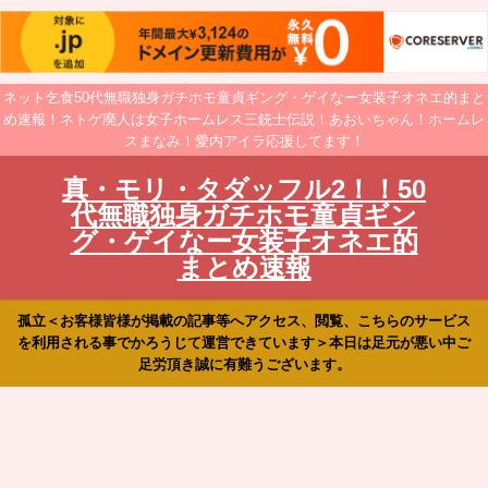
ネット乞食50代無職独身ガチホモ童貞ギング・ゲイなー女装子オネエ的まと
め速報！ネトゲ廃人は女子ホームレス三銃士伝説！あおいちゃん！ホームレ
スまなみ！愛内アイラ応援してます！
真・モリ・タダッフル2！！50
代無職独身ガチホモ童貞ギン
グ・ゲイなー女装子オネエ的
まとめ速報
孤立＜お客様皆様が掲載の記事等へアクセス、閲覧、こちらのサービス
を利用される事でかろうじて運営できています＞本日は足元が悪い中ご
足労頂き誠に有難うございます。