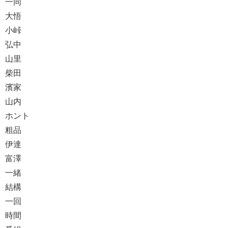
一同
大悟
小峠
弘中
山里
柴田
濱家
山内
ホント
粗品
伊達
富澤
一緒
結構
一回
時間