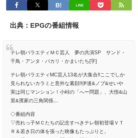
LINE
出典：EPGの番組情報
テレ朝バラエティＭＣ芸人 夢の共演SP サンド・
千鳥・アンタ・バカリ・かまいたち[字]
テレ朝バラエティMC芸人13名が大集合!!ここでしか
見られないカラミと意外な素顔!!伊達&ノブ&せいや
実は同じマンション！小峠の「へー問題」、大悟&山
里&濱家の三角関係…
◇番組内容
▽売れっ子ＭＣたちの記念すべきテレ朝初登場ＶＴ
Ｒ＆若き日の体を張った映像もたっぷりと。