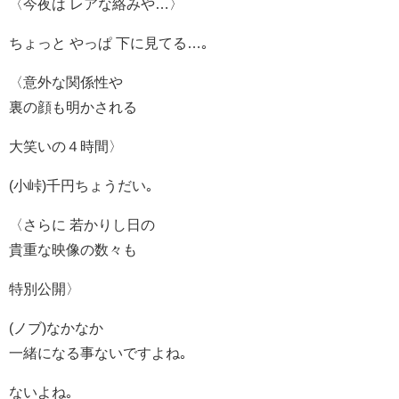
〈今夜は レアな絡みや…〉
ちょっと やっぱ 下に見てる…｡
〈意外な関係性や
裏の顔も明かされる
大笑いの４時間〉
(小峠)千円ちょうだい｡
〈さらに 若かりし日の
貴重な映像の数々も
特別公開〉
(ノブ)なかなか
一緒になる事ないですよね｡
ないよね｡