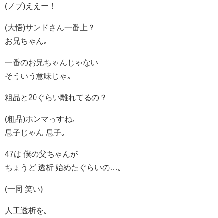
(ノブ)ええー！
(大悟)サンドさん一番上？
お兄ちゃん｡
一番のお兄ちゃんじゃない
そういう意味じゃ｡
粗品と20ぐらい離れてるの？
(粗品)ホンマっすね｡
息子じゃん 息子｡
47は 僕の父ちゃんが
ちょうど 透析 始めたぐらいの…｡
(一同 笑い)
人工透析を｡