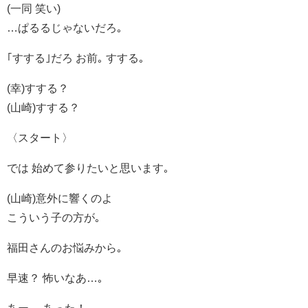
(一同 笑い)
…ぱるるじゃないだろ｡
｢すする｣だろ お前｡ すする｡
(幸)すする？
(山崎)すする？
〈スタート〉
では 始めて参りたいと思います｡
(山崎)意外に響くのよ
こういう子の方が｡
福田さんのお悩みから｡
早速？ 怖いなあ…｡
あー… あった！