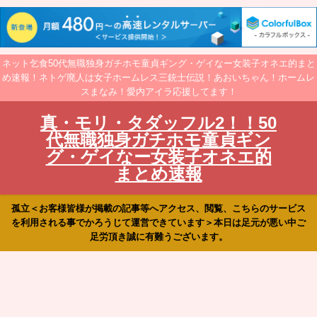
ネット乞食50代無職独身ガチホモ童貞ギング・ゲイなー女装子オネエ的まと
め速報！ネトゲ廃人は女子ホームレス三銃士伝説！あおいちゃん！ホームレ
スまなみ！愛内アイラ応援してます！
真・モリ・タダッフル2！！50
代無職独身ガチホモ童貞ギン
グ・ゲイなー女装子オネエ的
まとめ速報
孤立＜お客様皆様が掲載の記事等へアクセス、閲覧、こちらのサービス
を利用される事でかろうじて運営できています＞本日は足元が悪い中ご
足労頂き誠に有難うございます。