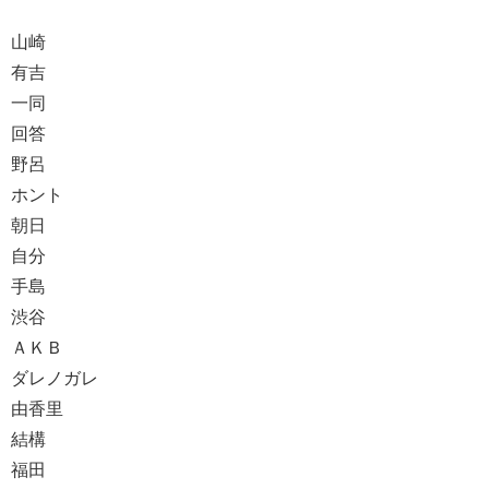
山崎
有吉
一同
回答
野呂
ホント
朝日
自分
手島
渋谷
ＡＫＢ
ダレノガレ
由香里
結構
福田