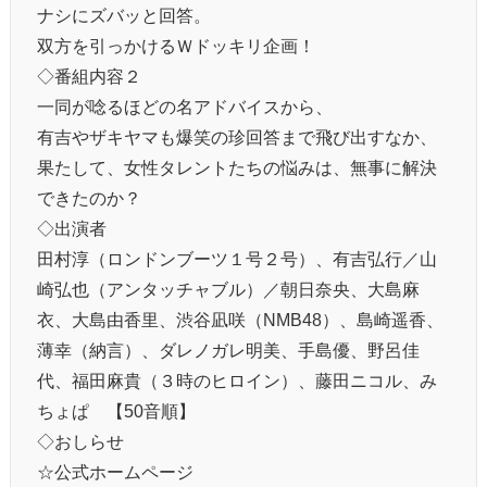
ナシにズバッと回答。
双方を引っかけるＷドッキリ企画！
◇番組内容２
一同が唸るほどの名アドバイスから、
有吉やザキヤマも爆笑の珍回答まで飛び出すなか、
果たして、女性タレントたちの悩みは、無事に解決
できたのか？
◇出演者
田村淳（ロンドンブーツ１号２号）、有吉弘行／山
崎弘也（アンタッチャブル）／朝日奈央、大島麻
衣、大島由香里、渋谷凪咲（NMB48）、島崎遥香、
薄幸（納言）、ダレノガレ明美、手島優、野呂佳
代、福田麻貴（３時のヒロイン）、藤田ニコル、み
ちょぱ 【50音順】
◇おしらせ
☆公式ホームページ