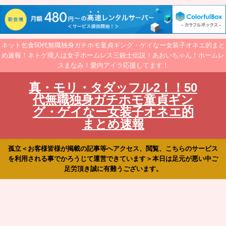
ネット乞食50代無職独身ガチホモ童貞ギング・ゲイなー女装子オネエ的まと
め速報！ネトゲ廃人は女子ホームレス三銃士伝説！あおいちゃん！ホームレ
スまなみ！愛内アイラ応援してます！
真・モリ・タダッフル2！！50
代無職独身ガチホモ童貞ギン
グ・ゲイなー女装子オネエ的
まとめ速報
孤立＜お客様皆様が掲載の記事等へアクセス、閲覧、こちらのサービス
を利用される事でかろうじて運営できています＞本日は足元が悪い中ご
足労頂き誠に有難うございます。