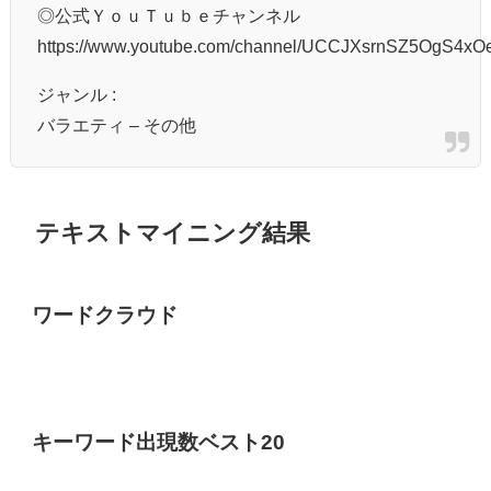
◎公式ＹｏｕＴｕｂｅチャンネル
https://www.youtube.com/channel/UCCJXsrnSZ5OgS4x
ジャンル :
バラエティ – その他
テキストマイニング結果
ワードクラウド
キーワード出現数ベスト20