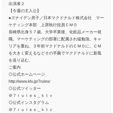
出演者２
【今週の主人公】
●ズナイデン房子／日本マクドナルド株式会社 マー
ケティング本部 上席執行役員ＣＭＯ
長崎県出身５７歳。大学卒業後、化粧品メーカー就
職。マーケティングの部署に配属され猛勉強。キャ
リアを重ね、３年前マクドナルドのＣＭＯに。ＣＭ
を大きく変えるなどその手腕でマクドナルドに新風
を送り込む。
ご案内
◎公式ホームページ
http://www.ktv.jp/7rules/
◎公式ツイッター
＠７ｒｕｌｅｓ＿ｋｔｖ
◎公式インスタグラム
＠７ｒｕｌｅｓ＿ｋｔｖ