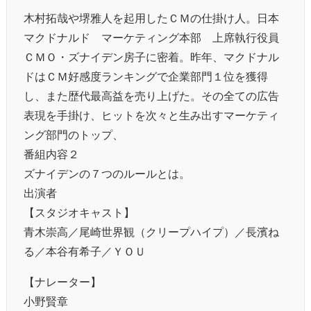
木村拓哉や堺雅人を起用したＣＭの仕掛け人。日本
マクドナルド マーケティング本部 上席執行役員
ＣＭＯ・ズナイデン房子に密着。昨年、マクドナル
ドはＣＭ好感度ランキングで企業部門１位を獲得
し、また歴代最高益を売り上げた。その全ての広告
表現を手掛け、ヒットを次々と生み出すマーケティ
ング部門のトップ、
番組内容２
ズナイデンの７つのルールとは。
出演者
【スタジオキャスト】
青木崇高／尾崎世界観（クリープハイプ）／長濱ね
る／本谷有希子／ＹＯＵ
【ナレーター】
小野賢章