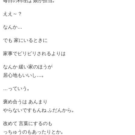
毎日の料理は 娘が担当｡
ええ～？
なんか…
でも 家にいるときに
家事でピリピリされるよりは
なんか 緩い家のほうが
居心地もいいし…｡
…っていう｡
褒め合うは あんまり
やらないですもんね ふだんから｡
改めて 言葉にするのも
っちゅうのもあったりとか｡