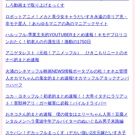
しろ動画まで取り上げまっくす
ロボットアニメ！メカと美少女キャラだいすき永遠の非リア充・
非モテ星人 ！あらゆるマニアの為のマニアックサイト
ハルッフル-専業主夫的YOUTUBERまとめ速報！キモデブロリコ
ンおたく！初老人の介護生活！激動の1750日
アニゲタレスト（元祖！アニメッフル） ひきこもりニートのオ
ナベ的まとめ速報
火浦のシネマッフル映画NEWS情報ポータブルの杜！オネエ管理
人オカマちゃんの鬼女的まとめ速報!オカマッフルアタックナンバ
ーハーフ
ユカ・ヨネッフル！初老的まとめ速報！！大帝イタチにラリアッ
ト！害獣神アリ・ガー被害に必殺！パイルドライバー
おネコさん的まとめ速報 僕の彼女はエリーちゃん人形！豆腐メ
ンタルメンヘラ電波中年アルバイターのぬいぐるみ男子末路編
スケバン！デカッフルまっくす（デカい強い2次元嫁だいすき子