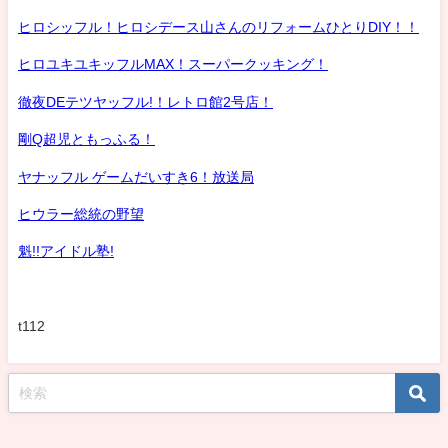
ヒロシッフル！ヒロシデース山さんのリフォームひとりDIY！！
ヒロユキユキッフルMAX！スーパークッキング！
徹夜DEテツヤッフル!！レトロ館2号店！
剛Q超児ともっふる！
ヤナッフル ゲームだいすき6！放送局
ヒウラー総統の野望
魁!!アイドル塾!
t112