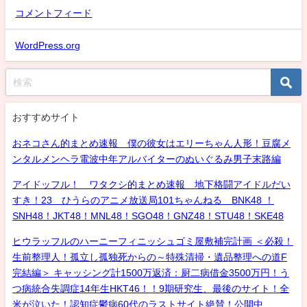
コメントフィード
WordPress.org
おすすめサイト
おネコさん的まとめ速報 僕の彼女はエリーちゃん人形！豆腐メ
ンタルメンヘラ電波中年アルバイターのぬいぐるみ男子末路編
アイドッフル！ ワタクシ的まとめ速報 地下格闘アイドルだい
すき！23 ひうらのアニメ放送局101ちゃんねる BNK48 ！
SNH48！JKT48！MNL48！SGO48！GNZ48！STU48！SKE48
ヒウラッフルのハーニーフィニッシュゴミ屋敷補完計画 ＜必殺！
生前整理人！孤立し孤独死からの～特殊清掃・遺品整理への道F
完結編＞ キャッシング計1500万返済：厨二病借金3500万円！う
つ病統合失調症14年生HKT46！！9期研究生、最後のサイト！全
米が泣いた！認知症鬱病60代のラストサイト絶賛！公開中