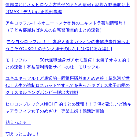
供部屋おじさんヒロシ之古惑仔的まとめ速報）話題な動画取り上
げMAX！デカいは正義刑事編
アキヨッフル-！ネオニートスケ番長のエキストラ芸能情報局！
（子ども部屋おばさんの自宅警備員的まとめ速報）
[ヨシヨシロッフル-！！-素浪人勇者カツオンの未解決事件簿へよ
うこそYOUKO！のナンノ洋子のはなしは信じるな編）]
モリッフル！ 50代無職独身ガチホモ童貞！女装子オネエ的ま
とめ速報！有益便利情報サイトの杜 モリッフル
ユキユキッフル！ど底辺的一同驚愕騒然まとめ速報！超氷河期世
代！人生の強制ロスカットですべてを失ったキグナス氷子の愛の
クリスタルキングボンビー脱出大作戦
ヒロコンプレックスNIGHT 的まとめ速報！！子供が欲しいど陰キ
ャアラフィフ女子のめざせ！専業主婦！婚活計画編
萌えっふる！
萌えっとこあに！