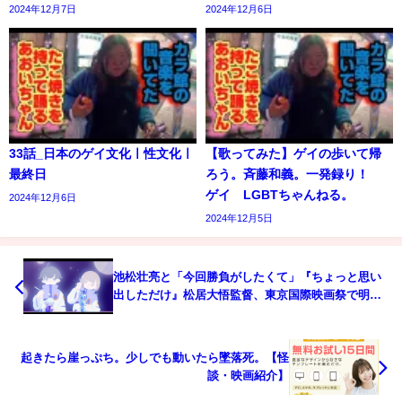
2024年12月7日
2024年12月6日
33話_日本のゲイ文化ㅣ性文化ㅣ
【歌ってみた】ゲイの歩いて帰
最終日
ろう。斉藤和義。一発録り！
ゲイ LGBTちゃんねる。
2024年12月6日
2024年12月5日
池松壮亮と「今回勝負がしたくて」『ちょっと思い
出しただけ』松居大悟監督、東京国際映画祭で明か
す
起きたら崖っぷち。少しでも動いたら墜落死。【怪
談・映画紹介】