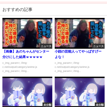
おすすめの記事
ニュース
ニュース
【画像】あのちゃんがセンター
小顔の芸能人ってやっぱすげー
分けにした結果ｗｗｗｗｗ
よな！
c_img_param=; //img-
c_img_param=; //img-
c.net/output/category/anime.js
c.net/output/category/anime.js
c_img_param=; //img...
c_img_param=; //img...
未分類
未分類