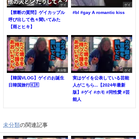
ゲイ
ゲイ
【禁断の質問】ゲイカップル
#bl #gay A romantic kiss
呼び出して色々聞いてみた
【雨とヒキ】
未分類
ゲイ
【韓国VLOG】ゲイのお誕生
実はゲイを公表している芸能
日韓国旅行🇰🇷
人がこちら...【2024年最新
版】#ゲイ #ホモ #同性愛 #芸
能人
未分類
の関連記事