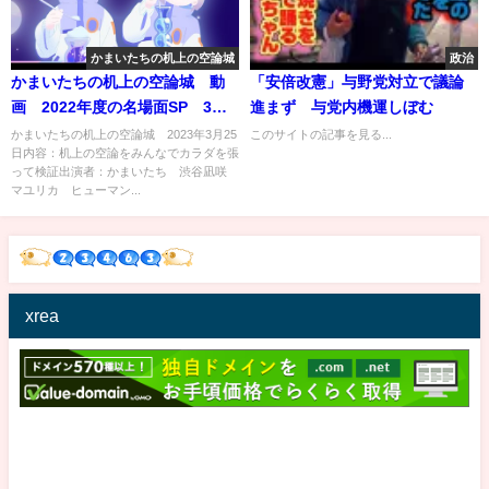
かまいたちの机上の空論城
政治
かまいたちの机上の空論城 動
「安倍改憲」与野党対立で議論
画 2022年度の名場面SP 3月
進まず 与党内機運しぼむ
25日
かまいたちの机上の空論城 2023年3月25
このサイトの記事を見る...
日内容：机上の空論をみんなでカラダを張
って検証出演者：かまいたち 渋谷凪咲
マユリカ ヒューマン...
xrea