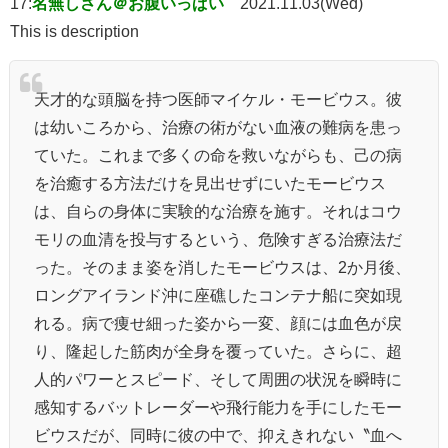
17:
名無しさん＠お腹いっぱい
2021.11.03(Wed)
This is description
天才的な頭脳を持つ医師マイケル・モービウス。彼
は幼いころから、治療の術がない血液の難病を患っ
ていた。これまで多くの命を救いながらも、己の病
を治癒する方法だけを見出せずにいたモービウス
は、自らの身体に実験的な治療を施す。それはコウ
モリの血清を投与するという、危険すぎる治療法だ
った。そのまま姿を消したモービウスは、2か月後、
ロングアイランド沖に座礁したコンテナ船に突如現
れる。病で痩せ細った姿から一変、顔には血色が戻
り、隆起した筋肉が全身を覆っていた。さらに、超
人的パワーとスピード、そして周囲の状況を瞬時に
感知するバットレーダーや飛行能力を手にしたモー
ビウスだが、同時に彼の中で、抑えきれない〝血へ