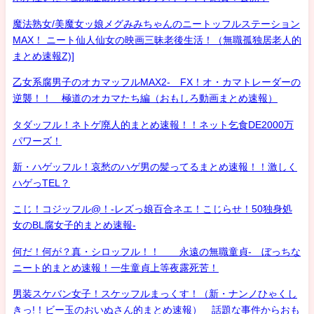
魔法熟女/美魔女ッ娘メグみみちゃんのニートッフルステーション
MAX！ ニート仙人仙女の映画三昧老後生活！（無職孤独居老人的
まとめ速報Z)]
乙女系腐男子のオカマッフルMAX2- FX！オ・カマトレーダーの
逆襲！！ 極道のオカマたち編（おもしろ動画まとめ速報）
タダッフル！ネトゲ廃人的まとめ速報！！ネット乞食DE2000万
パワーズ！
新・ハゲッフル！哀愁のハゲ男の髪ってるまとめ速報！！激しく
ハゲっTEL？
こじ！コジッフル@！-レズっ娘百合ネエ！こじらせ！50独身処
女のBL腐女子的まとめ速報-
何だ！何が？真・シロッフル！！ 永遠の無職童貞- ぼっちな
ニート的まとめ速報！一生童貞上等夜露死苦！
男装スケバン女子！スケッフルまっくす！（新・ナンノひゃくし
きっ!！ビー玉のおいぬさん的まとめ速報） 話題な事件からおも