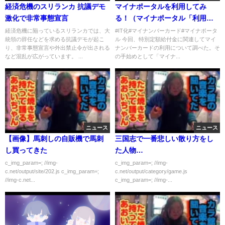
経済危機のスリランカ 抗議デモ
マイナポータルを利用してみ
激化で非常事態宣言
る！（マイナポータル「利用者
登録編」対応スマートフォン利
経済危機に陥っているスリランカでは、大
#IT化#マイナンバーカード#マイナポータ
統領の辞任などを求める抗議デモが起こ
ル 今回、特別定額給付金に関連してマイ
用の場合）
り、非常事態宣言や外出禁止令が出される
ナンバーカードの利用について調べた。そ
など混乱が広がっています。 ...
の手始めとして「マイナ...
ニュース
ニュース
【画像】馬刺しの自販機で馬刺
三国志で一番悲しい散り方をし
し買ってきた
た人物…
c_img_param=; //img-
c_img_param=; //img-
c.net/output/site/202.js c_img_param=;
c.net/output/category/game.js
//img-c.net...
c_img_param=; //img-...