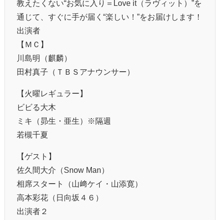
教えたくない“お気に入り＝Love it（ラヴィット）”を
通じて、すぐに手が届く“楽しい！”をお届けします！
出演者
【ＭＣ】
川島明（麒麟）
田村真子（ＴＢＳアナウンサー）
【火曜レギュラー】
ビビる大木
ミキ（昴生・亜生）※隔週
若槻千夏
【ゲスト】
佐久間大介（Snow Man）
相席スタート（山﨑ケイ・山添寛）
高本彩花（日向坂４６）
出演者２