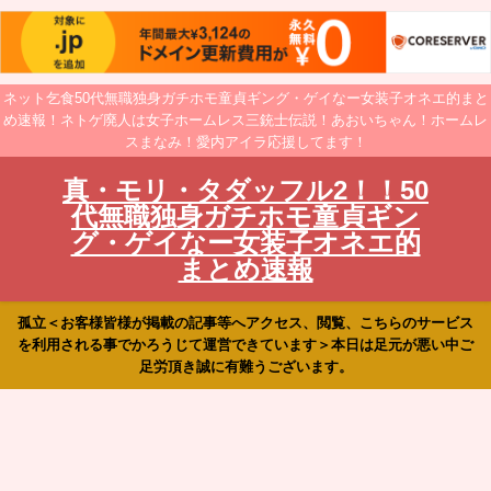
ネット乞食50代無職独身ガチホモ童貞ギング・ゲイなー女装子オネエ的まと
め速報！ネトゲ廃人は女子ホームレス三銃士伝説！あおいちゃん！ホームレ
スまなみ！愛内アイラ応援してます！
真・モリ・タダッフル2！！50
代無職独身ガチホモ童貞ギン
グ・ゲイなー女装子オネエ的
まとめ速報
孤立＜お客様皆様が掲載の記事等へアクセス、閲覧、こちらのサービス
を利用される事でかろうじて運営できています＞本日は足元が悪い中ご
足労頂き誠に有難うございます。