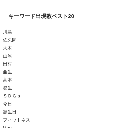
キーワード出現数ベスト20
川島
佐久間
大木
山添
田村
亜生
高本
昴生
ＳＤＧｓ
今日
誕生日
フィットネス
Man