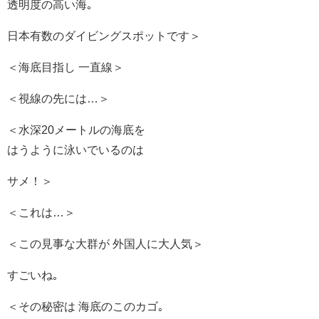
透明度の高い海｡
日本有数のダイビングスポットです＞
＜海底目指し 一直線＞
＜視線の先には…＞
＜水深20メートルの海底を
はうように泳いでいるのは
サメ！＞
＜これは…＞
＜この見事な大群が 外国人に大人気＞
すごいね｡
＜その秘密は 海底のこのカゴ｡