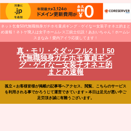
ネット乞食50代無職独身ガチホモ童貞ギング・ゲイなー女装子オネエ的まと
め速報！ネトゲ廃人は女子ホームレス三銃士伝説！あおいちゃん！ホームレ
スまなみ！愛内アイラ応援してます！
真・モリ・タダッフル2！！50
代無職独身ガチホモ童貞ギン
グ・ゲイなー女装子オネエ的
まとめ速報
孤立＜お客様皆様が掲載の記事等へアクセス、閲覧、こちらのサービス
を利用される事でかろうじて運営できています＞本日は足元が悪い中ご
足労頂き誠に有難うございます。