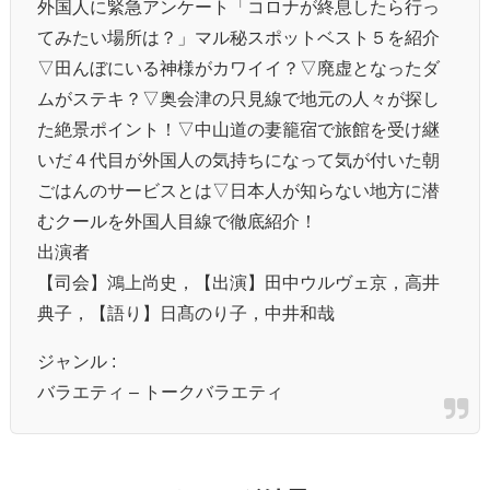
外国人に緊急アンケート「コロナが終息したら行っ
てみたい場所は？」マル秘スポットベスト５を紹介
▽田んぼにいる神様がカワイイ？▽廃虚となったダ
ムがステキ？▽奥会津の只見線で地元の人々が探し
た絶景ポイント！▽中山道の妻籠宿で旅館を受け継
いだ４代目が外国人の気持ちになって気が付いた朝
ごはんのサービスとは▽日本人が知らない地方に潜
むクールを外国人目線で徹底紹介！
出演者
【司会】鴻上尚史，【出演】田中ウルヴェ京，高井
典子，【語り】日髙のり子，中井和哉
ジャンル :
バラエティ – トークバラエティ