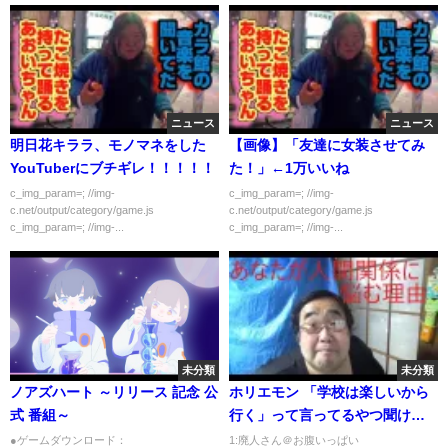
ニュース
ニュース
明日花キララ、モノマネをした
【画像】「友達に女装させてみ
YouTuberにブチギレ！！！！！
た！」←1万いいね
c_img_param=; //img-
c_img_param=; //img-
c.net/output/category/game.js
c.net/output/category/game.js
c_img_param=; //img-...
c_img_param=; //img-...
未分類
未分類
ノアズハート ～リリース 記念 公
ホリエモン 「学校は楽しいから
式 番組～
行く」って言ってるやつ聞けに
ついて
●ゲームダウンロード：
1:廃人さん＠お腹いっぱい