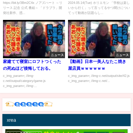
https://bit.ly/3Bm2C4x ノアズハート ～リ
2024.05.14(Tue) ホリエモン 「学校は楽し
リース 記念 公式 番組～ 「ドラブラ」開
いから行く」って言ってるやつ聞けについ
発社新作、惑...
てって動画が話題らし...
ニュース
ニュース
家建てて寝室にロフトつくった
【動画】日本一美人なたこ焼き
の死ぬほど後悔しておる。
屋店員ｗｗｗｗｗｗ
c_img_param=; //img-
c_img_param=; //img-c.net/output/site/42.js
c.net/output/category/game.js
c_img_param=; //img-c.net/...
c_img_param=; //img-...
xrea