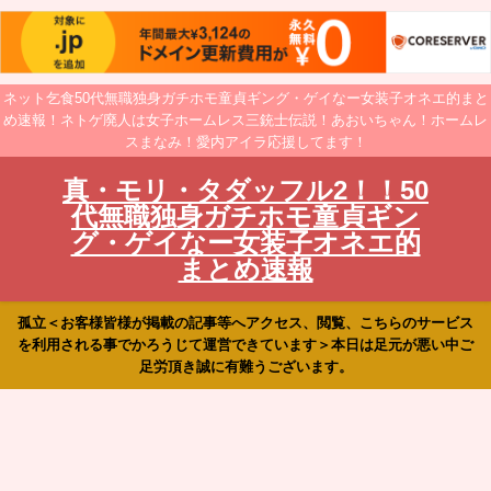
ネット乞食50代無職独身ガチホモ童貞ギング・ゲイなー女装子オネエ的まと
め速報！ネトゲ廃人は女子ホームレス三銃士伝説！あおいちゃん！ホームレ
スまなみ！愛内アイラ応援してます！
真・モリ・タダッフル2！！50
代無職独身ガチホモ童貞ギン
グ・ゲイなー女装子オネエ的
まとめ速報
孤立＜お客様皆様が掲載の記事等へアクセス、閲覧、こちらのサービス
を利用される事でかろうじて運営できています＞本日は足元が悪い中ご
足労頂き誠に有難うございます。