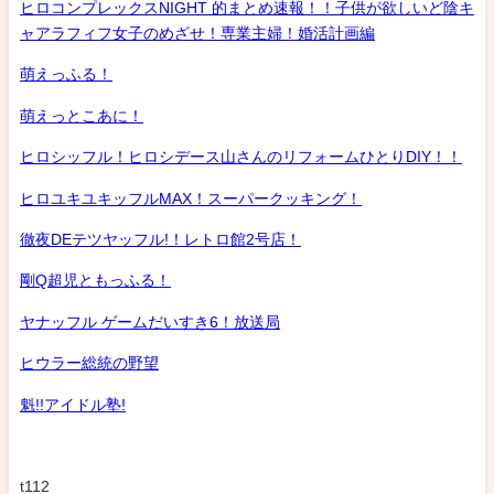
ヒロコンプレックスNIGHT 的まとめ速報！！子供が欲しいど陰キ
ャアラフィフ女子のめざせ！専業主婦！婚活計画編
萌えっふる！
萌えっとこあに！
ヒロシッフル！ヒロシデース山さんのリフォームひとりDIY！！
ヒロユキユキッフルMAX！スーパークッキング！
徹夜DEテツヤッフル!！レトロ館2号店！
剛Q超児ともっふる！
ヤナッフル ゲームだいすき6！放送局
ヒウラー総統の野望
魁!!アイドル塾!
t112