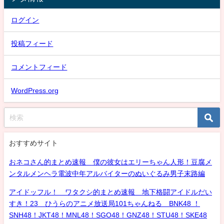
ログイン
投稿フィード
コメントフィード
WordPress.org
おすすめサイト
おネコさん的まとめ速報 僕の彼女はエリーちゃん人形！豆腐メ
ンタルメンヘラ電波中年アルバイターのぬいぐるみ男子末路編
アイドッフル！ ワタクシ的まとめ速報 地下格闘アイドルだい
すき！23 ひうらのアニメ放送局101ちゃんねる BNK48 ！
SNH48！JKT48！MNL48！SGO48！GNZ48！STU48！SKE48