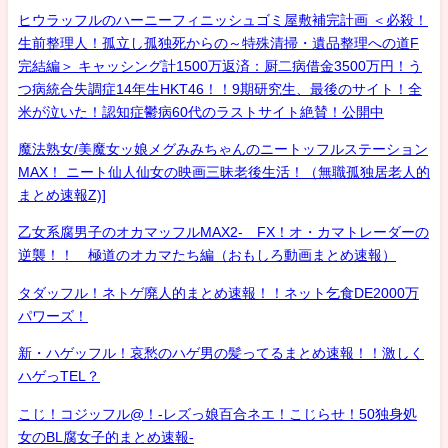
ヒウラッフルのハーニーフィニッシュゴミ屋敷補完計画 ＜必殺！
生前整理人！孤立し孤独死からの～特殊清掃・遺品整理への道F
完結編＞ キャッシング計1500万返済：厨二病借金3500万円！う
つ病統合失調症14年生HKT46！！9期研究生、最後のサイト！全
米が泣いた！認知症鬱病60代のラストサイト絶賛！公開中
魔法熟女/美魔女ッ娘メグみみちゃんのニートッフルステーション
MAX！ ニート仙人仙女の映画三昧老後生活！（無職孤独居老人的
まとめ速報Z)]
乙女系腐男子のオカマッフルMAX2- FX！オ・カマトレーダーの
逆襲！！ 極道のオカマたち編（おもしろ動画まとめ速報）
タダッフル！ネトゲ廃人的まとめ速報！！ネット乞食DE2000万
パワーズ！
新・ハゲッフル！哀愁のハゲ男の髪ってるまとめ速報！！激しく
ハゲっTEL？
こじ！コジッフル@！-レズっ娘百合ネエ！こじらせ！50独身処
女のBL腐女子的まとめ速報-