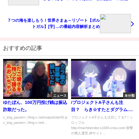
容解析まとめ
７つの海を楽しもう！世界さまぁ～リゾート【ポル
トガル】[字] …の番組内容解析まとめ
おすすめの記事
ニュース
未分類
ゆたぼん、100万円投げ銭は振込
/プロジェクトA子さんも注
詐欺だった。
目？ らき☆すたとダグラム.一
息つく動画！/
c_img_param=; //img-c.net/output/site/42.js
プロジェクトA子さんも注目してる?！シ
c_img_param=; //img-c.net/...
ロッフル
http://machinerobo.s1004.xrea.com/ 衝撃
の廃人運営,神サイト...