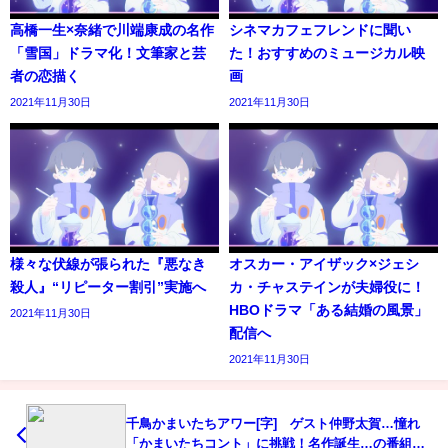
高橋一生×奈緒で川端康成の名作
シネマカフェフレンドに聞い
「雪国」ドラマ化！文筆家と芸
た！おすすめのミュージカル映
者の恋描く
画
2021年11月30日
2021年11月30日
様々な伏線が張られた『悪なき
オスカー・アイザック×ジェシ
殺人』“リピーター割引”実施へ
カ・チャステインが夫婦役に！
HBOドラマ「ある結婚の風景」
2021年11月30日
配信へ
2021年11月30日
千鳥かまいたちアワー[字] ゲスト仲野太賀…憧れ
「かまいたちコント」に挑戦！名作誕生…の番組内