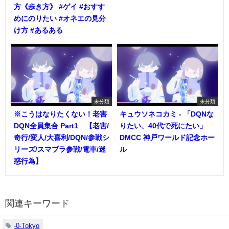
方《歩き方》 #ゲイ #おすす
めにのりたい #オネエの見分
け方 #あるある
未分類
未分類
※こうはなりたくない！老害
キュウソネコカミ - 「DQNな
DQN全員集合 Part1 【老害/
りたい、40代で死にたい」
奇行/変人/大喜利/DQN/参戦シ
DMCC 神戸ワールド記念ホー
リーズ/スマブラ参戦/電車/迷
ル
惑行為】
関連キーワード
-0-Tokyo