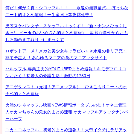
何だ！何が？真・シロッフル！！ 永遠の無職童貞- ぼっちな
ニート的まとめ速報！一生童貞上等夜露死苦！
男装スケバン女子！スケッフルまっくす！（新・ナンノひゃくし
きっ!！ビー玉のおいぬさん的まとめ速報） 話題な事件からおも
しろ動画まで取り上げまっくす
ロボットアニメ！メカと美少女キャラだいすき永遠の非リア充・
非モテ星人 ！あらゆるマニアの為のマニアックサイト
ハルッフル-専業主夫的YOUTUBERまとめ速報！キモデブロリコ
ンおたく！初老人の介護生活！激動の1750日
アニゲタレスト（元祖！アニメッフル） ひきこもりニートのオ
ナベ的まとめ速報
火浦のシネマッフル映画NEWS情報ポータブルの杜！オネエ管理
人オカマちゃんの鬼女的まとめ速報!オカマッフルアタックナンバ
ーハーフ
ユカ・ヨネッフル！初老的まとめ速報！！大帝イタチにラリアッ