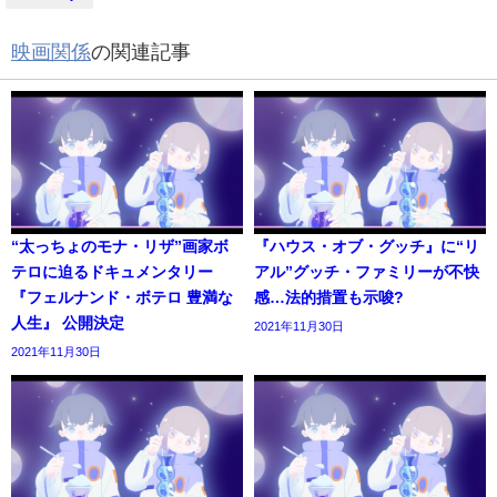
映画関係
の関連記事
“太っちょのモナ・リザ”画家ボ
『ハウス・オブ・グッチ』に“リ
テロに迫るドキュメンタリー
アル”グッチ・ファミリーが不快
『フェルナンド・ボテロ 豊満な
感…法的措置も示唆?
人生』 公開決定
2021年11月30日
2021年11月30日