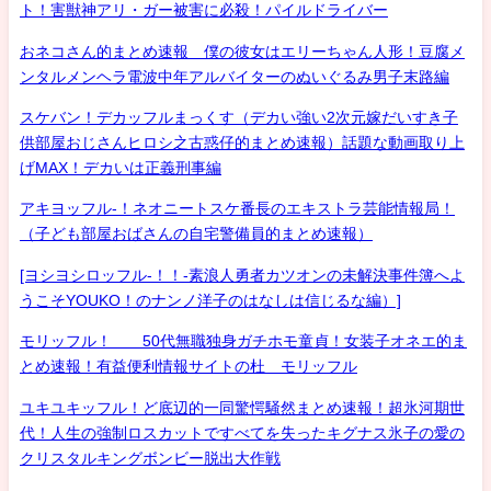
ト！害獣神アリ・ガー被害に必殺！パイルドライバー
おネコさん的まとめ速報 僕の彼女はエリーちゃん人形！豆腐メ
ンタルメンヘラ電波中年アルバイターのぬいぐるみ男子末路編
スケバン！デカッフルまっくす（デカい強い2次元嫁だいすき子
供部屋おじさんヒロシ之古惑仔的まとめ速報）話題な動画取り上
げMAX！デカいは正義刑事編
アキヨッフル-！ネオニートスケ番長のエキストラ芸能情報局！
（子ども部屋おばさんの自宅警備員的まとめ速報）
[ヨシヨシロッフル-！！-素浪人勇者カツオンの未解決事件簿へよ
うこそYOUKO！のナンノ洋子のはなしは信じるな編）]
モリッフル！ 50代無職独身ガチホモ童貞！女装子オネエ的ま
とめ速報！有益便利情報サイトの杜 モリッフル
ユキユキッフル！ど底辺的一同驚愕騒然まとめ速報！超氷河期世
代！人生の強制ロスカットですべてを失ったキグナス氷子の愛の
クリスタルキングボンビー脱出大作戦