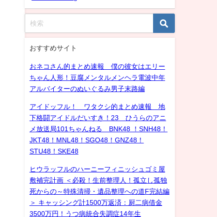
おすすめサイト
おネコさん的まとめ速報 僕の彼女はエリー
ちゃん人形！豆腐メンタルメンヘラ電波中年
アルバイターのぬいぐるみ男子末路編
アイドッフル！ ワタクシ的まとめ速報 地
下格闘アイドルだいすき！23 ひうらのアニ
メ放送局101ちゃんねる BNK48 ！SNH48！
JKT48！MNL48！SGO48！GNZ48！
STU48！SKE48
ヒウラッフルのハーニーフィニッシュゴミ屋
敷補完計画 ＜必殺！生前整理人！孤立し孤独
死からの～特殊清掃・遺品整理への道F完結編
＞ キャッシング計1500万返済：厨二病借金
3500万円！うつ病統合失調症14年生