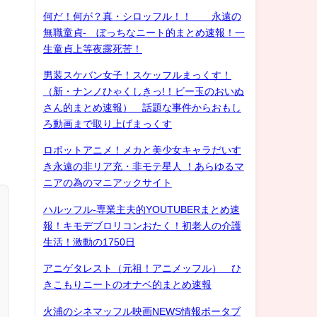
何だ！何が？真・シロッフル！！ 永遠の
無職童貞- ぼっちなニート的まとめ速報！一
生童貞上等夜露死苦！
男装スケバン女子！スケッフルまっくす！
（新・ナンノひゃくしきっ!！ビー玉のおいぬ
さん的まとめ速報） 話題な事件からおもし
ろ動画まで取り上げまっくす
ロボットアニメ！メカと美少女キャラだいす
き永遠の非リア充・非モテ星人 ！あらゆるマ
ニアの為のマニアックサイト
ハルッフル-専業主夫的YOUTUBERまとめ速
報！キモデブロリコンおたく！初老人の介護
生活！激動の1750日
アニゲタレスト（元祖！アニメッフル） ひ
きこもりニートのオナベ的まとめ速報
火浦のシネマッフル映画NEWS情報ポータブ