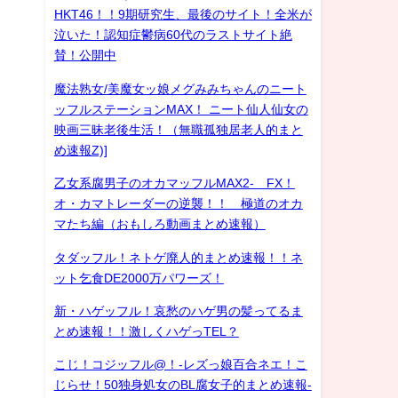
HKT46！！9期研究生、最後のサイト！全米が
泣いた！認知症鬱病60代のラストサイト絶
賛！公開中
魔法熟女/美魔女ッ娘メグみみちゃんのニート
ッフルステーションMAX！ ニート仙人仙女の
映画三昧老後生活！（無職孤独居老人的まと
め速報Z)]
乙女系腐男子のオカマッフルMAX2- FX！
オ・カマトレーダーの逆襲！！ 極道のオカ
マたち編（おもしろ動画まとめ速報）
タダッフル！ネトゲ廃人的まとめ速報！！ネ
ット乞食DE2000万パワーズ！
新・ハゲッフル！哀愁のハゲ男の髪ってるま
とめ速報！！激しくハゲっTEL？
こじ！コジッフル@！-レズっ娘百合ネエ！こ
じらせ！50独身処女のBL腐女子的まとめ速報-