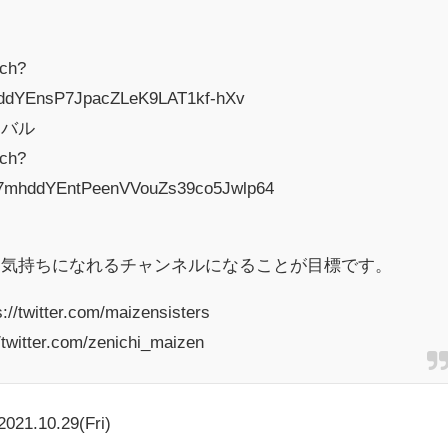
tch?
hddYEnsP7JpacZLeK9LAT1kf-hXv
イバル
tch?
7mhddYEntPeenVVouZs39co5Jwlp64
な気持ちになれるチャンネルになることが目標です。
witter.com/maizensisters
itter.com/zenichi_maizen
2021.10.29(Fri)