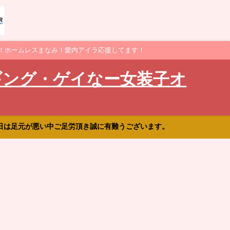
！ホームレスまなみ！愛内アイラ応援してます！
ギング・ゲイなー女装子オ
日は足元が悪い中ご足労頂き誠に有難うございます。