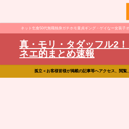
ネット乞食50代無職独身ガチホモ童貞ギング・ゲイなー女装子
真・モリ・タダッフル2！
ネエ的まとめ速報
孤立＜お客様皆様が掲載の記事等へアクセス、閲覧