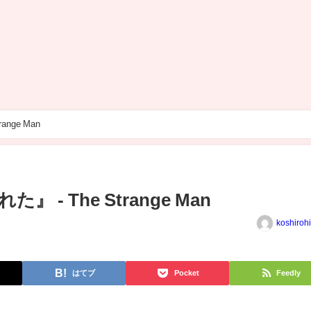
nge Man
- The Strange Man
koshiroh
はてブ
Pocket
Feedly