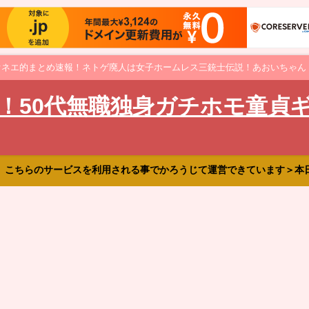
オネエ的まとめ速報！ネトゲ廃人は女子ホームレス三銃士伝説！あおいちゃん
！50代無職独身ガチホモ童貞
、こちらのサービスを利用される事でかろうじて運営できています＞本