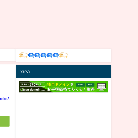
xrea
iroko3