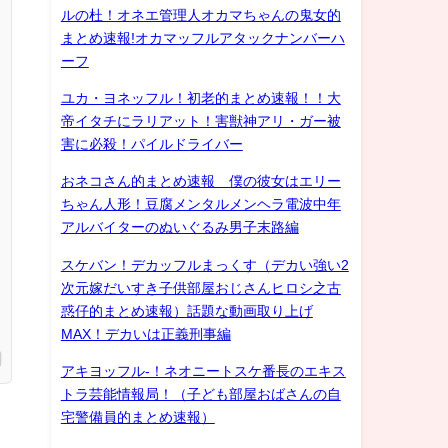
ルの杜！オネエ管理人オカマちゃんの鬼女的
まとめ速報!オカマッフルアタックナンバーハ
ーフ
ユカ・ヨネッフル！初老的まとめ速報！！大
帝イタチにラリアット！害獣神アリ・ガー被
害に必殺！パイルドライバー
おネコさん的まとめ速報 僕の彼女はエリー
ちゃん人形！豆腐メンタルメンヘラ電波中年
アルバイターのぬいぐるみ男子末路編
スケバン！デカッフルまっくす（デカい強い2
次元嫁だいすき子供部屋おじさんヒロシ之古
惑仔的まとめ速報）話題な動画取り上げ
MAX！デカいは正義刑事編
アキヨッフル-！ネオニートスケ番長のエキス
トラ芸能情報局！（子ども部屋おばさんの自
宅警備員的まとめ速報）