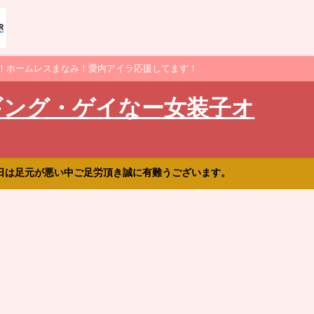
！ホームレスまなみ！愛内アイラ応援してます！
ギング・ゲイなー女装子オ
日は足元が悪い中ご足労頂き誠に有難うございます。