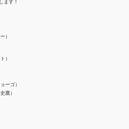
けします！
サー）
ット）
ショーゴ）
兼史鷹）