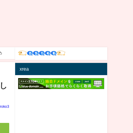
め
xrea
し
iroko3