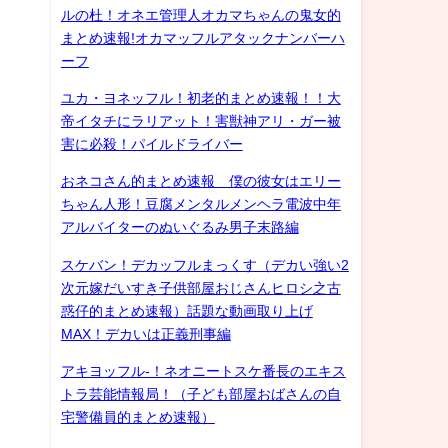
ルの杜！オネエ管理人オカマちゃんの鬼女的
まとめ速報!オカマッフルアタックナンバーハ
ーフ
ユカ・ヨネッフル！初老的まとめ速報！！大
帝イタチにラリアット！害獣神アリ・ガー被
害に必殺！パイルドライバー
おネコさん的まとめ速報 僕の彼女はエリー
ちゃん人形！豆腐メンタルメンヘラ電波中年
アルバイターのぬいぐるみ男子末路編
スケバン！デカッフルまっくす（デカい強い2
次元嫁だいすき子供部屋おじさんヒロシ之古
惑仔的まとめ速報）話題な動画取り上げ
MAX！デカいは正義刑事編
アキヨッフル-！ネオニートスケ番長のエキス
トラ芸能情報局！（子ども部屋おばさんの自
宅警備員的まとめ速報）