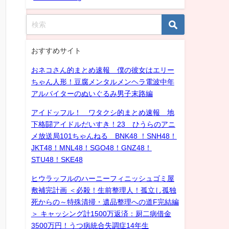
おすすめサイト
おネコさん的まとめ速報 僕の彼女はエリー
ちゃん人形！豆腐メンタルメンヘラ電波中年
アルバイターのぬいぐるみ男子末路編
アイドッフル！ ワタクシ的まとめ速報 地
下格闘アイドルだいすき！23 ひうらのアニ
メ放送局101ちゃんねる BNK48 ！SNH48！
JKT48！MNL48！SGO48！GNZ48！
STU48！SKE48
ヒウラッフルのハーニーフィニッシュゴミ屋
敷補完計画 ＜必殺！生前整理人！孤立し孤独
死からの～特殊清掃・遺品整理への道F完結編
＞ キャッシング計1500万返済：厨二病借金
3500万円！うつ病統合失調症14年生