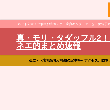
ネット乞食50代無職独身ガチホモ童貞ギング・ゲイなー女装子
真・モリ・タダッフル2！
ネエ的まとめ速報
孤立＜お客様皆様が掲載の記事等へアクセス、閲覧