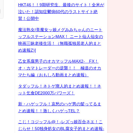
HKT46！！9期研究生、最後のサイト！全米が
泣いた！認知症鬱病60代のラストサイト絶
賛！公開中
魔法熟女/美魔女ッ娘メグみみちゃんのニート
ッフルステーションMAX！ ニート仙人仙女の
映画三昧老後生活！（無職孤独居老人的まと
め速報Z)]
乙女系腐男子のオカマッフルMAX2- FX！
オ・カマトレーダーの逆襲！！ 極道のオカ
マたち編（おもしろ動画まとめ速報）
タダッフル！ネトゲ廃人的まとめ速報！！ネ
ット乞食DE2000万パワーズ！
新・ハゲッフル！哀愁のハゲ男の髪ってるま
とめ速報！！激しくハゲっTEL？
こじ！コジッフル@！-レズっ娘百合ネエ！こ
じらせ！50独身処女のBL腐女子的まとめ速報-