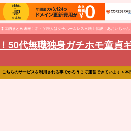
オネエ的まとめ速報！ネトゲ廃人は女子ホームレス三銃士伝説！あおいちゃん
！50代無職独身ガチホモ童貞
、こちらのサービスを利用される事でかろうじて運営できています＞本