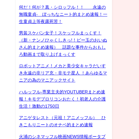
何だ！何が？真・シロッフル！！ 永遠の
無職童貞- ぼっちなニート的まとめ速報！一
生童貞上等夜露死苦！
男装スケバン女子！スケッフルまっくす！
（新・ナンノひゃくしきっ!！ビー玉のおいぬ
さん的まとめ速報） 話題な事件からおもし
ろ動画まで取り上げまっくす
ロボットアニメ！メカと美少女キャラだいす
き永遠の非リア充・非モテ星人 ！あらゆるマ
ニアの為のマニアックサイト
ハルッフル-専業主夫的YOUTUBERまとめ速
報！キモデブロリコンおたく！初老人の介護
生活！激動の1750日
アニゲタレスト（元祖！アニメッフル） ひ
きこもりニートのオナベ的まとめ速報
火浦のシネマッフル映画NEWS情報ポータブ