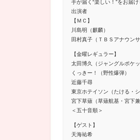
手が届く“楽しい！”をお届
出演者
【ＭＣ】
川島明（麒麟）
田村真子（ＴＢＳアナウン
【金曜レギュラー】
太田博久（ジャングルポケ
くっきー！（野性爆弾）
近藤千尋
東京ホテイソン（たける・
宮下草薙（草薙航基・宮下
＜五十音順＞
【ゲスト】
天海祐希