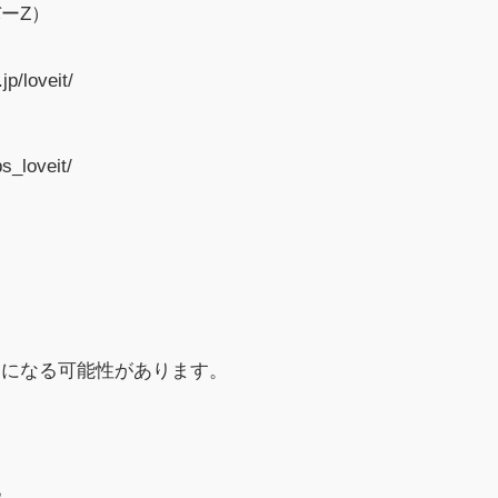
ーZ）
/loveit/
s_loveit/
更になる可能性があります。
他