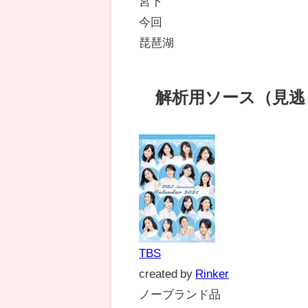
宮下
今回
琵琶湖
解析用ソース（見逃
TBS
created by
Rinker
ノーブランド品