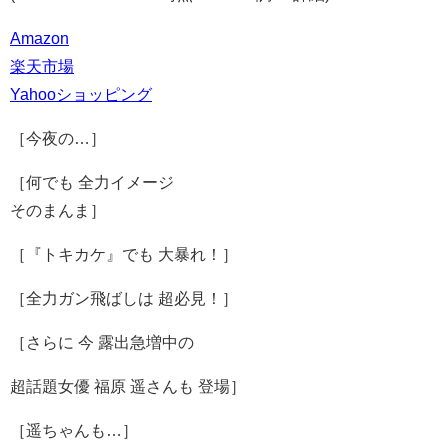
Amazon
楽天市場
Yahooショッピング
［今夜の…］
［何でも 全力イメージ
そのまんま］
［『トキカケ』でも 大暴れ！］
［全力ガン飛ばしは 超必見！］
［さらに 今 露出急増中の
超話題女優 福原 遥さんも 登場］
［遥ちゃんも…］