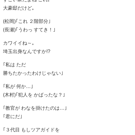
大豪邸だけど｡
(松岡)｢これ ２階部分｣
(長瀬)｢うわっ すてき！｣
カワイイね～｡
埼玉出身なんですか!?
｢私は ただ
勝ちたかったわけじゃない｣
｢私が 何か…｣
(木村)｢犯人を かばったな？｣
｢教官が わなを掛けたのは…｣
｢君にだ｣
｢３代目 もしツアガイドを