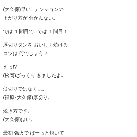
(大久保)早い｡ テンションの
下がり方が 分かんない｡
では １問目で｡ では １問目！
厚切りタンを おいしく焼ける
コツは 何でしょう？
えっ!?
(松岡)ざっくり きましたよ｡
薄切りではなく…｡
(福原･大久保)厚切り｡
焼き方です｡
(大久保)はい｡
最初 強火で ばーっと焼いて