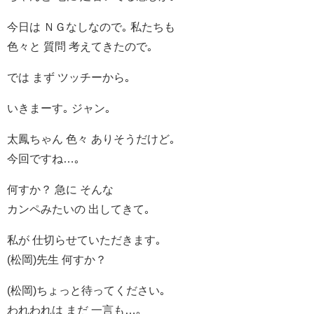
今日は ＮＧなしなので｡ 私たちも
色々と 質問 考えてきたので｡
では まず ツッチーから｡
いきまーす｡ ジャン｡
太鳳ちゃん 色々 ありそうだけど｡
今回ですね…｡
何すか？ 急に そんな
カンペみたいの 出してきて｡
私が 仕切らせていただきます｡
(松岡)先生 何すか？
(松岡)ちょっと待ってください｡
われわれは まだ 一言も…｡