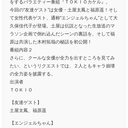
をするバラエティー番組『ＴＯＫＩＯカケル』。
今回の“友達ゲスト”は女優・土屋太鳳と福原遥！そし
て女性代表ゲスト、通称“エンジェルちゃん”として大
久保佳代子が登場。土屋は伝説となった生放送のマ
ラソン企画で倒れ込んだシーンの裏話を、そして福
原は共演した木村拓哉の秘話を初公開！
番組内容２
さらに、クールな女優が全力を出すところを見てみ
たい、というリクエストでは、２人ともキャラ崩壊
の全力姿を披露する。
出演者
ＴＯＫＩＯ
【友達ゲスト】
土屋太鳳、福原遥
【エンジェルちゃん】