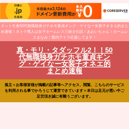
ネット乞食50代無職独身ガチホモ童貞ギング・ゲイなー女装子オネエ的まと
め速報！ネトゲ廃人は女子ホームレス三銃士伝説！あおいちゃん！ホームレ
スまなみ！愛内アイラ応援してます！
真・モリ・タダッフル2！！50
代無職独身ガチホモ童貞ギン
グ・ゲイなー女装子オネエ的
まとめ速報
孤立＜お客様皆様が掲載の記事等へアクセス、閲覧、こちらのサービス
を利用される事でかろうじて運営できています＞本日は足元が悪い中ご
足労頂き誠に有難うございます。