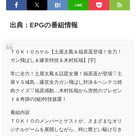
LINE
出典：EPGの番組情報
ＴＯＫＩＯカケル【土屋太鳳＆福原遥登場！全力！
ガン飛ばし＆爆笑特技＆木村拓哉】[字]
常に全力！土屋太鳳＆話題女優！福原遥が登場▽土
屋ＶＳ城島…爆笑全力ガン飛ばし対決＆ヘンテコ焼
肉クイズ▽福原感動…木村拓哉から突然のプレゼン
ト＆奇跡の(秘)特技披露！
番組内容
ＴＯＫＩＯのメンバーとゲストが、さまざまなオリ
ジナルゲームを展開しながら、時に際どい駆け引き