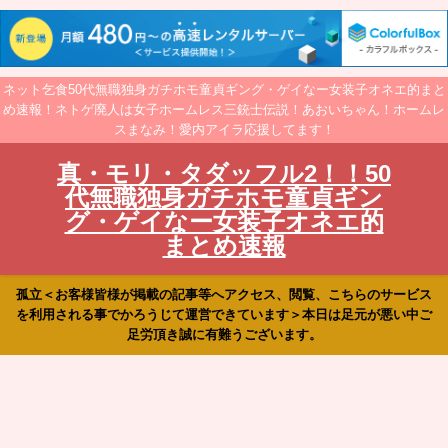
ネット乞食50代無職独身ガチホモ童貞ギング・ゲイなー女装子オネエ的まと
め速報！ネトゲ廃人は女子ホームレス三銃士伝説！あおいちゃん！ホームレ
スまなみ！愛内アイラ応援してます！
真・モリ・タダッフル2！！50
代無職独身ガチホモ童貞ギン
グ・ゲイなー女装子オネエ的
まとめ速報
孤立＜お客様皆様が掲載の記事等へアクセス、閲覧、こちらのサービス
を利用される事でかろうじて運営できています＞本日は足元が悪い中ご
足労頂き誠に有難うございます。