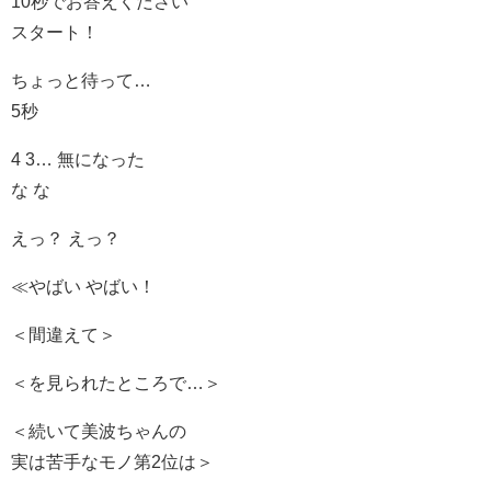
10秒でお答えください
スタート！
ちょっと待って…
5秒
4 3… 無になった
な な
えっ？ えっ？
≪やばい やばい！
＜間違えて＞
＜を見られたところで…＞
＜続いて美波ちゃんの
実は苦手なモノ第2位は＞