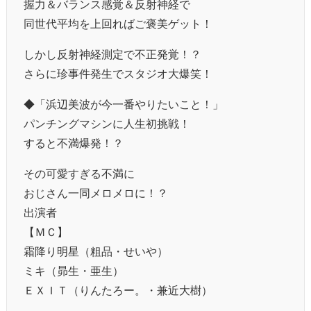
握力＆バランス感覚＆反射神経で
同世代平均を上回ればご褒美ゲット！
しかし反射神経測定で不正発覚！？
さらに珍事件発生でスタジオ大爆笑！
◆「浜辺美波が今一番やりたいこと！」
パンチングマシンに人生初挑戦！
すると不満爆発！？
その可愛すぎる不満に
おじさん一同メロメロに！？
出演者
【ＭＣ】
霜降り明星（粗品・せいや）
ミキ（昴生・亜生）
ＥＸＩＴ（りんたろー。・兼近大樹）