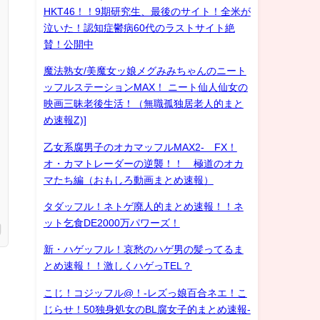
HKT46！！9期研究生、最後のサイト！全米が
泣いた！認知症鬱病60代のラストサイト絶
賛！公開中
魔法熟女/美魔女ッ娘メグみみちゃんのニート
ッフルステーションMAX！ ニート仙人仙女の
映画三昧老後生活！（無職孤独居老人的まと
め速報Z)]
乙女系腐男子のオカマッフルMAX2- FX！
オ・カマトレーダーの逆襲！！ 極道のオカ
マたち編（おもしろ動画まとめ速報）
タダッフル！ネトゲ廃人的まとめ速報！！ネ
ット乞食DE2000万パワーズ！
新・ハゲッフル！哀愁のハゲ男の髪ってるま
とめ速報！！激しくハゲっTEL？
こじ！コジッフル@！-レズっ娘百合ネエ！こ
じらせ！50独身処女のBL腐女子的まとめ速報-