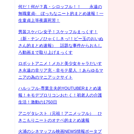
何だ！何が？真・シロッフル！！ 永遠の
無職童貞- ぼっちなニート的まとめ速報！一
生童貞上等夜露死苦！
男装スケバン女子！スケッフルまっくす！
（新・ナンノひゃくしきっ!！ビー玉のおいぬ
さん的まとめ速報） 話題な事件からおもし
ろ動画まで取り上げまっくす
ロボットアニメ！メカと美少女キャラだいす
き永遠の非リア充・非モテ星人 ！あらゆるマ
ニアの為のマニアックサイト
ハルッフル-専業主夫的YOUTUBERまとめ速
報！キモデブロリコンおたく！初老人の介護
生活！激動の1750日
アニゲタレスト（元祖！アニメッフル） ひ
きこもりニートのオナベ的まとめ速報
火浦のシネマッフル映画NEWS情報ポータブ