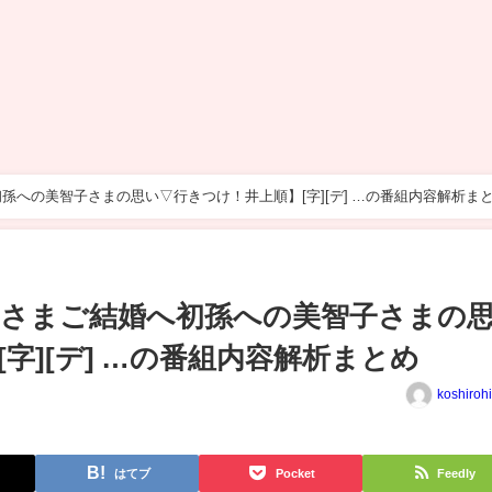
への美智子さまの思い▽行きつけ！井上順】[字][デ] …の番組内容解析ま
さまご結婚へ初孫への美智子さまの
字][デ] …の番組内容解析まとめ
koshiroh
はてブ
Pocket
Feedly