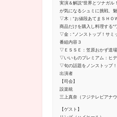
実演＆解説“世界とツナガル
が気になるシュミに挑戦、
▽木：“お値段あてまＳＨＯ
商品だけを購入し料理する“
▽金：“ノンストップ！サミ
番組内容３
▽ＥＳＳＥ：笠原おかず道
▽いいものプレミアム：ヒ
▽旬の話題をノンストップ
出演者
【司会】
設楽統
三上真奈（フジテレビアナ
【ゲスト】
リンゴ（ハイヒール）