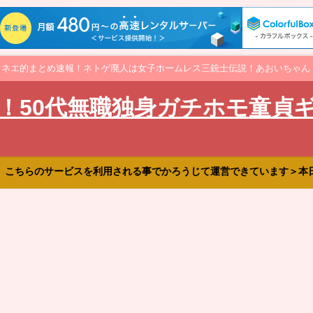
オネエ的まとめ速報！ネトゲ廃人は女子ホームレス三銃士伝説！あおいちゃん
！50代無職独身ガチホモ童貞
、こちらのサービスを利用される事でかろうじて運営できています＞本