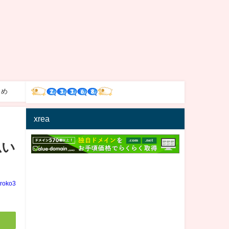
とめ
xrea
思い
iroko3