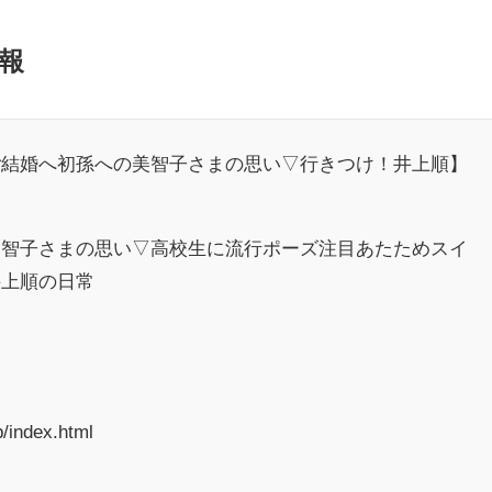
報
ご結婚へ初孫への美智子さまの思い▽行きつけ！井上順】
美智子さまの思い▽高校生に流行ポーズ注目あたためスイ
井上順の日常
top/index.html