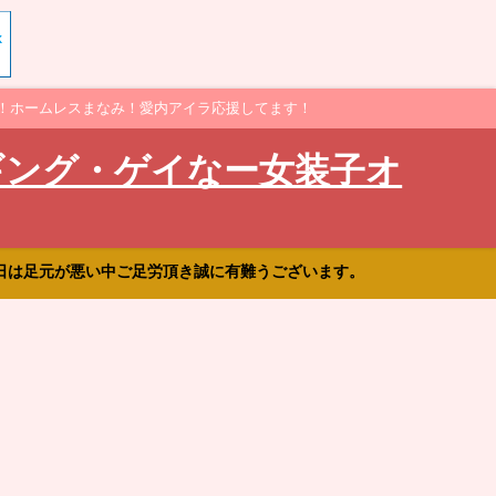
！ホームレスまなみ！愛内アイラ応援してます！
ギング・ゲイなー女装子オ
日は足元が悪い中ご足労頂き誠に有難うございます。