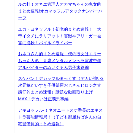
ルの杜！オネエ管理人オカマちゃんの鬼女的
まとめ速報!オカマッフルアタックナンバーハ
ーフ
ユカ・ヨネッフル！初老的まとめ速報！！大
帝イタチにラリアット！害獣神アリ・ガー被
害に必殺！パイルドライバー
おネコさん的まとめ速報 僕の彼女はエリー
ちゃん人形！豆腐メンタルメンヘラ電波中年
アルバイターのぬいぐるみ男子末路編
スケバン！デカッフルまっくす（デカい強い2
次元嫁だいすき子供部屋おじさんヒロシ之古
惑仔的まとめ速報）話題な動画取り上げ
MAX！デカいは正義刑事編
アキヨッフル-！ネオニートスケ番長のエキス
トラ芸能情報局！（子ども部屋おばさんの自
宅警備員的まとめ速報）