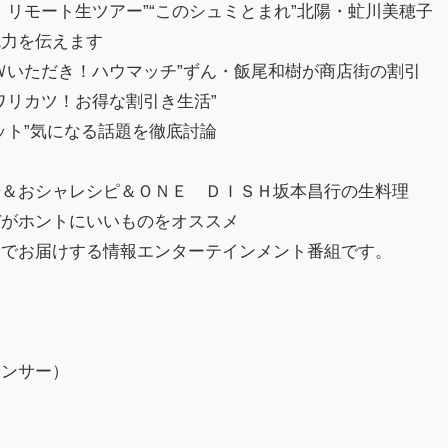
！リモート生ツアー”“このシュミとまれ”北陽・虻川美穂子
魅力を伝えます
Ｗいただき！ハウマッチ”ずん・飯尾和樹が商店街の割引
ワリカツ！お得な割引き生活”
ット”気になる話題を徹底討論
場＆おシャレシピ＆ＯＮＥ ＤＩＳＨ坂本昌行の生料理
デがホントにいいものをオススメ
！でお届けする情報エンターテインメント番組です。
ウンサー）