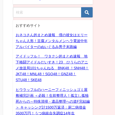
おすすめサイト
おネコさん的まとめ速報 僕の彼女はエリー
ちゃん人形！豆腐メンタルメンヘラ電波中年
アルバイターのぬいぐるみ男子末路編
アイドッフル！ ワタクシ的まとめ速報 地
下格闘アイドルだいすき！23 ひうらのアニ
メ放送局101ちゃんねる BNK48 ！SNH48！
JKT48！MNL48！SGO48！GNZ48！
STU48！SKE48
ヒウラッフルのハーニーフィニッシュゴミ屋
敷補完計画 ＜必殺！生前整理人！孤立し孤独
死からの～特殊清掃・遺品整理への道F完結編
＞ キャッシング計1500万返済：厨二病借金
3500万円！うつ病統合失調症14年生