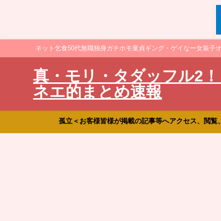
ネット乞食50代無職独身ガチホモ童貞ギング・ゲイなー女装子
真・モリ・タダッフル2！
ネエ的まとめ速報
孤立＜お客様皆様が掲載の記事等へアクセス、閲覧