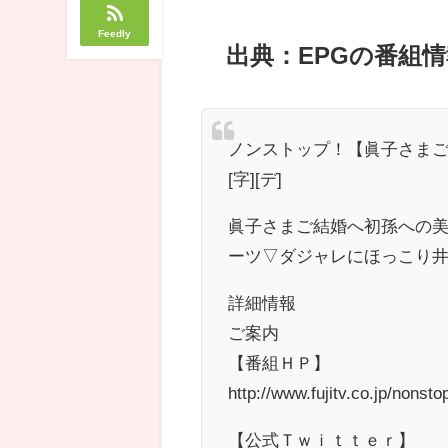
Feedly
出典：EPGの番組情
ノンストップ！【眞子さま
[字][デ]
眞子さまご結婚へ初孫への
ーツ▽ダジャレにほっこり
詳細情報
ご案内
【番組ＨＰ】
http://www.fujitv.co.jp/nons
【公式Ｔｗｉｔｔｅｒ】