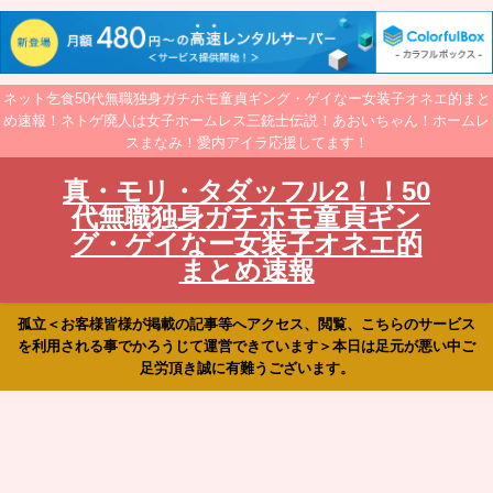
ネット乞食50代無職独身ガチホモ童貞ギング・ゲイなー女装子オネエ的まと
め速報！ネトゲ廃人は女子ホームレス三銃士伝説！あおいちゃん！ホームレ
スまなみ！愛内アイラ応援してます！
真・モリ・タダッフル2！！50
代無職独身ガチホモ童貞ギン
グ・ゲイなー女装子オネエ的
まとめ速報
孤立＜お客様皆様が掲載の記事等へアクセス、閲覧、こちらのサービス
を利用される事でかろうじて運営できています＞本日は足元が悪い中ご
足労頂き誠に有難うございます。