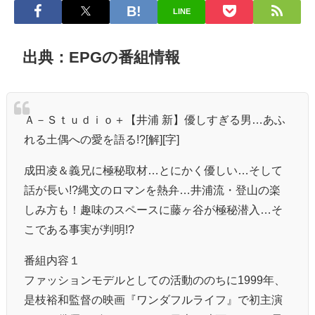
LINE
出典：EPGの番組情報
Ａ－Ｓｔｕｄｉｏ＋【井浦 新】優しすぎる男…あふ
れる土偶への愛を語る!?[解][字]
成田凌＆義兄に極秘取材…とにかく優しい…そして
話が長い!?縄文のロマンを熱弁…井浦流・登山の楽
しみ方も！趣味のスペースに藤ヶ谷が極秘潜入…そ
こである事実が判明!?
番組内容１
ファッションモデルとしての活動ののちに1999年、
是枝裕和監督の映画『ワンダフルライフ』で初主演