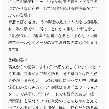
にして俳優デビュー。いまや日本の映画・ドラマ界
に欠かせない存在として活躍を続ける井浦新が７年
ぶりの登場！
鶴瓶と藤ヶ谷は井浦の義理の兄という人物に極秘取
材！私生活での井浦は…とにかく優しい男!!しかし
「話が長い」!?趣味の話題になると止まらない…知
的でクールなイメージの実力派俳優の素顔にせまり
ます!!
番組内容２
義兄からの情報によれば“土偶”を愛してやまないとい
う井浦…スタジオで熱く語る、その魅力とは!?「好
奇心が止まらない」…今は登山にもハマり中…井浦
流登山の楽しみ方とは？鶴瓶は映画『ニワトリ★ス
ター』で共演しプライベートでも親交のある俳優・
成田凌にも取材！いつも自分のことをちゃんと見て
いてくれるがゆえに井浦が「怖い」存在だと語る成