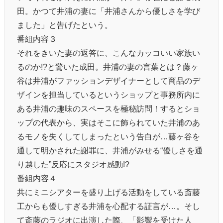
田。かつて井浦の妻に「井浦さんから優しさを学び
ました」と告げたという。
番組内容３
それをきいた妻の返答に、こんなカッコいい家族い
るのか!?と驚いた成田。井浦の妻の言葉とは？藤ヶ
谷は井浦がファッションデザイナーとして商品のデ
ザインを担当しているというショップと事務所内に
ある井浦の趣味のスペースを極秘訪問！するとショ
ップの代表から、実はそこに飾られていた井浦のあ
るモノを失くしてしまったという告白が…藤ヶ谷を
通して明かされた謝罪に、井浦がみせる“優しさを通
り越した”反応にスタジオ感動!?
番組内容４
共にミニシアターを盛り上げる活動をしている斎藤
工からも優しすぎる井浦を心配する証言が…。そし
て斎藤のラジオに出演した際、「影響を受けた人