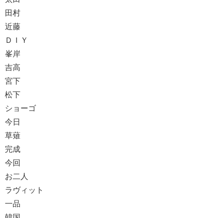
田村
近藤
ＤＩＹ
峯岸
吉高
宮下
松下
ショーゴ
今日
草薙
完成
今回
お二人
ラヴィット
一品
韓国