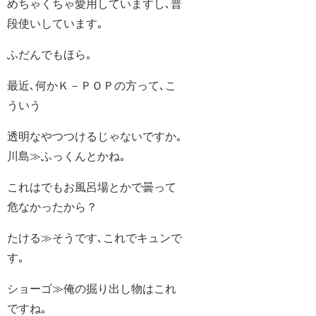
めちゃくちゃ愛用していますし､普
段使いしています｡
ふだんでもほら｡
最近､何かＫ－ＰＯＰの方って､こ
ういう
透明なやつつけるじゃないですか｡
川島≫ふっくんとかね｡
これはでもお風呂場とかで曇って
危なかったから？
たける≫そうです､これでキュンで
す｡
ショーゴ≫俺の掘り出し物はこれ
ですね｡