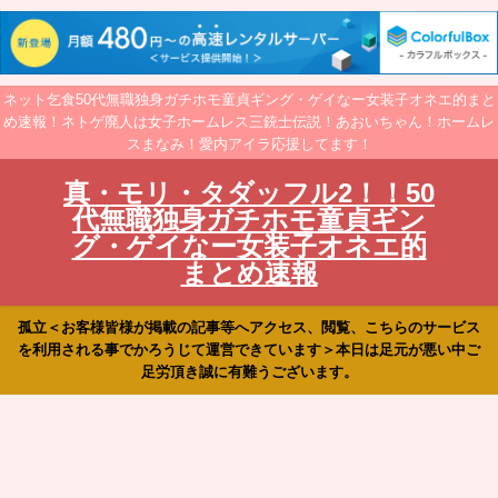
ネット乞食50代無職独身ガチホモ童貞ギング・ゲイなー女装子オネエ的まと
め速報！ネトゲ廃人は女子ホームレス三銃士伝説！あおいちゃん！ホームレ
スまなみ！愛内アイラ応援してます！
真・モリ・タダッフル2！！50
代無職独身ガチホモ童貞ギン
グ・ゲイなー女装子オネエ的
まとめ速報
孤立＜お客様皆様が掲載の記事等へアクセス、閲覧、こちらのサービス
を利用される事でかろうじて運営できています＞本日は足元が悪い中ご
足労頂き誠に有難うございます。