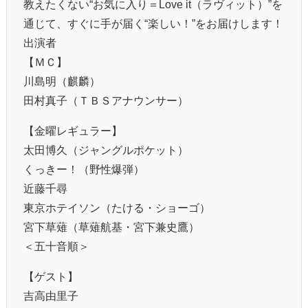
教えたくない“お気に入り＝Love it（ラヴィット）”を
通じて、すぐに手が届く“楽しい！”をお届けします！
出演者
【ＭＣ】
川島明（麒麟）
田村真子（ＴＢＳアナウンサー）
【金曜レギュラー】
太田博久（ジャングルポケット）
くっきー！（野性爆弾）
近藤千尋
東京ホテイソン（たける・ショーゴ）
宮下草薙（草薙航基・宮下兼史鷹）
＜五十音順＞
【ゲスト】
吉高由里子