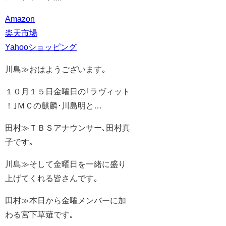
Amazon
楽天市場
Yahooショッピング
川島≫おはようございます｡
１０月１５日金曜日の｢ラヴィット
！｣ＭＣの麒麟･川島明と…
田村≫ＴＢＳアナウンサー､田村真
子です｡
川島≫そして金曜日を一緒に盛り
上げてくれる皆さんです｡
田村≫本日から金曜メンバーに加
わる宮下草薙です｡