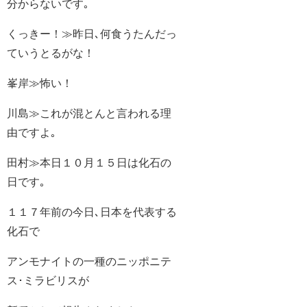
分からないです｡
くっきー！≫昨日､何食うたんだっ
ていうとるがな！
峯岸≫怖い！
川島≫これが混とんと言われる理
由ですよ｡
田村≫本日１０月１５日は化石の
日です｡
１１７年前の今日､日本を代表する
化石で
アンモナイトの一種のニッポニテ
ス･ミラビリスが