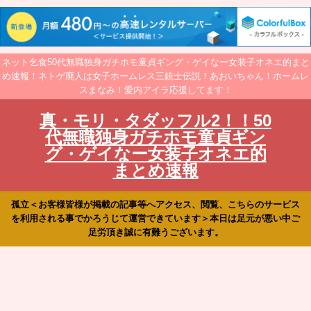
ネット乞食50代無職独身ガチホモ童貞ギング・ゲイなー女装子オネエ的まと
め速報！ネトゲ廃人は女子ホームレス三銃士伝説！あおいちゃん！ホームレ
スまなみ！愛内アイラ応援してます！
真・モリ・タダッフル2！！50
代無職独身ガチホモ童貞ギン
グ・ゲイなー女装子オネエ的
まとめ速報
孤立＜お客様皆様が掲載の記事等へアクセス、閲覧、こちらのサービス
を利用される事でかろうじて運営できています＞本日は足元が悪い中ご
足労頂き誠に有難うございます。