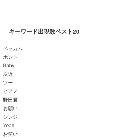
キーワード出現数ベスト20
ベッカム
ホント
Baby
友近
ツー
ピアノ
野田君
お願い
シンジ
Yeah
お笑い