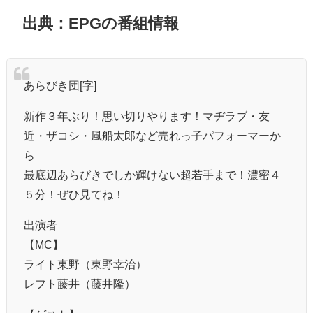
出典：EPGの番組情報
あらびき団[字]
新作３年ぶり！思い切りやります！マヂラブ・友
近・ザコシ・風船太郎など売れっ子パフォーマーか
ら
最底辺あらびきでしか輝けない超若手まで！濃密４
５分！ぜひ見てね！
出演者
【MC】
ライト東野（東野幸治）
レフト藤井（藤井隆）