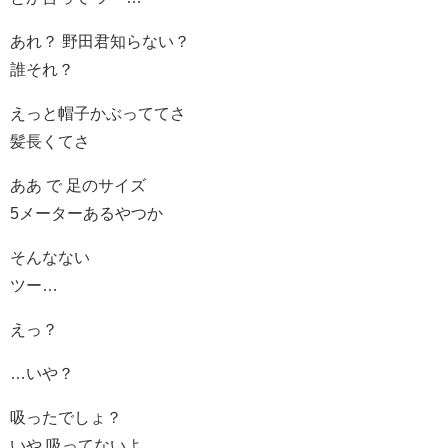
あれ？ 野田君知らない？
誰それ？
えっと帽子かぶっててさ
髪長くてさ
ああ で 足のサイズ
5メーターあるやつか
そんなない
ツー…
えっ？
…いや？
吸ったでしょ？
いや 吸ってないよ