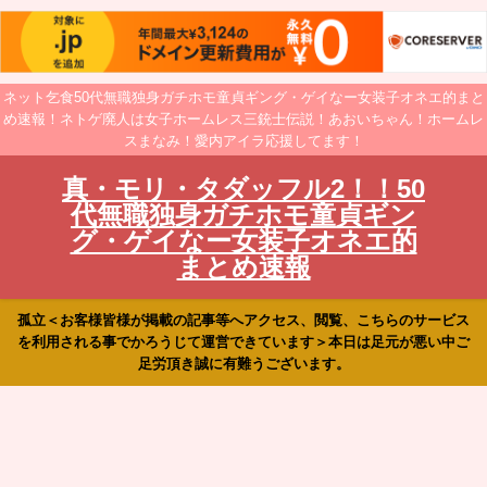
ネット乞食50代無職独身ガチホモ童貞ギング・ゲイなー女装子オネエ的まと
め速報！ネトゲ廃人は女子ホームレス三銃士伝説！あおいちゃん！ホームレ
スまなみ！愛内アイラ応援してます！
真・モリ・タダッフル2！！50
代無職独身ガチホモ童貞ギン
グ・ゲイなー女装子オネエ的
まとめ速報
孤立＜お客様皆様が掲載の記事等へアクセス、閲覧、こちらのサービス
を利用される事でかろうじて運営できています＞本日は足元が悪い中ご
足労頂き誠に有難うございます。