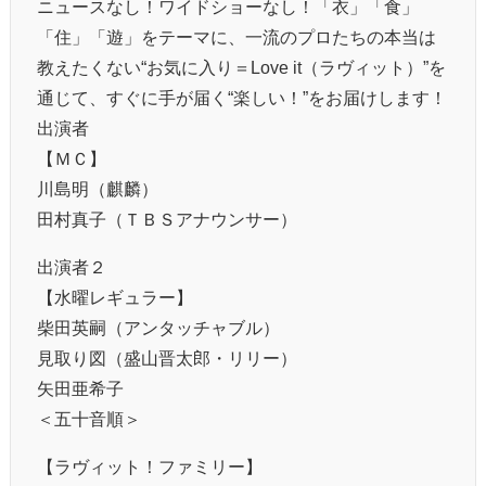
ニュースなし！ワイドショーなし！「衣」「食」
「住」「遊」をテーマに、一流のプロたちの本当は
教えたくない“お気に入り＝Love it（ラヴィット）”を
通じて、すぐに手が届く“楽しい！”をお届けします！
出演者
【ＭＣ】
川島明（麒麟）
田村真子（ＴＢＳアナウンサー）
出演者２
【水曜レギュラー】
柴田英嗣（アンタッチャブル）
見取り図（盛山晋太郎・リリー）
矢田亜希子
＜五十音順＞
【ラヴィット！ファミリー】