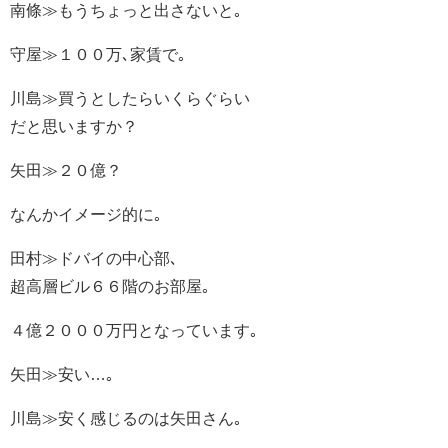
南條≫もうちょっと出さないと｡
守屋≫１００万､家賃で｡
川島≫買うとしたらいくらぐらい
だと思いますか？
矢田≫２０億？
なんかイメージ的に｡
田村≫ドバイの中心部､
超高層ビル６６階のお部屋｡
４億２０００万円となっています｡
矢田≫安い…｡
川島≫安く感じるのは矢田さん｡