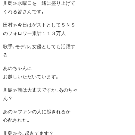
川島≫水曜日を一緒に盛り上げて
くれる皆さんです｡
田村≫今日はゲストとしてＳＮＳ
のフォロワー累計１１３万人
歌手､モデル､女優としても活躍す
る
あのちゃんに
お越しいただいています｡
川島≫朝は大丈夫ですか､あのちゃ
ん？
あの≫ファンの人に起きれるか
心配された｡
川島≫今､起きてます？