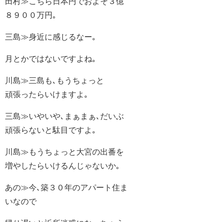
田村≫こちら日本円でおよそ３億
８９００万円｡
三島≫身近に感じるなー｡
月とかではないですよね｡
川島≫三島も､もうちょっと
頑張ったらいけますよ｡
三島≫いやいや､まぁまぁ､だいぶ
頑張らないと駄目ですよ｡
川島≫もうちょっと大宮の出番を
増やしたらいけるんじゃないか｡
あの≫今､築３０年のアパート住ま
いなので