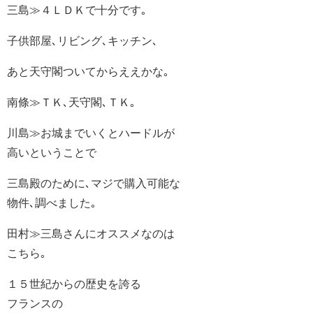
三島≫４ＬＤＫで十分です｡
子供部屋､リビング､キッチン､
あと天守閣ついてからええかな｡
南條≫ＴＫ､天守閣､ＴＫ｡
川島≫お城までいくとハードルが
高いということで
三島殿のために､マジで購入可能な
物件､調べました｡
田村≫三島さんにオススメなのは
こちら｡
１５世紀からの歴史を誇る
フランスの