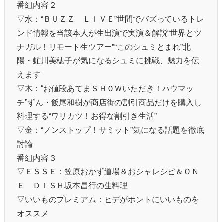
番組内容２
▽水：“ＢＵＺＺ ＬＩＶＥ”世間でバズっているトレ
ンド情報を当該本人が生出演で実演＆解説“世界とツ
ナガル！リモート生ツアー”“このシュミとまれ”北
陽・虻川美穂子が気になるシュミに挑戦、魅力を伝
えます
▽木：“お値段あてまＳＨＯＷいただき！ハウマッ
チ”ずん・飯尾和樹が商店街の割引商品だけを購入し
料理する“ワリカツ！お得な割引き生活”
▽金：“ノンストップ！サミット”気になる話題を徹底
討論
番組内容３
▽ＥＳＳＥ：笠原おかず道場＆おシャレシピ＆ＯＮ
Ｅ ＤＩＳＨ坂本昌行の生料理
▽いいものプレミアム：ヒデがホントにいいものを
オススメ