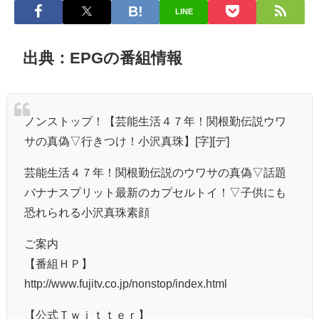
LINE
出典：EPGの番組情報
ノンストップ！【芸能生活４７年！関根勤伝説ウワ
サの真偽▽行きつけ！小沢真珠】[字][デ]
芸能生活４７年！関根勤伝説のウワサの真偽▽話題
バナナスプリット最新のカプセルトイ！▽子供にも
恐れられる小沢真珠素顔
ご案内
【番組ＨＰ】
http://www.fujitv.co.jp/nonstop/index.html
【公式Ｔｗｉｔｔｅｒ】