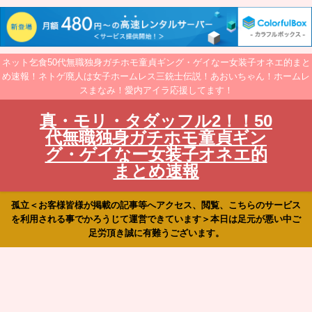
ネット乞食50代無職独身ガチホモ童貞ギング・ゲイなー女装子オネエ的まと
め速報！ネトゲ廃人は女子ホームレス三銃士伝説！あおいちゃん！ホームレ
スまなみ！愛内アイラ応援してます！
真・モリ・タダッフル2！！50
代無職独身ガチホモ童貞ギン
グ・ゲイなー女装子オネエ的
まとめ速報
孤立＜お客様皆様が掲載の記事等へアクセス、閲覧、こちらのサービス
を利用される事でかろうじて運営できています＞本日は足元が悪い中ご
足労頂き誠に有難うございます。