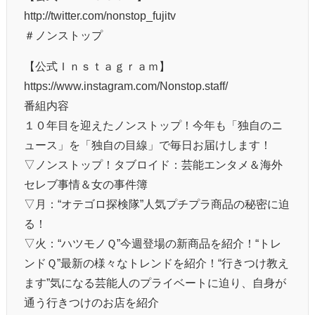
http://twitter.com/nonstop_fujitv
＃ノンストップ
【公式Ｉｎｓｔａｇｒａｍ】
https://www.instagram.com/Nonstop.staff/
番組内容
１０年目を迎えたノンストップ！今年も「独自のニ
ュース」を「独自の目線」で毎日お届けします！
▽ノンストップ！タブロイド：芸能エンタメ＆海外
セレブ事情＆女の事件簿
▽月：“オテゴロ探検隊”人気プチプラ商品の秘密に迫
る！
▽火：“ハツモノＱ”今週登場の新商品を紹介！“トレ
ンドＱ”最新の様々なトレンドを紹介！“行きつけ教え
ます”気になる芸能人のプライベートに迫り、自身が
通う行きつけのお店を紹介