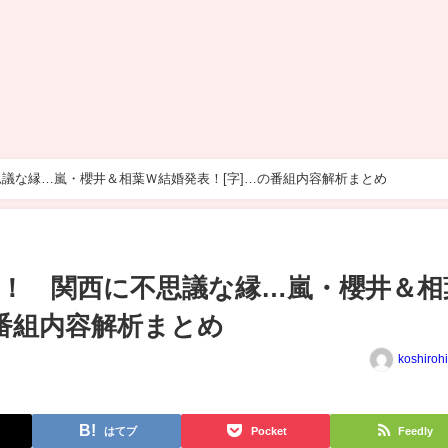
議な縁…嵐・櫻井＆相葉Ｗ結婚発表！[字]…の番組内容解析まとめ
！ 関西に不思議な縁…嵐・櫻井＆相
の番組内容解析まとめ
koshiroh
はてブ
Pocket
Feedly