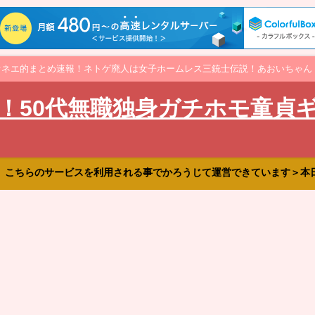
オネエ的まとめ速報！ネトゲ廃人は女子ホームレス三銃士伝説！あおいちゃん
！50代無職独身ガチホモ童貞
、こちらのサービスを利用される事でかろうじて運営できています＞本