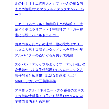
ルの杜！オネエ管理人オカマちゃんの鬼女的
まとめ速報!オカマッフルアタックナンバーハ
ーフ
ユカ・ヨネッフル！初老的まとめ速報！！大
帝イタチにラリアット！害獣神アリ・ガー被
害に必殺！パイルドライバー
おネコさん的まとめ速報 僕の彼女はエリー
ちゃん人形！豆腐メンタルメンヘラ電波中年
アルバイターのぬいぐるみ男子末路編
スケバン！デカッフルまっくす（デカい強い2
次元嫁だいすき子供部屋おじさんヒロシ之古
惑仔的まとめ速報）話題な動画取り上げ
MAX！デカいは正義刑事編
アキヨッフル-！ネオニートスケ番長のエキス
トラ芸能情報局！（子ども部屋おばさんの自
宅警備員的まとめ速報）