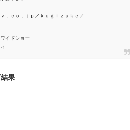
ｔｖ．ｃｏ．ｊｐ／ｋｕｇｉｚｕｋｅ／
・ワイドショー
ティ
グ結果