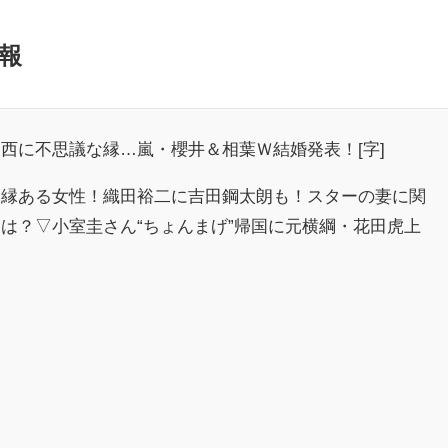
報
西に不思議な縁…嵐・櫻井＆相葉Ｗ結婚発表！[字]
に縁ある女性！織田裕二に吉田鋼太朗も！スターの妻に関
は？▽小室圭さん“ちょんまげ”帰国に元横綱・花田虎上