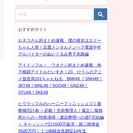
おすすめサイト
おネコさん的まとめ速報 僕の彼女はエリー
ちゃん人形！豆腐メンタルメンヘラ電波中年
アルバイターのぬいぐるみ男子末路編
アイドッフル！ ワタクシ的まとめ速報 地
下格闘アイドルだいすき！23 ひうらのアニ
メ放送局101ちゃんねる BNK48 ！SNH48！
JKT48！MNL48！SGO48！GNZ48！
STU48！SKE48
ヒウラッフルのハーニーフィニッシュゴミ屋
敷補完計画 ＜必殺！生前整理人！孤立し孤独
死からの～特殊清掃・遺品整理への道F完結編
＞ キャッシング計1500万返済：厨二病借金
3500万円！うつ病統合失調症14年生