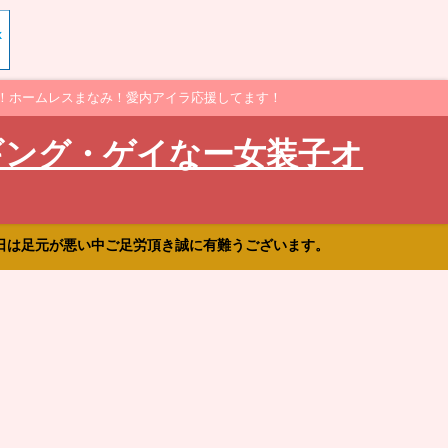
！ホームレスまなみ！愛内アイラ応援してます！
ギング・ゲイなー女装子オ
日は足元が悪い中ご足労頂き誠に有難うございます。