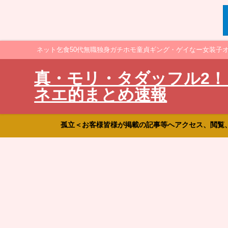
ネット乞食50代無職独身ガチホモ童貞ギング・ゲイなー女装子
真・モリ・タダッフル2！
ネエ的まとめ速報
孤立＜お客様皆様が掲載の記事等へアクセス、閲覧