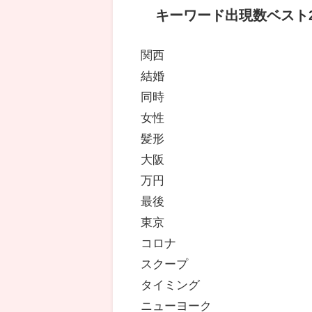
キーワード出現数ベスト2
関西
結婚
同時
女性
髪形
大阪
万円
最後
東京
コロナ
スクープ
タイミング
ニューヨーク