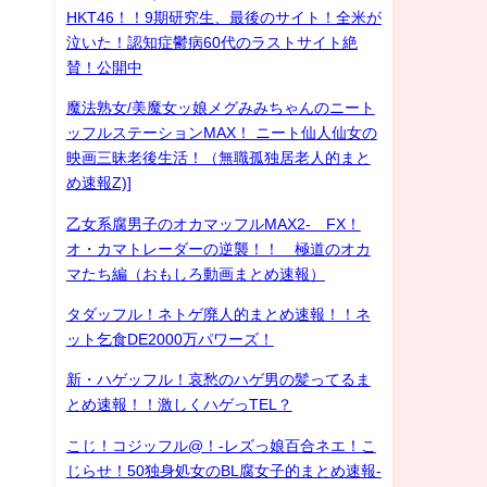
HKT46！！9期研究生、最後のサイト！全米が
泣いた！認知症鬱病60代のラストサイト絶
賛！公開中
魔法熟女/美魔女ッ娘メグみみちゃんのニート
ッフルステーションMAX！ ニート仙人仙女の
映画三昧老後生活！（無職孤独居老人的まと
め速報Z)]
乙女系腐男子のオカマッフルMAX2- FX！
オ・カマトレーダーの逆襲！！ 極道のオカ
マたち編（おもしろ動画まとめ速報）
タダッフル！ネトゲ廃人的まとめ速報！！ネ
ット乞食DE2000万パワーズ！
新・ハゲッフル！哀愁のハゲ男の髪ってるま
とめ速報！！激しくハゲっTEL？
こじ！コジッフル@！-レズっ娘百合ネエ！こ
じらせ！50独身処女のBL腐女子的まとめ速報-