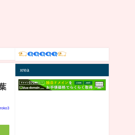
xrea
葉
iroko3