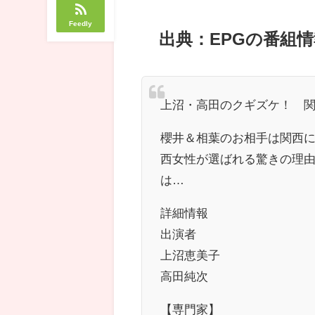
Feedly
出典：EPGの番組情
上沼・高田のクギズケ！ 関
櫻井＆相葉のお相手は関西
西女性が選ばれる驚きの理由
は…
詳細情報
出演者
上沼恵美子
高田純次
【専門家】