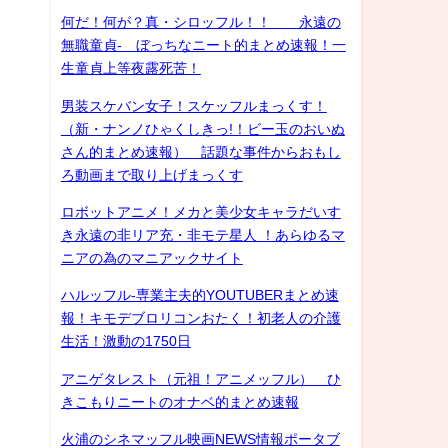
何だ！何が？真・シロッフル！！ 永遠の
無職童貞- ぼっちなニート的まとめ速報！一
生童貞上等夜露死苦！
男装スケバン女子！スケッフルまっくす！
（新・ナンノひゃくしきっ!！ビー玉のおいぬ
さん的まとめ速報） 話題な事件からおもし
ろ動画まで取り上げまっくす
ロボットアニメ！メカと美少女キャラだいす
き永遠の非リア充・非モテ星人 ！あらゆるマ
ニアの為のマニアックサイト
ハルッフル-専業主夫的YOUTUBERまとめ速
報！キモデブロリコンおたく！初老人の介護
生活！激動の1750日
アニゲタレスト（元祖！アニメッフル） ひ
きこもりニートのオナベ的まとめ速報
火浦のシネマッフル映画NEWS情報ポータブ