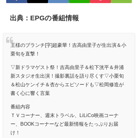
出典：EPGの番組情報
王様のブランチ[字]超豪華！吉高由里子が生出演＆小
栗旬を直撃！
▽新ドラマゲスト祭！吉高由里子＆松下洸平＆井浦
新スタジオ生出演！撮影裏話を語り尽くす▽小栗旬
＆松山ケンイチ＆杏からエピソードも▽松岡修造が
書く心に響く言葉
番組内容
ＴＶコーナー、週末トラベル、LiLiCo映画コーナ
ー、BOOKコーナーなど最新情報をたっぷりお届
け！