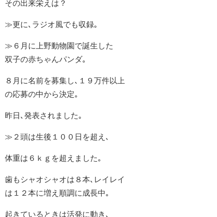
その出来栄えは？
≫更に､ラジオ風でも収録｡
≫６月に上野動物園で誕生した
双子の赤ちゃんパンダ｡
８月に名前を募集し､１９万件以上
の応募の中から決定｡
昨日､発表されました｡
≫２頭は生後１００日を超え､
体重は６ｋｇを超えました｡
歯もシャオシャオは８本､レイレイ
は１２本に増え順調に成長中｡
起きているときは活発に動き､