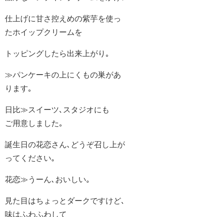
仕上げに甘さ控えめの紫芋を使っ
たホイップクリームを
トッピングしたら出来上がり｡
≫パンケーキの上にくもの巣があ
ります｡
日比≫スイーツ､スタジオにも
ご用意しました｡
誕生日の花恋さん､どうぞ召し上が
ってください｡
花恋≫うーん､おいしい｡
見た目はちょっとダークですけど､
味はふわふわして