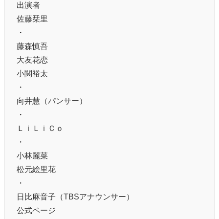
出演者
佐藤栞里
・
藤森慎吾
大友花恋
小関裕太
・
向井慧（パンサー）
・
ＬｉＬｉＣｏ
・
小林麗菜
松元絵里花
・
日比麻音子（TBSアナウンサー）
公式ページ