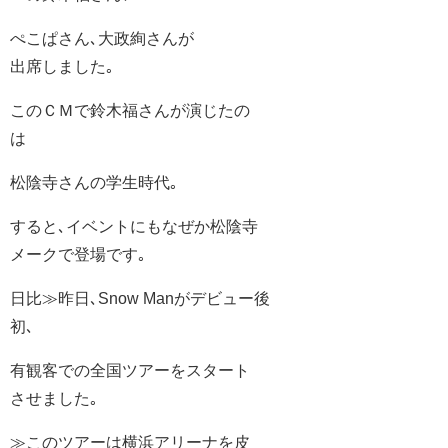
ぺこぱさん､大政絢さんが
出席しました｡
このＣＭで鈴木福さんが演じたの
は
松陰寺さんの学生時代｡
すると､イベントにもなぜか松陰寺
メークで登場です｡
日比≫昨日､Snow Manがデビュー後
初､
有観客での全国ツアーをスタート
させました｡
≫このツアーは横浜アリーナを皮