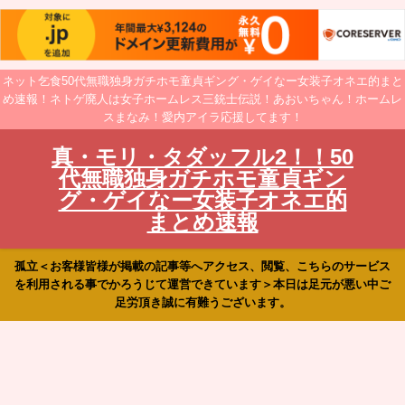
ネット乞食50代無職独身ガチホモ童貞ギング・ゲイなー女装子オネエ的まと
め速報！ネトゲ廃人は女子ホームレス三銃士伝説！あおいちゃん！ホームレ
スまなみ！愛内アイラ応援してます！
真・モリ・タダッフル2！！50
代無職独身ガチホモ童貞ギン
グ・ゲイなー女装子オネエ的
まとめ速報
孤立＜お客様皆様が掲載の記事等へアクセス、閲覧、こちらのサービス
を利用される事でかろうじて運営できています＞本日は足元が悪い中ご
足労頂き誠に有難うございます。