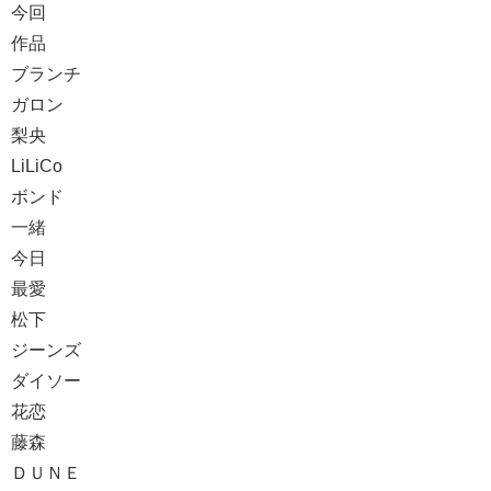
今回
作品
ブランチ
ガロン
梨央
LiLiCo
ボンド
一緒
今日
最愛
松下
ジーンズ
ダイソー
花恋
藤森
ＤＵＮＥ