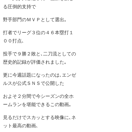
る圧倒的支持で
野手部門のＭＶＰとして選出｡
打者でリーグ３位の４６本塁打１
００打点､
投手で９勝２敗と､二刀流としての
歴史的記録が評価されました｡
更に今週話題になったのは､エンゼ
ルスが公式ＳＮＳで公開した
およそ２分間で今シーズンの全ホ
ームランを堪能できるこの動画｡
見るだけでスカッとする映像に､ネ
ット最高の動画､