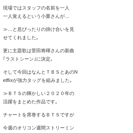
現場ではスタッフの名前を一人
一人覚えるという小栗さんが…
≫…と息ぴったりの掛け合いを見
せてくれました｡
更に主題歌は菅田将暉さんの新曲
｢ラストシーン｣に決定｡
そして今回はなんとＴＢＳとあのN
etflixが強力タッグを組みました｡
≫ＢＴＳの輝かしい２０２０年の
活躍をまとめた作品です｡
チャートを席巻するＢＴＳですが
今週のオリコン週間ストリーミン