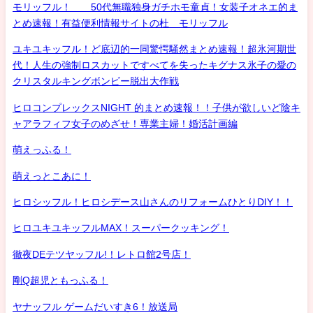
モリッフル！ 50代無職独身ガチホモ童貞！女装子オネエ的ま
とめ速報！有益便利情報サイトの杜 モリッフル
ユキユキッフル！ど底辺的一同驚愕騒然まとめ速報！超氷河期世
代！人生の強制ロスカットですべてを失ったキグナス氷子の愛の
クリスタルキングボンビー脱出大作戦
ヒロコンプレックスNIGHT 的まとめ速報！！子供が欲しいど陰キ
ャアラフィフ女子のめざせ！専業主婦！婚活計画編
萌えっふる！
萌えっとこあに！
ヒロシッフル！ヒロシデース山さんのリフォームひとりDIY！！
ヒロユキユキッフルMAX！スーパークッキング！
徹夜DEテツヤッフル!！レトロ館2号店！
剛Q超児ともっふる！
ヤナッフル ゲームだいすき6！放送局