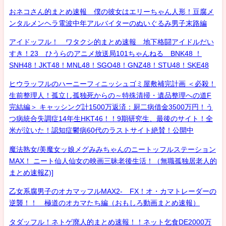
おネコさん的まとめ速報 僕の彼女はエリーちゃん人形！豆腐メ
ンタルメンヘラ電波中年アルバイターのぬいぐるみ男子末路編
アイドッフル！ ワタクシ的まとめ速報 地下格闘アイドルだい
すき！23 ひうらのアニメ放送局101ちゃんねる BNK48 ！
SNH48！JKT48！MNL48！SGO48！GNZ48！STU48！SKE48
ヒウラッフルのハーニーフィニッシュゴミ屋敷補完計画 ＜必殺！
生前整理人！孤立し孤独死からの～特殊清掃・遺品整理への道F
完結編＞ キャッシング計1500万返済：厨二病借金3500万円！う
つ病統合失調症14年生HKT46！！9期研究生、最後のサイト！全
米が泣いた！認知症鬱病60代のラストサイト絶賛！公開中
魔法熟女/美魔女ッ娘メグみみちゃんのニートッフルステーション
MAX！ ニート仙人仙女の映画三昧老後生活！（無職孤独居老人的
まとめ速報Z)]
乙女系腐男子のオカマッフルMAX2- FX！オ・カマトレーダーの
逆襲！！ 極道のオカマたち編（おもしろ動画まとめ速報）
タダッフル！ネトゲ廃人的まとめ速報！！ネット乞食DE2000万