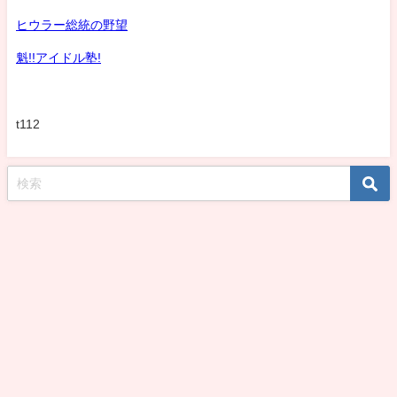
ヒウラー総統の野望
魁!!アイドル塾!
t112