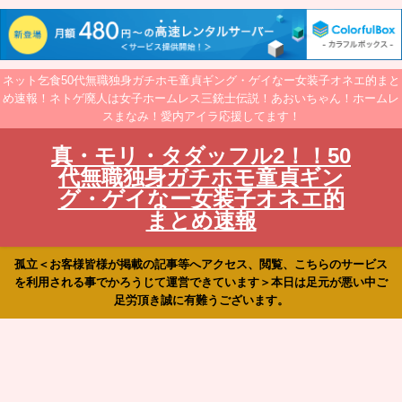
ネット乞食50代無職独身ガチホモ童貞ギング・ゲイなー女装子オネエ的まと
め速報！ネトゲ廃人は女子ホームレス三銃士伝説！あおいちゃん！ホームレ
スまなみ！愛内アイラ応援してます！
真・モリ・タダッフル2！！50
代無職独身ガチホモ童貞ギン
グ・ゲイなー女装子オネエ的
まとめ速報
孤立＜お客様皆様が掲載の記事等へアクセス、閲覧、こちらのサービス
を利用される事でかろうじて運営できています＞本日は足元が悪い中ご
足労頂き誠に有難うございます。