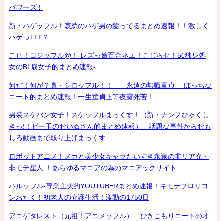
パワーズ！
新・ハゲッフル！哀愁のハゲ男の髪ってるまとめ速報！！激しく
ハゲっTEL？
こじ！コジッフル@！-レズっ娘百合ネエ！こじらせ！50独身処
女のBL腐女子的まとめ速報-
何だ！何が？真・シロッフル！！ 永遠の無職童貞- ぼっちな
ニート的まとめ速報！一生童貞上等夜露死苦！
男装スケバン女子！スケッフルまっくす！（新・ナンノひゃくし
きっ!！ビー玉のおいぬさん的まとめ速報） 話題な事件からおも
しろ動画まで取り上げまっくす
ロボットアニメ！メカと美少女キャラだいすき永遠の非リア充・
非モテ星人 ！あらゆるマニアの為のマニアックサイト
ハルッフル-専業主夫的YOUTUBERまとめ速報！キモデブロリコ
ンおたく！初老人の介護生活！激動の1750日
アニゲタレスト（元祖！アニメッフル） ひきこもりニートのオ