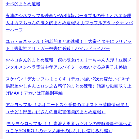
ナベ的まとめ速報
火浦のシネマッフル映画NEWS情報ポータブルの杜！オネエ管理
人オカマちゃんの鬼女的まとめ速報!オカマッフルアタックナンバ
ーハーフ
ユカ・ヨネッフル！初老的まとめ速報！！大帝イタチにラリアッ
ト！害獣神アリ・ガー被害に必殺！パイルドライバー
おネコさん的まとめ速報 僕の彼女はエリーちゃん人形！豆腐メ
ンタルメンヘラ電波中年アルバイターのぬいぐるみ男子末路編
スケバン！デカッフルまっくす（デカい強い2次元嫁だいすき子
供部屋おじさんヒロシ之古惑仔的まとめ速報）話題な動画取り上
げMAX！デカいは正義刑事編
アキヨッフル-！ネオニートスケ番長のエキストラ芸能情報局！
（子ども部屋おばさんの自宅警備員的まとめ速報）
[ヨシヨシロッフル-！！-素浪人勇者カツオンの未解決事件簿へよ
うこそYOUKO！のナンノ洋子のはなしは信じるな編）]