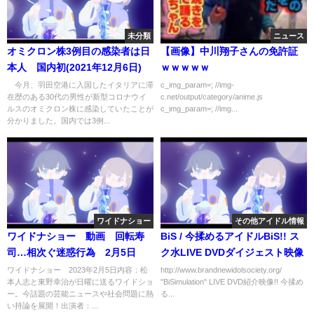
未分類
ニュース
オミクロン株3例目の感染者は日
【画像】中川翔子さんの免許証
本人 国内初(2021年12月6日)
ｗｗｗｗｗ
今月、羽田空港に入国したイタリアに滞
c_img_param=; //img-
在歴のある30代の男性が新型コロナウイ
c.net/output/category/anime.js
ルスのオミクロン株に感染していたことが
c_img_param=; //img...
分かりました。国内では3例...
ワイドナショー
その他アイドル情報
ワイドナショー 動画 回転寿
BiS / 今揉めるアイドルBiS!! ス
司…相次ぐ迷惑行為 2月5日
ク水LIVE DVDダイジェスト映像
ワイドナショー 2023年2月5日内容：松
http://www.brandnewidolsociety.org/
本人志と東野幸治が日曜に送るワイドショ
"BiSimulation" LIVE DVD紹介映像!! 今揉め
ー。今話題の芸能ニュースや社会問題に熱
る...
い持論を展開！出演者：...