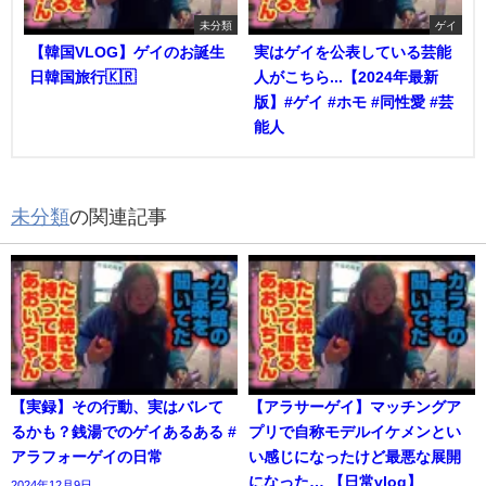
未分類
ゲイ
【韓国VLOG】ゲイのお誕生
実はゲイを公表している芸能
日韓国旅行🇰🇷
人がこちら...【2024年最新
版】#ゲイ #ホモ #同性愛 #芸
能人
未分類
の関連記事
【実録】その行動、実はバレて
【アラサーゲイ】マッチングア
るかも？銭湯でのゲイあるある #
プリで自称モデルイケメンとい
アラフォーゲイの日常
い感じになったけど最悪な展開
になった… 【日常vlog】
2024年12月9日