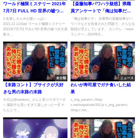
ワールド極限ミステリー 2021年
【斎藤知事パワハラ疑惑】県職
7月7日 FULL HD 世界の嘘つき
員アンケートで「俺は知事だぞ
大成敗ＳＰ『美女弁護牛のとん
と激怒」など5割がパワハラにつ
1:名無しさん＠お腹いっぱい
「俺は知事だぞ」 兵庫県の斎藤知事がパ
2021.12.11(Sat) ワールド極限ミステリー
ワハラなどを告発された問題で、さらなる
でもない正体』
いて回答 「記憶ない」と知事
2021年7月7日 FULL HD 世界の嘘つき大成
疑惑が浮上しています。 カンテレ「news
〈カンテレNEWS〉
敗Ｓ...
ランナー」2024年9...
未分類
ニュース
【末路コント】ブサイクが大好
わいが寿司屋でガチ食いした結
きな男の末路の末路
果
今日は@nanitozo_ さんと初コラボでーす
c_img_param=; //img-
✨ 撮影中も笑いすぎて楽しかったー✌️ ナ
c.net/output/site/202.js c_img_param=;
たんとウ...
//img-c.net...