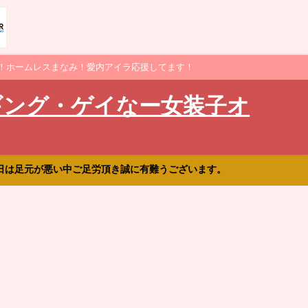
！ホームレスまなみ！愛内アイラ応援してます！
ギング・ゲイなー女装子オ
日は足元が悪い中ご足労頂き誠に有難うございます。