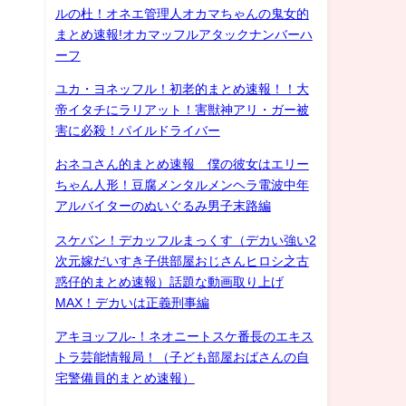
ルの杜！オネエ管理人オカマちゃんの鬼女的
まとめ速報!オカマッフルアタックナンバーハ
ーフ
ユカ・ヨネッフル！初老的まとめ速報！！大
帝イタチにラリアット！害獣神アリ・ガー被
害に必殺！パイルドライバー
おネコさん的まとめ速報 僕の彼女はエリー
ちゃん人形！豆腐メンタルメンヘラ電波中年
アルバイターのぬいぐるみ男子末路編
スケバン！デカッフルまっくす（デカい強い2
次元嫁だいすき子供部屋おじさんヒロシ之古
惑仔的まとめ速報）話題な動画取り上げ
MAX！デカいは正義刑事編
アキヨッフル-！ネオニートスケ番長のエキス
トラ芸能情報局！（子ども部屋おばさんの自
宅警備員的まとめ速報）