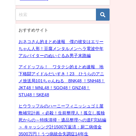
おすすめサイト
おネコさん的まとめ速報 僕の彼女はエリー
ちゃん人形！豆腐メンタルメンヘラ電波中年
アルバイターのぬいぐるみ男子末路編
アイドッフル！ ワタクシ的まとめ速報 地
下格闘アイドルだいすき！23 ひうらのアニ
メ放送局101ちゃんねる BNK48 ！SNH48！
JKT48！MNL48！SGO48！GNZ48！
STU48！SKE48
ヒウラッフルのハーニーフィニッシュゴミ屋
敷補完計画 ＜必殺！生前整理人！孤立し孤独
死からの～特殊清掃・遺品整理への道F完結編
＞ キャッシング計1500万返済：厨二病借金
3500万円！うつ病統合失調症14年生