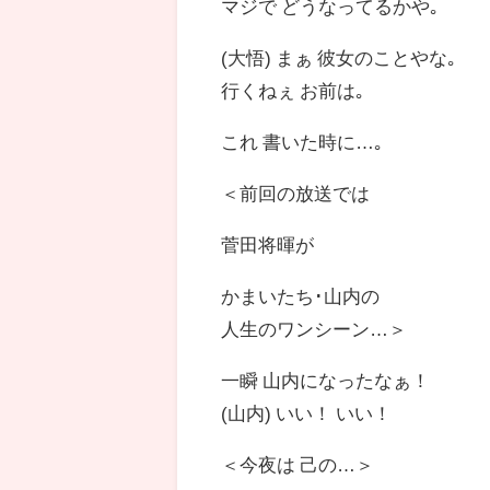
マジで どうなってるかや｡
(大悟) まぁ 彼女のことやな｡
行くねぇ お前は｡
これ 書いた時に…｡
＜前回の放送では
菅田将暉が
かまいたち･山内の
人生のワンシーン…＞
一瞬 山内になったなぁ！
(山内) いい！ いい！
＜今夜は 己の…＞