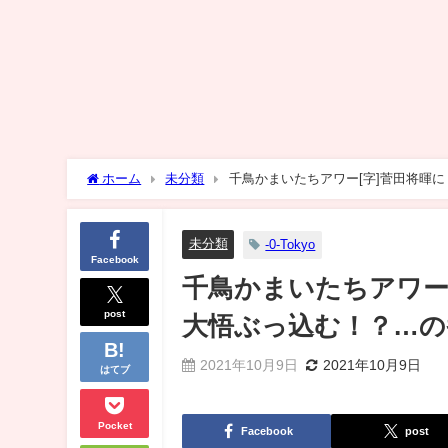
ホーム
未分類
千鳥かまいたちアワー[字]菅田将暉
未分類
-0-Tokyo
Facebook
千鳥かまいたちアワー
post
大悟ぶっ込む！？…の
2021年10月9日
2021年10月9日
はてブ
Pocket
Facebook
post