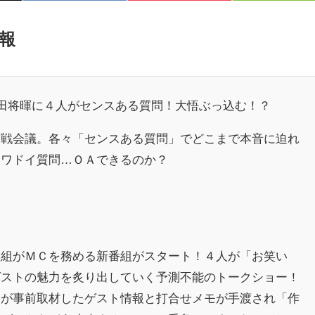
報
菅田将暉に４人がセンスある質問！大悟ぶっ込む！？
作戦会議。各々「センスある質問」でどこまで本音に迫れ
キワドイ質問…ＯＡできるのか？
２組がＭＣを務める新番組がスタート！４人が「お笑い
ゲストの魅力を炙り出していく予測不能のトークショー！
フが事前取材したゲスト情報と打合せメモが手渡され「作