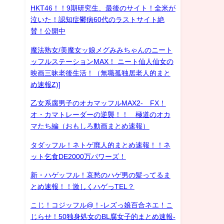
HKT46！！9期研究生、最後のサイト！全米が
泣いた！認知症鬱病60代のラストサイト絶
賛！公開中
魔法熟女/美魔女ッ娘メグみみちゃんのニート
ッフルステーションMAX！ ニート仙人仙女の
映画三昧老後生活！（無職孤独居老人的まと
め速報Z)]
乙女系腐男子のオカマッフルMAX2- FX！
オ・カマトレーダーの逆襲！！ 極道のオカ
マたち編（おもしろ動画まとめ速報）
タダッフル！ネトゲ廃人的まとめ速報！！ネ
ット乞食DE2000万パワーズ！
新・ハゲッフル！哀愁のハゲ男の髪ってるま
とめ速報！！激しくハゲっTEL？
こじ！コジッフル@！-レズっ娘百合ネエ！こ
じらせ！50独身処女のBL腐女子的まとめ速報-