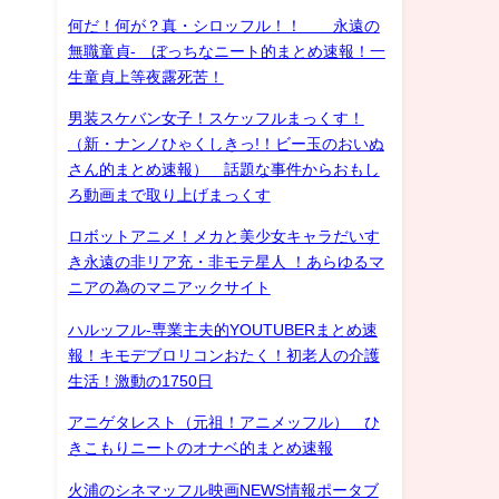
何だ！何が？真・シロッフル！！ 永遠の
無職童貞- ぼっちなニート的まとめ速報！一
生童貞上等夜露死苦！
男装スケバン女子！スケッフルまっくす！
（新・ナンノひゃくしきっ!！ビー玉のおいぬ
さん的まとめ速報） 話題な事件からおもし
ろ動画まで取り上げまっくす
ロボットアニメ！メカと美少女キャラだいす
き永遠の非リア充・非モテ星人 ！あらゆるマ
ニアの為のマニアックサイト
ハルッフル-専業主夫的YOUTUBERまとめ速
報！キモデブロリコンおたく！初老人の介護
生活！激動の1750日
アニゲタレスト（元祖！アニメッフル） ひ
きこもりニートのオナベ的まとめ速報
火浦のシネマッフル映画NEWS情報ポータブ