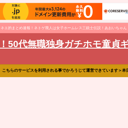
オネエ的まとめ速報！ネトゲ廃人は女子ホームレス三銃士伝説！あおいちゃん
！50代無職独身ガチホモ童貞
、こちらのサービスを利用される事でかろうじて運営できています＞本