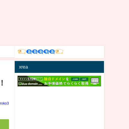
xrea
！
iroko3