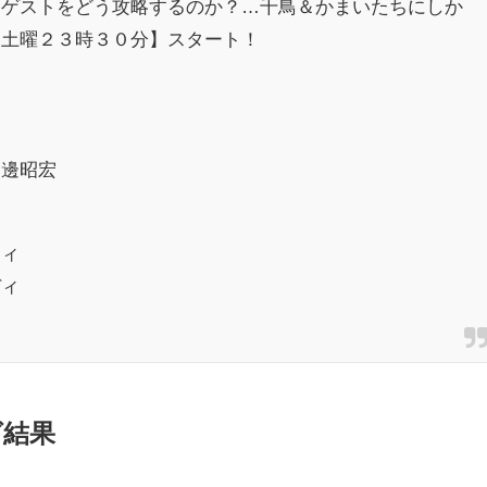
はゲストをどう攻略するのか？…千鳥＆かまいたちにしか
【土曜２３時３０分】スタート！
剛
川邊昭宏
ティ
ディ
グ結果