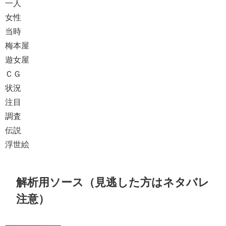
一人
女性
当時
梅本屋
遊女屋
ＣＧ
状況
注目
調査
伝説
浮世絵
解析用ソース（見逃した方はネタバレ
注意）