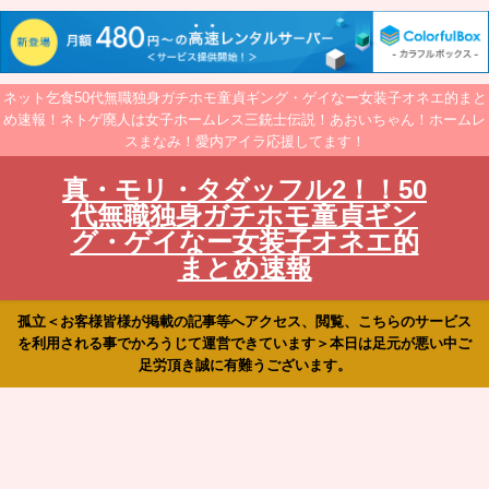
ネット乞食50代無職独身ガチホモ童貞ギング・ゲイなー女装子オネエ的まと
め速報！ネトゲ廃人は女子ホームレス三銃士伝説！あおいちゃん！ホームレ
スまなみ！愛内アイラ応援してます！
真・モリ・タダッフル2！！50
代無職独身ガチホモ童貞ギン
グ・ゲイなー女装子オネエ的
まとめ速報
孤立＜お客様皆様が掲載の記事等へアクセス、閲覧、こちらのサービス
を利用される事でかろうじて運営できています＞本日は足元が悪い中ご
足労頂き誠に有難うございます。