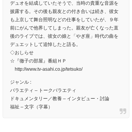
デュオを結成していたそうで、当時の貴重な音源を
披露する。その後も親友との付き合いは続き、彼女
も上京して舞台照明などの仕事をしていたが、９年
前にがんで他界してしまった。親友が亡くなった直
後のライブでは、彼女の娘と「やぎ座」時代の曲を
デュエットして追悼したと語る。
◇おしらせ
☆『徹子の部屋』番組ＨＰ
http://www.tv-asahi.co.jp/tetsuko/
ジャンル :
バラエティ – トークバラエティ
ドキュメンタリー／教養 – インタビュー・討論
福祉 – 文字（字幕）