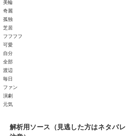
美輪
奇麗
孤独
芝居
フフフフ
可愛
自分
全部
渡辺
毎日
ファン
演劇
元気
解析用ソース（見逃した方はネタバレ