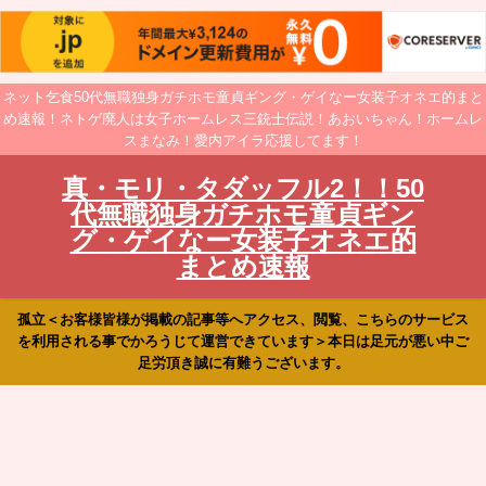
ネット乞食50代無職独身ガチホモ童貞ギング・ゲイなー女装子オネエ的まと
め速報！ネトゲ廃人は女子ホームレス三銃士伝説！あおいちゃん！ホームレ
スまなみ！愛内アイラ応援してます！
真・モリ・タダッフル2！！50
代無職独身ガチホモ童貞ギン
グ・ゲイなー女装子オネエ的
まとめ速報
孤立＜お客様皆様が掲載の記事等へアクセス、閲覧、こちらのサービス
を利用される事でかろうじて運営できています＞本日は足元が悪い中ご
足労頂き誠に有難うございます。