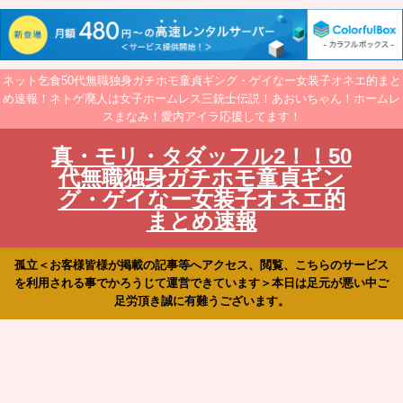
ネット乞食50代無職独身ガチホモ童貞ギング・ゲイなー女装子オネエ的まと
め速報！ネトゲ廃人は女子ホームレス三銃士伝説！あおいちゃん！ホームレ
スまなみ！愛内アイラ応援してます！
真・モリ・タダッフル2！！50
代無職独身ガチホモ童貞ギン
グ・ゲイなー女装子オネエ的
まとめ速報
孤立＜お客様皆様が掲載の記事等へアクセス、閲覧、こちらのサービス
を利用される事でかろうじて運営できています＞本日は足元が悪い中ご
足労頂き誠に有難うございます。