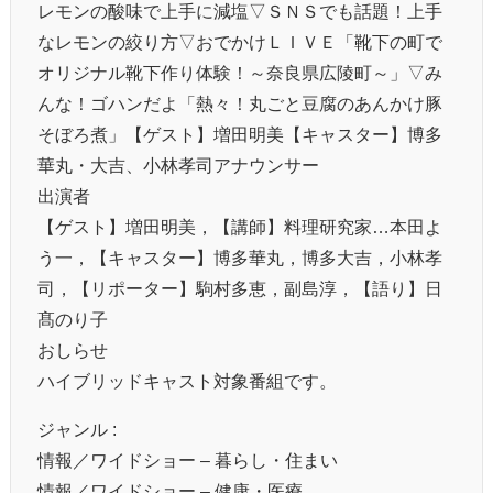
レモンの酸味で上手に減塩▽ＳＮＳでも話題！上手
なレモンの絞り方▽おでかけＬＩＶＥ「靴下の町で
オリジナル靴下作り体験！～奈良県広陵町～」▽み
んな！ゴハンだよ「熱々！丸ごと豆腐のあんかけ豚
そぼろ煮」【ゲスト】増田明美【キャスター】博多
華丸・大吉、小林孝司アナウンサー
出演者
【ゲスト】増田明美，【講師】料理研究家…本田よ
う一，【キャスター】博多華丸，博多大吉，小林孝
司，【リポーター】駒村多恵，副島淳，【語り】日
髙のり子
おしらせ
ハイブリッドキャスト対象番組です。
ジャンル :
情報／ワイドショー – 暮らし・住まい
情報／ワイドショー – 健康・医療