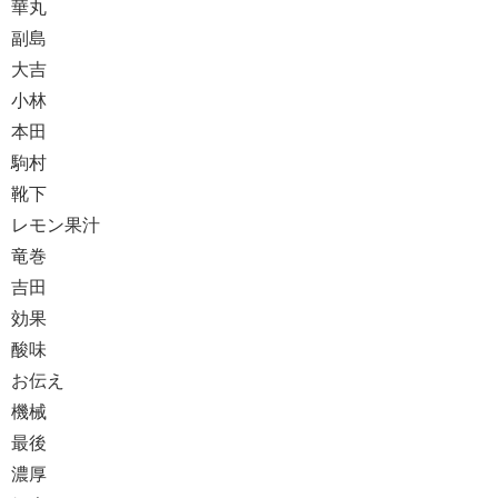
華丸
副島
大吉
小林
本田
駒村
靴下
レモン果汁
竜巻
吉田
効果
酸味
お伝え
機械
最後
濃厚