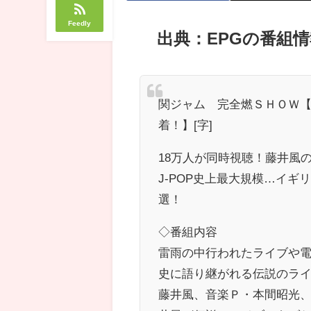
Feedly
出典：EPGの番組情
関ジャム 完全燃ＳＨＯＷ【
着！】[字]
18万人が同時視聴！藤井風
J-POP史上最大規模…イ
選！
◇番組内容
雷雨の中行われたライブや
史に語り継がれる伝説のライ
藤井風、音楽Ｐ・本間昭光、DJ