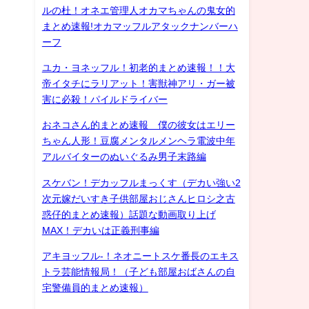
ルの杜！オネエ管理人オカマちゃんの鬼女的
まとめ速報!オカマッフルアタックナンバーハ
ーフ
ユカ・ヨネッフル！初老的まとめ速報！！大
帝イタチにラリアット！害獣神アリ・ガー被
害に必殺！パイルドライバー
おネコさん的まとめ速報 僕の彼女はエリー
ちゃん人形！豆腐メンタルメンヘラ電波中年
アルバイターのぬいぐるみ男子末路編
スケバン！デカッフルまっくす（デカい強い2
次元嫁だいすき子供部屋おじさんヒロシ之古
惑仔的まとめ速報）話題な動画取り上げ
MAX！デカいは正義刑事編
アキヨッフル-！ネオニートスケ番長のエキス
トラ芸能情報局！（子ども部屋おばさんの自
宅警備員的まとめ速報）