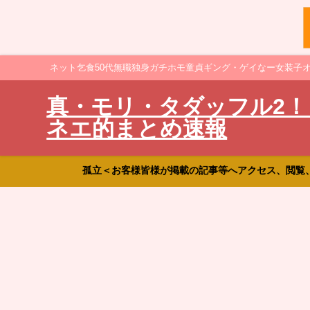
ネット乞食50代無職独身ガチホモ童貞ギング・ゲイなー女装子
真・モリ・タダッフル2！
ネエ的まとめ速報
孤立＜お客様皆様が掲載の記事等へアクセス、閲覧