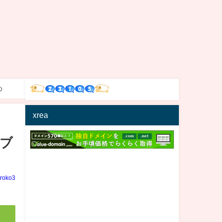
め
xrea
イブ
iroko3