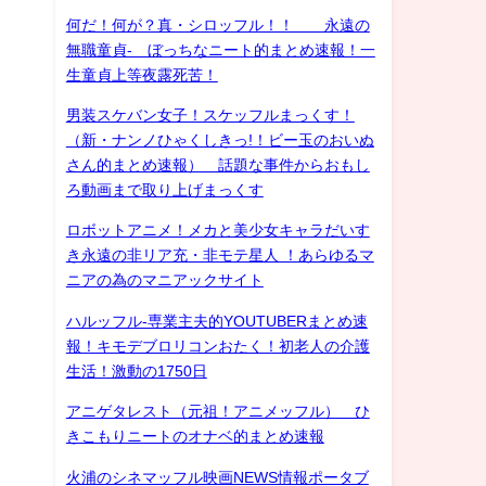
何だ！何が？真・シロッフル！！ 永遠の
無職童貞- ぼっちなニート的まとめ速報！一
生童貞上等夜露死苦！
男装スケバン女子！スケッフルまっくす！
（新・ナンノひゃくしきっ!！ビー玉のおいぬ
さん的まとめ速報） 話題な事件からおもし
ろ動画まで取り上げまっくす
ロボットアニメ！メカと美少女キャラだいす
き永遠の非リア充・非モテ星人 ！あらゆるマ
ニアの為のマニアックサイト
ハルッフル-専業主夫的YOUTUBERまとめ速
報！キモデブロリコンおたく！初老人の介護
生活！激動の1750日
アニゲタレスト（元祖！アニメッフル） ひ
きこもりニートのオナベ的まとめ速報
火浦のシネマッフル映画NEWS情報ポータブ