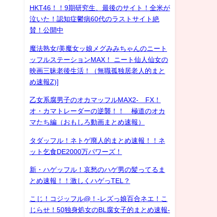
HKT46！！9期研究生、最後のサイト！全米が
泣いた！認知症鬱病60代のラストサイト絶
賛！公開中
魔法熟女/美魔女ッ娘メグみみちゃんのニート
ッフルステーションMAX！ ニート仙人仙女の
映画三昧老後生活！（無職孤独居老人的まと
め速報Z)]
乙女系腐男子のオカマッフルMAX2- FX！
オ・カマトレーダーの逆襲！！ 極道のオカ
マたち編（おもしろ動画まとめ速報）
タダッフル！ネトゲ廃人的まとめ速報！！ネ
ット乞食DE2000万パワーズ！
新・ハゲッフル！哀愁のハゲ男の髪ってるま
とめ速報！！激しくハゲっTEL？
こじ！コジッフル@！-レズっ娘百合ネエ！こ
じらせ！50独身処女のBL腐女子的まとめ速報-