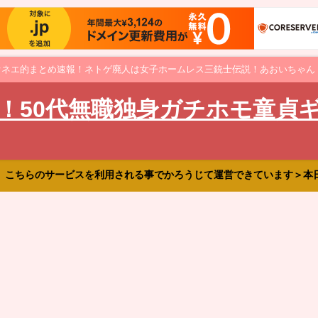
オネエ的まとめ速報！ネトゲ廃人は女子ホームレス三銃士伝説！あおいちゃん
！50代無職独身ガチホモ童貞
、こちらのサービスを利用される事でかろうじて運営できています＞本