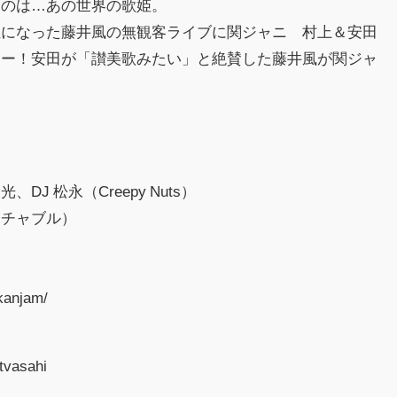
たのは…あの世界の歌姫。
位になった藤井風の無観客ライブに関ジャニ∞村上＆安田
ュー！安田が「讃美歌みたい」と絶賛した藤井風が関ジャ
J 松永（Creepy Nuts）
ッチャブル）
kanjam/
tvasahi