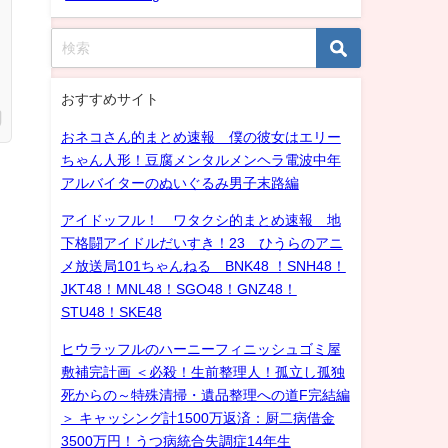
おすすめサイト
おネコさん的まとめ速報 僕の彼女はエリー
ちゃん人形！豆腐メンタルメンヘラ電波中年
アルバイターのぬいぐるみ男子末路編
アイドッフル！ ワタクシ的まとめ速報 地
下格闘アイドルだいすき！23 ひうらのアニ
メ放送局101ちゃんねる BNK48 ！SNH48！
JKT48！MNL48！SGO48！GNZ48！
STU48！SKE48
ヒウラッフルのハーニーフィニッシュゴミ屋
敷補完計画 ＜必殺！生前整理人！孤立し孤独
死からの～特殊清掃・遺品整理への道F完結編
＞ キャッシング計1500万返済：厨二病借金
3500万円！うつ病統合失調症14年生