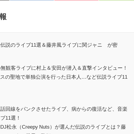
報
伝説のライブ11選＆藤井風ライブに関ジャニ∞が密
の無観客ライブに村上＆安田が潜入＆直撃インタビュー！
ギリスの聖地で単独公演を行った日本人…など伝説ライブ11
電話回線をパンクさせたライブ、病からの復活など、音楽
ブ11選！
松永（Creepy Nuts）が選んだ伝説のライブとは？藤