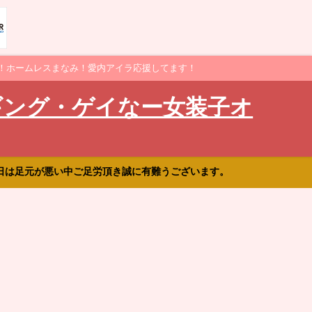
！ホームレスまなみ！愛内アイラ応援してます！
ギング・ゲイなー女装子オ
日は足元が悪い中ご足労頂き誠に有難うございます。