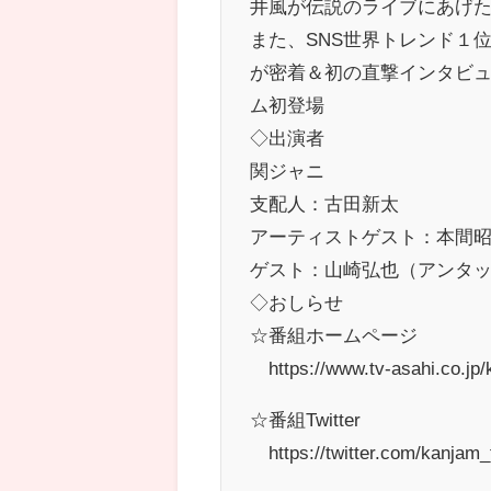
井風が伝説のライブにあげ
また、SNS世界トレンド１
が密着＆初の直撃インタビ
ム初登場
◇出演者
関ジャニ∞
支配人：古田新太
アーティストゲスト：本間昭光、D
ゲスト：山崎弘也（アンタ
◇おしらせ
☆番組ホームページ
https://www.tv-asahi.co.jp/
☆番組Twitter
https://twitter.com/kanjam_