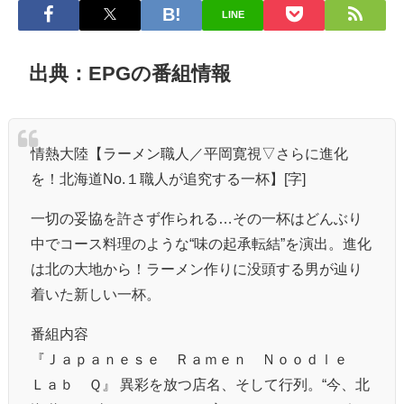
LINE
出典：EPGの番組情報
情熱大陸【ラーメン職人／平岡寛視▽さらに進化
を！北海道No.１職人が追究する一杯】[字]
一切の妥協を許さず作られる…その一杯はどんぶり
中でコース料理のような“味の起承転結”を演出。進化
は北の大地から！ラーメン作りに没頭する男が辿り
着いた新しい一杯。
番組内容
『Ｊａｐａｎｅｓｅ Ｒａｍｅｎ Ｎｏｏｄｌｅ
Ｌａｂ Ｑ』 異彩を放つ店名、そして行列。“今、北