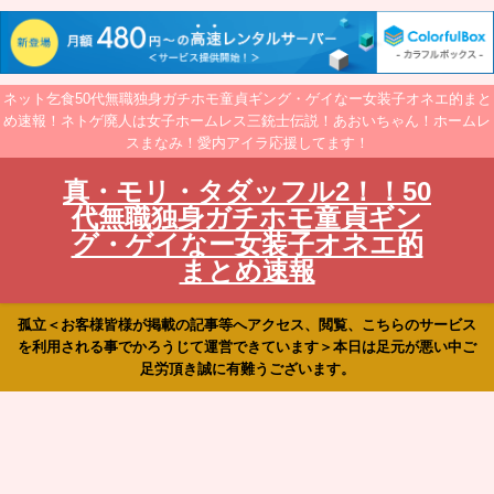
ネット乞食50代無職独身ガチホモ童貞ギング・ゲイなー女装子オネエ的まと
め速報！ネトゲ廃人は女子ホームレス三銃士伝説！あおいちゃん！ホームレ
スまなみ！愛内アイラ応援してます！
真・モリ・タダッフル2！！50
代無職独身ガチホモ童貞ギン
グ・ゲイなー女装子オネエ的
まとめ速報
孤立＜お客様皆様が掲載の記事等へアクセス、閲覧、こちらのサービス
を利用される事でかろうじて運営できています＞本日は足元が悪い中ご
足労頂き誠に有難うございます。