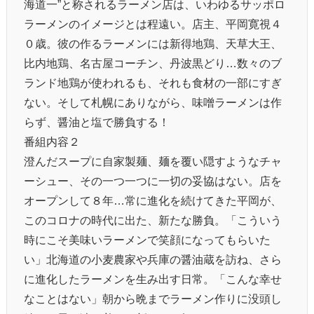
海道一”と称されるラーメン店は、いわゆるサッポロ
ラーメンのイメージとは程遠い。店主、平岡寛視４
０歳。彼の作るラーメンには新得地鶏、天草大王、
比内地鶏、名古屋コーチン、丹波黒どり…数々のブ
ランド地鶏が使われるも、それも食材の一部にすぎ
ない。そして札幌にありながら、味噌ラーメンは作
らず、醤油と塩で勝負する！
番組内容２
澄んだスープに自家製麺、麺を覆い隠すようなチャ
ーシュー、その一つ一つに一切の妥協はない。店を
オープンして８年…常に進化を続けてきた平岡が、
このコロナの時代に出た、新たな勝負。「こういう
時にこそ美味いラーメンで笑顔になってもらいた
い」北海道の小麦農家や兵庫の醤油蔵を訪ね、さら
に進化したラーメンを生み出す日常。「こんな幸せ
なことはない」朝から晩までラーメン作りに没頭し