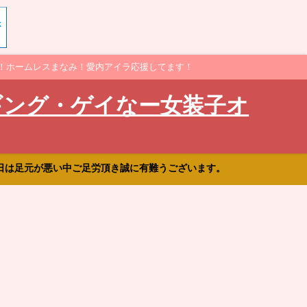
！ホームレスまなみ！愛内アイラ応援してます！
ギング・ゲイなー女装子オ
日は足元が悪い中ご足労頂き誠に有難うございます。