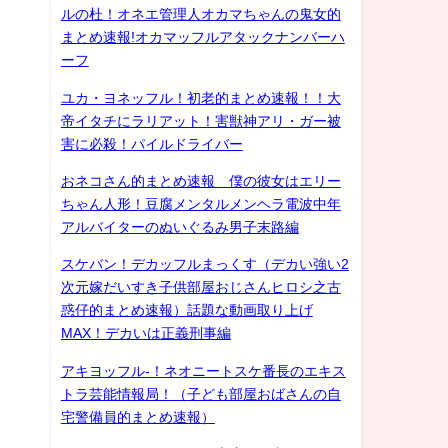
ルの杜！オネエ管理人オカマちゃんの鬼女的
まとめ速報!オカマッフルアタックナンバーハ
ーフ
ユカ・ヨネッフル！初老的まとめ速報！！大
帝イタチにラリアット！害獣神アリ・ガー被
害に必殺！パイルドライバー
おネコさん的まとめ速報 僕の彼女はエリー
ちゃん人形！豆腐メンタルメンヘラ電波中年
アルバイターのぬいぐるみ男子末路編
スケバン！デカッフルまっくす（デカい強い2
次元嫁だいすき子供部屋おじさんヒロシ之古
惑仔的まとめ速報）話題な動画取り上げ
MAX！デカいは正義刑事編
アキヨッフル-！ネオニートスケ番長のエキス
トラ芸能情報局！（子ども部屋おばさんの自
宅警備員的まとめ速報）