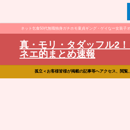
ネット乞食50代無職独身ガチホモ童貞ギング・ゲイなー女装子
真・モリ・タダッフル2！
ネエ的まとめ速報
孤立＜お客様皆様が掲載の記事等へアクセス、閲覧