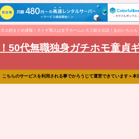
オネエ的まとめ速報！ネトゲ廃人は女子ホームレス三銃士伝説！あおいちゃん
！50代無職独身ガチホモ童貞
、こちらのサービスを利用される事でかろうじて運営できています＞本