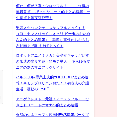
何だ！何が？真・シロッフル！！ 永遠の
無職童貞- ぼっちなニート的まとめ速報！一
生童貞上等夜露死苦！
男装スケバン女子！スケッフルまっくす！
（新・ナンノひゃくしきっ!！ビー玉のおいぬ
さん的まとめ速報） 話題な事件からおもし
ろ動画まで取り上げまっくす
ロボットアニメ！メカと美少女キャラだいす
き永遠の非リア充・非モテ星人 ！あらゆるマ
ニアの為のマニアックサイト
ハルッフル-専業主夫的YOUTUBERまとめ速
報！キモデブロリコンおたく！初老人の介護
生活！激動の1750日
アニゲタレスト（元祖！アニメッフル） ひ
きこもりニートのオナベ的まとめ速報
火浦のシネマッフル映画NEWS情報ポータブ