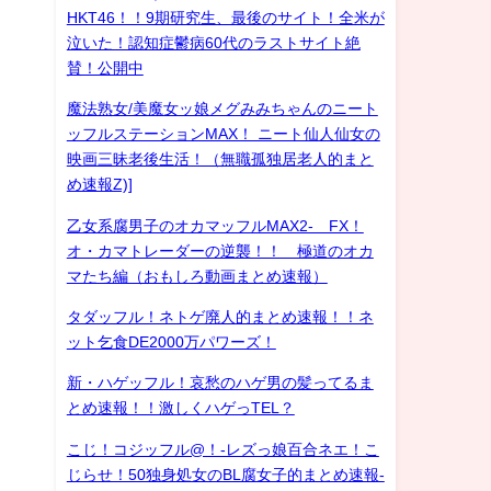
HKT46！！9期研究生、最後のサイト！全米が
泣いた！認知症鬱病60代のラストサイト絶
賛！公開中
魔法熟女/美魔女ッ娘メグみみちゃんのニート
ッフルステーションMAX！ ニート仙人仙女の
映画三昧老後生活！（無職孤独居老人的まと
め速報Z)]
乙女系腐男子のオカマッフルMAX2- FX！
オ・カマトレーダーの逆襲！！ 極道のオカ
マたち編（おもしろ動画まとめ速報）
タダッフル！ネトゲ廃人的まとめ速報！！ネ
ット乞食DE2000万パワーズ！
新・ハゲッフル！哀愁のハゲ男の髪ってるま
とめ速報！！激しくハゲっTEL？
こじ！コジッフル@！-レズっ娘百合ネエ！こ
じらせ！50独身処女のBL腐女子的まとめ速報-