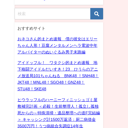
おすすめサイト
おネコさん的まとめ速報 僕の彼女はエリー
ちゃん人形！豆腐メンタルメンヘラ電波中年
アルバイターのぬいぐるみ男子末路編
アイドッフル！ ワタクシ的まとめ速報 地
下格闘アイドルだいすき！23 ひうらのアニ
メ放送局101ちゃんねる BNK48 ！SNH48！
JKT48！MNL48！SGO48！GNZ48！
STU48！SKE48
ヒウラッフルのハーニーフィニッシュゴミ屋
敷補完計画 ＜必殺！生前整理人！孤立し孤独
死からの～特殊清掃・遺品整理への道F完結編
＞ キャッシング計1500万返済：厨二病借金
3500万円！うつ病統合失調症14年生