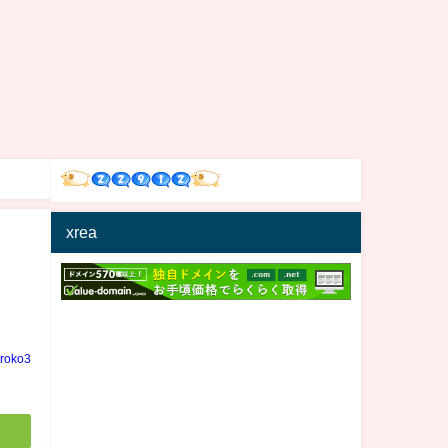
xrea
iroko3