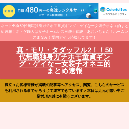
ネット乞食50代無職独身ガチホモ童貞ギング・ゲイなー女装子オネエ的まと
め速報！ネトゲ廃人は女子ホームレス三銃士伝説！あおいちゃん！ホームレ
スまなみ！愛内アイラ応援してます！
真・モリ・タダッフル2！！50
代無職独身ガチホモ童貞ギン
グ・ゲイなー女装子オネエ的
まとめ速報
孤立＜お客様皆様が掲載の記事等へアクセス、閲覧、こちらのサービス
を利用される事でかろうじて運営できています＞本日は足元が悪い中ご
足労頂き誠に有難うございます。