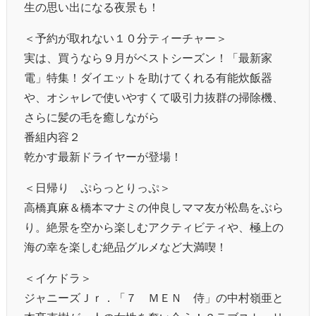
生の思い出になる夜景も！
＜予約が取れない１０分ティーチャー＞
実は、買うなら９月がベストシーズン！「最新家
電」特集！ダイエットを助けてくれる有能炊飯器
や、オシャレで使いやすくて吸引力抜群の掃除機、
さらに髪の毛を癒しながら
番組内容２
乾かす最新ドライヤーが登場！
＜日帰り ぷらっとりっぷ＞
高橋真麻＆橋本マナミの仲良しママ友が松島をぶら
り。絶景を空から楽しむアクティビティや、極上の
海の幸を楽しむ絶品グルメなど大満喫！
＜イケドラ＞
ジャニーズＪｒ．「７ ＭＥＮ 侍」の中村嶺亜と