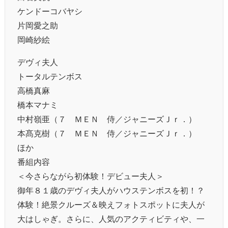
ケンドーコバヤシ
片岡愛之助
岡崎紗絵
デヴィ夫人
トータルテンボス
高橋真麻
橋本マナミ
中村嶺亜（７ ＭＥＮ 侍／ジャニーズＪｒ．）
本髙克樹（７ ＭＥＮ 侍／ジャニーズＪｒ．）
ほか
番組内容
＜今さらながら初体験！デビュー夫人＞
御年８１歳のデヴィ夫人がハウステンボスを初！？
体験！絶景クルーズ＆映えフォトスポットに夫人が
大はしゃぎ。さらに、人気のアクティビティや、一