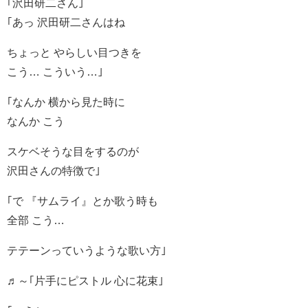
｢沢田研二さん｣
｢あっ 沢田研二さんはね
ちょっと やらしい目つきを
こう… こういう…｣
｢なんか 横から見た時に
なんか こう
スケベそうな目をするのが
沢田さんの特徴で｣
｢で 『サムライ』とか歌う時も
全部 こう…
テテーンっていうような歌い方｣
♬～｢片手にピストル 心に花束｣