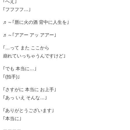
｢へえ｣
｢フフフフ…｣
♬～｢唇に火の酒 背中に人生を｣
♬～｢アアー アッ アアー｣
｢…って また ここから
崩れていっちゃうんですけど｣
｢でも 本当に…｣
｢(拍手)｣
｢さすがに 本当に お上手｣
｢あっ いえ そんな…｣
｢ありがとうございます｣
｢本当に｣