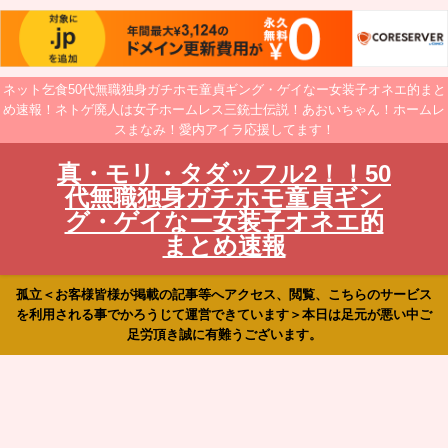
ネット乞食50代無職独身ガチホモ童貞ギング・ゲイなー女装子オネエ的まと
め速報！ネトゲ廃人は女子ホームレス三銃士伝説！あおいちゃん！ホームレ
スまなみ！愛内アイラ応援してます！
真・モリ・タダッフル2！！50
代無職独身ガチホモ童貞ギン
グ・ゲイなー女装子オネエ的
まとめ速報
孤立＜お客様皆様が掲載の記事等へアクセス、閲覧、こちらのサービス
を利用される事でかろうじて運営できています＞本日は足元が悪い中ご
足労頂き誠に有難うございます。