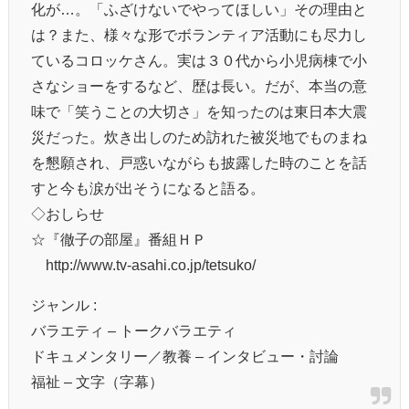
化が…。「ふざけないでやってほしい」その理由と
は？また、様々な形でボランティア活動にも尽力し
ているコロッケさん。実は３０代から小児病棟で小
さなショーをするなど、歴は長い。だが、本当の意
味で「笑うことの大切さ」を知ったのは東日本大震
災だった。炊き出しのため訪れた被災地でものまね
を懇願され、戸惑いながらも披露した時のことを話
すと今も涙が出そうになると語る。
◇おしらせ
☆『徹子の部屋』番組ＨＰ
http://www.tv-asahi.co.jp/tetsuko/
ジャンル :
バラエティ – トークバラエティ
ドキュメンタリー／教養 – インタビュー・討論
福祉 – 文字（字幕）