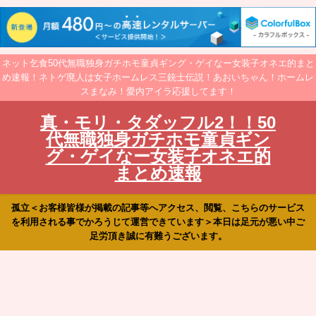
ネット乞食50代無職独身ガチホモ童貞ギング・ゲイなー女装子オネエ的まと
め速報！ネトゲ廃人は女子ホームレス三銃士伝説！あおいちゃん！ホームレ
スまなみ！愛内アイラ応援してます！
真・モリ・タダッフル2！！50
代無職独身ガチホモ童貞ギン
グ・ゲイなー女装子オネエ的
まとめ速報
孤立＜お客様皆様が掲載の記事等へアクセス、閲覧、こちらのサービス
を利用される事でかろうじて運営できています＞本日は足元が悪い中ご
足労頂き誠に有難うございます。