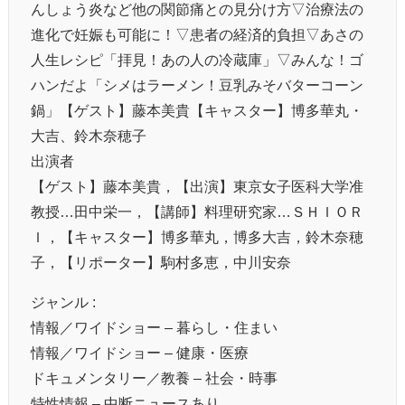
んしょう炎など他の関節痛との見分け方▽治療法の
進化で妊娠も可能に！▽患者の経済的負担▽あさの
人生レシピ「拝見！あの人の冷蔵庫」▽みんな！ゴ
ハンだよ「シメはラーメン！豆乳みそバターコーン
鍋」【ゲスト】藤本美貴【キャスター】博多華丸・
大吉、鈴木奈穂子
出演者
【ゲスト】藤本美貴，【出演】東京女子医科大学准
教授…田中栄一，【講師】料理研究家…ＳＨＩＯＲ
Ｉ，【キャスター】博多華丸，博多大吉，鈴木奈穂
子，【リポーター】駒村多恵，中川安奈
ジャンル :
情報／ワイドショー – 暮らし・住まい
情報／ワイドショー – 健康・医療
ドキュメンタリー／教養 – 社会・時事
特性情報 – 中断ニュースあり