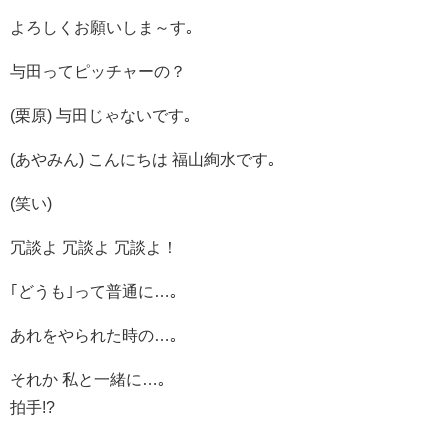
よろしくお願いしま～す｡
与田ってピッチャーの？
(栗原) 与田じゃないです｡
(あやみん) こんにちは 福山絢水です｡
(笑い)
冗談よ 冗談よ 冗談よ！
｢どうも｣って普通に…｡
あれをやられた時の…｡
それか 私と一緒に…｡
拍手!?