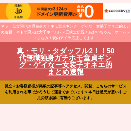
ネット乞食50代無職独身ガチホモ童貞ギング・ゲイなー女装子オネエ的まと
め速報！ネトゲ廃人は女子ホームレス三銃士伝説！あおいちゃん！ホームレ
スまなみ！愛内アイラ応援してます！
真・モリ・タダッフル2！！50
代無職独身ガチホモ童貞ギン
グ・ゲイなー女装子オネエ的
まとめ速報
孤立＜お客様皆様が掲載の記事等へアクセス、閲覧、こちらのサービス
を利用される事でかろうじて運営できています＞本日は足元が悪い中ご
足労頂き誠に有難うございます。