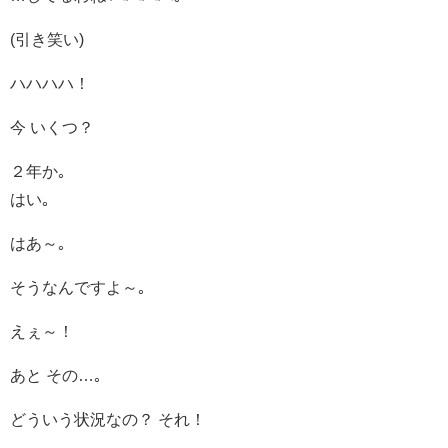
(引き笑い)
ハハハハ！
今 いくつ？
２年か｡
はい｡
はあ～｡
そうなんですよ～｡
えぇ～！
あと その…｡
どういう状況なの？ それ！