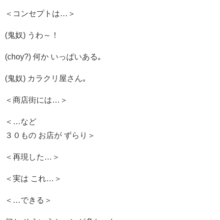
＜コンセプトは…＞
(鬼奴) うわ～！
(choy?) 何か いっぱいある｡
(鬼奴) カラクリ屋さん｡
＜商店街には…＞
＜…など
３０もの お店が ずらり＞
＜再現した…＞
＜実は これ…＞
＜…できる＞