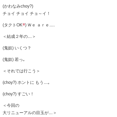
(かわなみchoy?)
チョイ チョイ チョ～イ！
(タクトOK
) Ｗｅ ａｒｅ….
＜結成２年の…＞
(鬼奴) いくつ？
(鬼奴) 若っ｡
＜それでは行こう＞
(choy?) ホントに もう…｡
(choy?) すごい！
＜今回の
大リニューアルの目玉が…＞