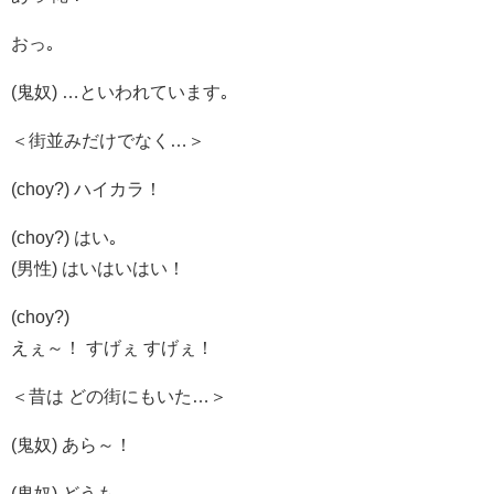
おっ｡
(鬼奴) …といわれています｡
＜街並みだけでなく…＞
(choy?) ハイカラ！
(choy?) はい｡
(男性) はいはいはい！
(choy?)
えぇ～！ すげぇ すげぇ！
＜昔は どの街にもいた…＞
(鬼奴) あら～！
(鬼奴) どうも｡