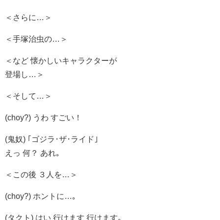
＜さらに…＞
＜手塚治虫の…＞
＜など 懐かしいキャラクターが
登場し…＞
＜そして…＞
(choy?) うわ すごい！
(鬼奴) ｢ゴジラ･ザ･ライド｣
えっ 何？ あれ｡
＜この後 ３人を…＞
(choy?) ホントに…｡
(タクト) はい 行けます 行けます｡