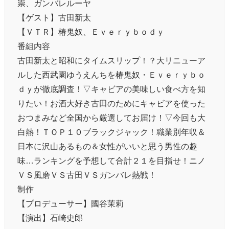
崇、ガンバレルーヤ
【ゲスト】古田新太
【ＶＴＲ】椿鬼奴、Ｅｖｅｒｙｂｏｄｙ
番組内容
古田新太と昭和にタイムスリップ！？大リニューア
ルした西武園ゆうえんちを椿鬼奴・Ｅｖｅｒｙｂｏ
ｄｙが徹底調査！▽キャビアの美味しい食べ方を知
りたい！お酒大好き古田のためにキャビアを使った
おつまみなど全国から厳選してお届け！▽今回も大
白熱！ＴＯＰ１０ブラックジャック！職業別年収＆
日本に沢山あるもの＆女性がいいと思う男性の趣
味…ランキングを予想して合計２１を目指せ！ニノ
ＶＳ風磨ＶＳ古田ＶＳガンバレ熱戦！
制作
【プロデューサー】國谷茉莉
【演出】石崎史郎