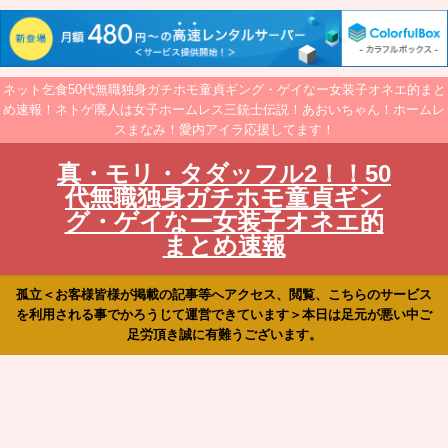
ネット乞食50代無職独身ガチホモ童貞ギング・ゲイなー女装子オネエ的まと
め速報！ネトゲ廃人は女子ホームレス三銃士伝説！あおいちゃん！ホームレ
スまなみ！愛内アイラ応援してます！
真・モリ・タダッフル2！！50
代無職独身ガチホモ童貞ギン
グ・ゲイなー女装子オネエ的
まとめ速報
孤立＜お客様皆様が掲載の記事等へアクセス、閲覧、こちらのサービス
を利用される事でかろうじて運営できています＞本日は足元が悪い中ご
足労頂き誠に有難うございます。