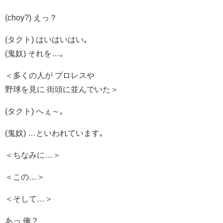
(choy?) えっ？
(タクト) はいはいはい｡
(鬼奴) それを…｡
＜多くの人が プロレスや
野球を見に 街頭に並んでいた＞
(タクト) へぇ～｡
(鬼奴) …といわれています｡
＜ちなみに…＞
＜この…＞
＜そして…＞
あっ 俺？