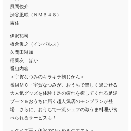
風間俊介
渋谷凪咲（ＮＭＢ４８）
吉住
伊沢拓司
板倉俊之（インパルス）
久間田琳加
稲葉友 ほか
番組内容
＜宇賀なつみのキラキラ朝じかん＞
番組ＭＣ・宇賀なつみが、おうちで楽しく過ごせる
大人気グッズを体験！足の疲れを癒してくれる足湯
ブーツ＆おうちに届く超人気店のモンブランが登
場！さらに、おうちで一流シェフの激うま料理が食
べられるサービスも！
＜クイズ王・伊沢のひらめきクエスト＞