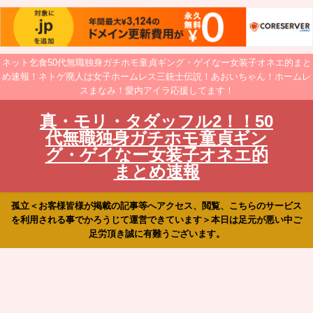
ネット乞食50代無職独身ガチホモ童貞ギング・ゲイなー女装子オネエ的まと
め速報！ネトゲ廃人は女子ホームレス三銃士伝説！あおいちゃん！ホームレ
スまなみ！愛内アイラ応援してます！
真・モリ・タダッフル2！！50
代無職独身ガチホモ童貞ギン
グ・ゲイなー女装子オネエ的
まとめ速報
孤立＜お客様皆様が掲載の記事等へアクセス、閲覧、こちらのサービス
を利用される事でかろうじて運営できています＞本日は足元が悪い中ご
足労頂き誠に有難うございます。