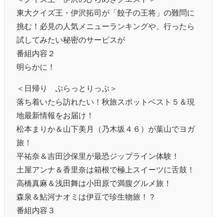
東大クイズ王・伊沢拓司が「餃子の王将」の難問に
挑む！必見の人気メニューランキングや、行ったら
試してみたい秘密のサービスが
番組内容２
明らかに！
＜日帰り ぷらっとりっぷ＞
落ち着いたら訪れたい！秋旅スポットベスト５＆現
地最新情報をお届け！
松本まりか＆山下美月（乃木坂４６）が葉山でヨガ
旅！
平祐奈＆吉田沙保里が最恐ジップライン体験！
土屋アンナ＆香里奈は箱根で極上スイーツに舌鼓！
高橋真麻＆浅田舞は小田原で満腹グルメ旅！
森泉＆鮎河ナオミは伊豆で珍生物旅！？
番組内容３