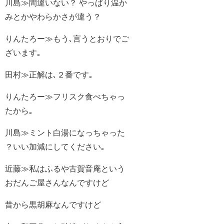
川島≫間違いない？ やっぱり温か
みとかやわらかさが違う？
りんたろー≫もう､言うとおりでご
ざいます｡
田村≫正解は､２番です｡
りんたろー≫フリスク食べちゃっ
たから｡
川島≫ミント白湯になっちゃった
？いい加減にしてください｡
近藤≫私はふるや古賀音庵という
おだんご屋さんなんですけど
昔から黒胡麻なんですけど