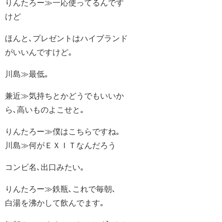
りんたろー≫一応使ってるんです
けど
ほんと､プレゼントはハイブランド
がいいんですけど｡
川島≫最低｡
兼近≫気持ちとかどうでもいいか
ら､高いものよこせと｡
りんたろー≫僕はこちらですね｡
川島≫何がＥＸＩＴなんだろう
コンビ名､出口みたい｡
りんたろー≫鉄瓶､これで毎朝､
白湯を沸かして飲んでます｡