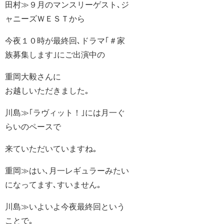
田村≫９月のマンスリーゲスト､ジ
ャニーズＷＥＳＴから
今夜１０時が最終回､ドラマ｢＃家
族募集します｣にご出演中の
重岡大毅さんに
お越しいただきました｡
川島≫｢ラヴィット！｣には月一ぐ
らいのペースで
来ていただいていますね｡
重岡≫はい､月一レギュラーみたい
になってます､すいません｡
川島≫いよいよ今夜最終回という
ことで｡