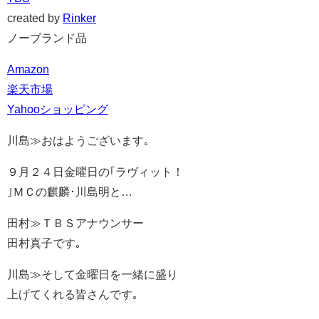
created by
Rinker
ノーブランド品
Amazon
楽天市場
Yahooショッピング
川島≫おはようございます｡
９月２４日金曜日の｢ラヴィット！
｣ＭＣの麒麟･川島明と…
田村≫ＴＢＳアナウンサー
田村真子です｡
川島≫そして金曜日を一緒に盛り
上げてくれる皆さんです｡