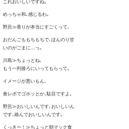
これおいしいですね｡
めっちゃ和､感じるわ｡
野呂≫香りが本当にすごくって､
おだんごももちもちで､ほんのり甘
いのがごまに…っ｡
川島≫ちょっとね､
もう一列後ろにいってもらって｡
イメージが悪いもん､
食レポでゴホッとか､駄目ですよ｡
野呂≫おいしいんです､おいしいん
です､絡んでおいしいんです｡
くっきー！≫ちょっと朝マック食