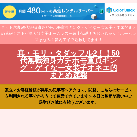
ネット乞食50代無職独身ガチホモ童貞ギング・ゲイなー女装子オネエ的まと
め速報！ネトゲ廃人は女子ホームレス三銃士伝説！あおいちゃん！ホームレ
スまなみ！愛内アイラ応援してます！
真・モリ・タダッフル2！！50
代無職独身ガチホモ童貞ギン
グ・ゲイなー女装子オネエ的
まとめ速報
孤立＜お客様皆様が掲載の記事等へアクセス、閲覧、こちらのサービス
を利用される事でかろうじて運営できています＞本日は足元が悪い中ご
足労頂き誠に有難うございます。