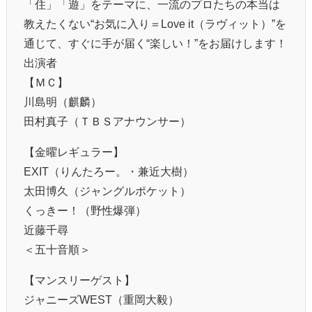
「住」「遊」をテーマに、一流のプロたちの本当は
教えたくない“お気に入り＝Love it（ラヴィット）”を
通じて、すぐに手が届く“楽しい！”をお届けします！
出演者
【ＭＣ】
川島明（麒麟）
田村真子（ＴＢＳアナウンサー）
【金曜レギュラー】
EXIT（りんたろー。・兼近大樹）
太田博久（ジャングルポケット）
くっきー！（野性爆弾）
近藤千尋
＜五十音順＞
【マンスリーゲスト】
ジャニーズWEST（重岡大毅）