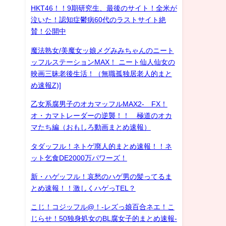
HKT46！！9期研究生、最後のサイト！全米が
泣いた！認知症鬱病60代のラストサイト絶
賛！公開中
魔法熟女/美魔女ッ娘メグみみちゃんのニート
ッフルステーションMAX！ ニート仙人仙女の
映画三昧老後生活！（無職孤独居老人的まと
め速報Z)]
乙女系腐男子のオカマッフルMAX2- FX！
オ・カマトレーダーの逆襲！！ 極道のオカ
マたち編（おもしろ動画まとめ速報）
タダッフル！ネトゲ廃人的まとめ速報！！ネ
ット乞食DE2000万パワーズ！
新・ハゲッフル！哀愁のハゲ男の髪ってるま
とめ速報！！激しくハゲっTEL？
こじ！コジッフル@！-レズっ娘百合ネエ！こ
じらせ！50独身処女のBL腐女子的まとめ速報-