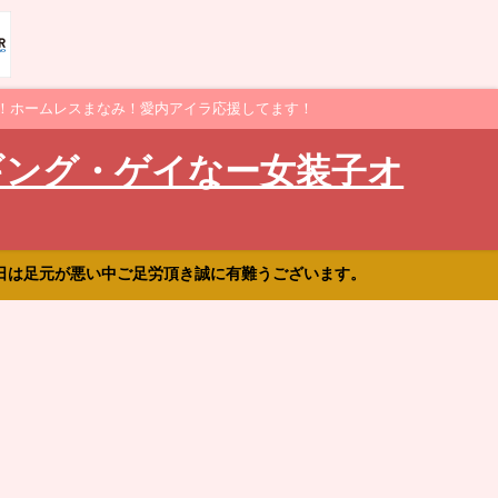
！ホームレスまなみ！愛内アイラ応援してます！
ギング・ゲイなー女装子オ
日は足元が悪い中ご足労頂き誠に有難うございます。