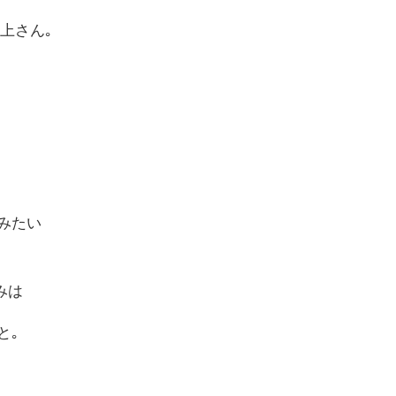
上さん｡
みたい
みは
と｡