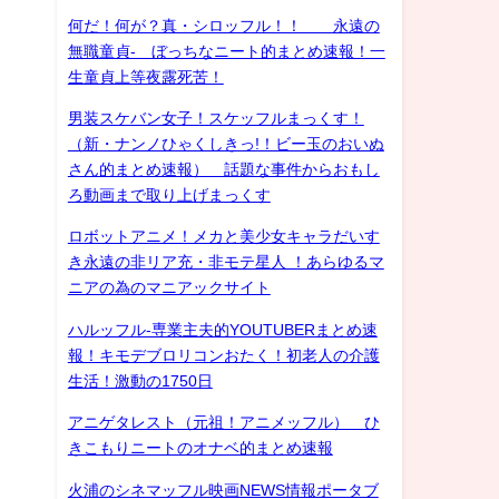
何だ！何が？真・シロッフル！！ 永遠の
無職童貞- ぼっちなニート的まとめ速報！一
生童貞上等夜露死苦！
男装スケバン女子！スケッフルまっくす！
（新・ナンノひゃくしきっ!！ビー玉のおいぬ
さん的まとめ速報） 話題な事件からおもし
ろ動画まで取り上げまっくす
ロボットアニメ！メカと美少女キャラだいす
き永遠の非リア充・非モテ星人 ！あらゆるマ
ニアの為のマニアックサイト
ハルッフル-専業主夫的YOUTUBERまとめ速
報！キモデブロリコンおたく！初老人の介護
生活！激動の1750日
アニゲタレスト（元祖！アニメッフル） ひ
きこもりニートのオナベ的まとめ速報
火浦のシネマッフル映画NEWS情報ポータブ