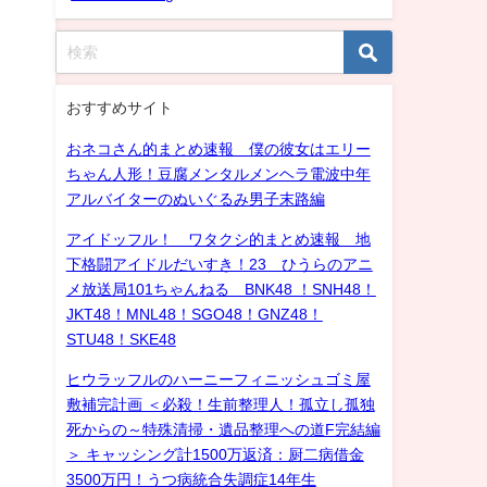
おすすめサイト
おネコさん的まとめ速報 僕の彼女はエリー
ちゃん人形！豆腐メンタルメンヘラ電波中年
アルバイターのぬいぐるみ男子末路編
アイドッフル！ ワタクシ的まとめ速報 地
下格闘アイドルだいすき！23 ひうらのアニ
メ放送局101ちゃんねる BNK48 ！SNH48！
JKT48！MNL48！SGO48！GNZ48！
STU48！SKE48
ヒウラッフルのハーニーフィニッシュゴミ屋
敷補完計画 ＜必殺！生前整理人！孤立し孤独
死からの～特殊清掃・遺品整理への道F完結編
＞ キャッシング計1500万返済：厨二病借金
3500万円！うつ病統合失調症14年生