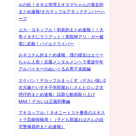
ルの杜！オネエ管理人オカマちゃんの鬼女的
まとめ速報!オカマッフルアタックナンバーハ
ーフ
ユカ・ヨネッフル！初老的まとめ速報！！大
帝イタチにラリアット！害獣神アリ・ガー被
害に必殺！パイルドライバー
おネコさん的まとめ速報 僕の彼女はエリー
ちゃん人形！豆腐メンタルメンヘラ電波中年
アルバイターのぬいぐるみ男子末路編
スケバン！デカッフルまっくす（デカい強い2
次元嫁だいすき子供部屋おじさんヒロシ之古
惑仔的まとめ速報）話題な動画取り上げ
MAX！デカいは正義刑事編
アキヨッフル-！ネオニートスケ番長のエキス
トラ芸能情報局！（子ども部屋おばさんの自
宅警備員的まとめ速報）