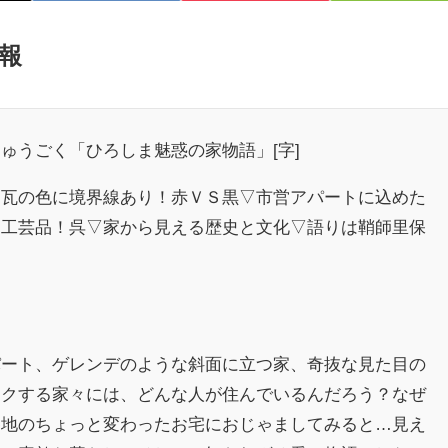
報
ゅうごく「ひろしま魅惑の家物語」[字]
▽瓦の色に境界線あり！赤ＶＳ黒▽市営アパートに込めた
り工芸品！呉▽家から見える歴史と文化▽語りは鞘師里保
パート、ゲレンデのような斜面に立つ家、奇抜な見た目の
ワクする家々には、どんな人が住んでいるんだろう？なぜ
各地のちょっと変わったお宅におじゃましてみると…見え