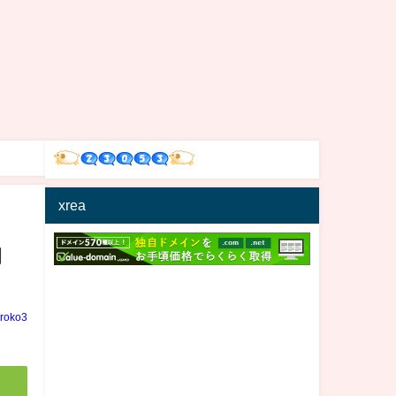
xrea
物
iroko3