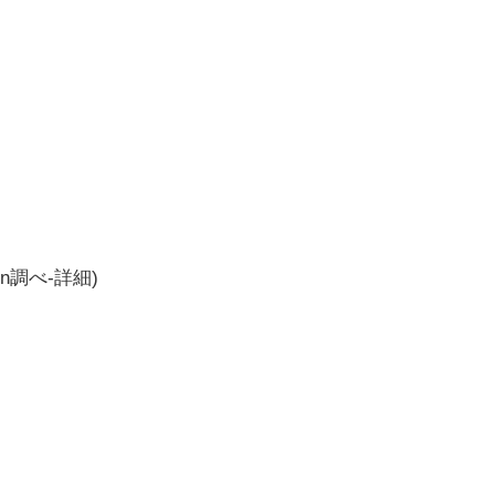
zon調べ-
詳細)
」