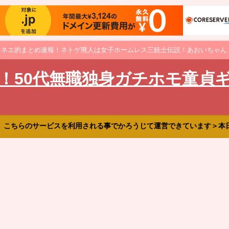
オネエ的まとめ速報！ネトゲ廃人は女子ホームレス三銃士伝説！あおいちゃん
！50代無職独身ガチホモ童貞
、こちらのサービスを利用される事でかろうじて運営できています＞本