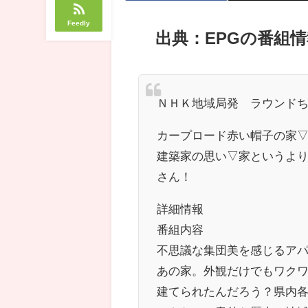
Feedly
出典：EPGの番組情
ＮＨＫ地域局発 ラウンドち
カープロード赤い帽子の家
建築家の思い▽家というよ
さん！
詳細情報
番組内容
不思議な集団美を感じるア
あの家。外観だけでもワク
建てられたんだろう？県内