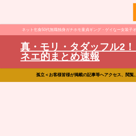
ネット乞食50代無職独身ガチホモ童貞ギング・ゲイなー女装子
真・モリ・タダッフル2！
ネエ的まとめ速報
孤立＜お客様皆様が掲載の記事等へアクセス、閲覧