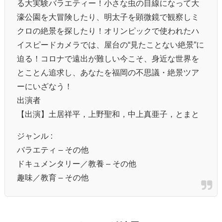
る大実験バラエティー！小さな虫の目線になって大
濠公園を大冒険したり、明太子を顕微鏡で観察しミ
クロの絶景を探したり！オリンピックで使われたハ
イスピードカメラでは、屋台の“見たことない絶景”に
迫る！コロナで遠出が難しい今こそ、身近な世界を
とことん追求し、あなたを福岡の不思議・絶景ツア
ーにいざなう！
出演者
【出演】土居祥平，上野聖和，中上真亜子，とまと
ジャンル :
バラエティ – その他
ドキュメンタリー／教養 – その他
趣味／教育 – その他