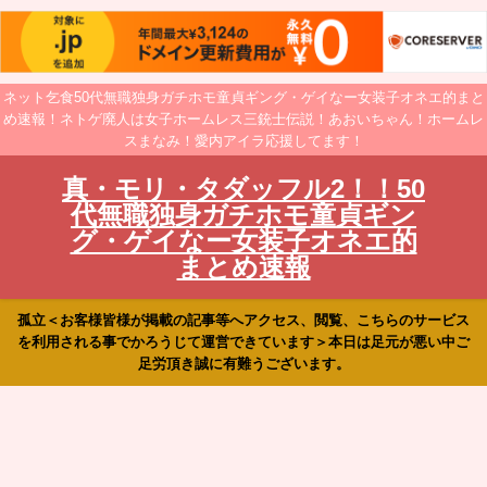
ネット乞食50代無職独身ガチホモ童貞ギング・ゲイなー女装子オネエ的まと
め速報！ネトゲ廃人は女子ホームレス三銃士伝説！あおいちゃん！ホームレ
スまなみ！愛内アイラ応援してます！
真・モリ・タダッフル2！！50
代無職独身ガチホモ童貞ギン
グ・ゲイなー女装子オネエ的
まとめ速報
孤立＜お客様皆様が掲載の記事等へアクセス、閲覧、こちらのサービス
を利用される事でかろうじて運営できています＞本日は足元が悪い中ご
足労頂き誠に有難うございます。