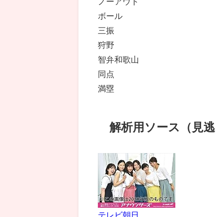
ノーアウト
ボール
三振
狩野
智弁和歌山
同点
満塁
解析用ソース（見逃
テレビ朝日