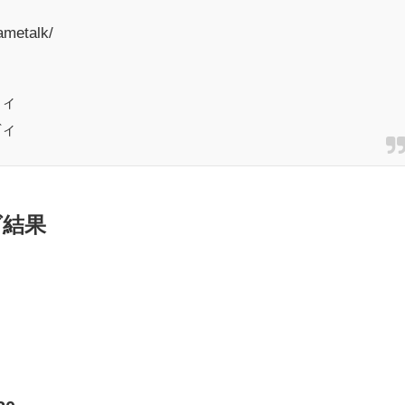
ametalk/
ティ
ディ
グ結果