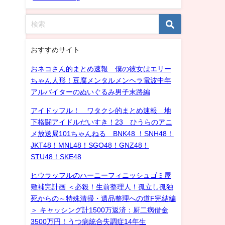
おすすめサイト
おネコさん的まとめ速報 僕の彼女はエリー
ちゃん人形！豆腐メンタルメンヘラ電波中年
アルバイターのぬいぐるみ男子末路編
アイドッフル！ ワタクシ的まとめ速報 地
下格闘アイドルだいすき！23 ひうらのアニ
メ放送局101ちゃんねる BNK48 ！SNH48！
JKT48！MNL48！SGO48！GNZ48！
STU48！SKE48
ヒウラッフルのハーニーフィニッシュゴミ屋
敷補完計画 ＜必殺！生前整理人！孤立し孤独
死からの～特殊清掃・遺品整理への道F完結編
＞ キャッシング計1500万返済：厨二病借金
3500万円！うつ病統合失調症14年生