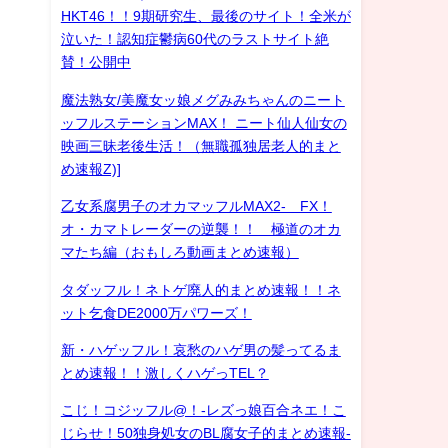
HKT46！！9期研究生、最後のサイト！全米が
泣いた！認知症鬱病60代のラストサイト絶
賛！公開中
魔法熟女/美魔女ッ娘メグみみちゃんのニート
ッフルステーションMAX！ ニート仙人仙女の
映画三昧老後生活！（無職孤独居老人的まと
め速報Z)]
乙女系腐男子のオカマッフルMAX2- FX！
オ・カマトレーダーの逆襲！！ 極道のオカ
マたち編（おもしろ動画まとめ速報）
タダッフル！ネトゲ廃人的まとめ速報！！ネ
ット乞食DE2000万パワーズ！
新・ハゲッフル！哀愁のハゲ男の髪ってるま
とめ速報！！激しくハゲっTEL？
こじ！コジッフル@！-レズっ娘百合ネエ！こ
じらせ！50独身処女のBL腐女子的まとめ速報-