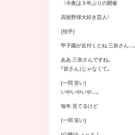
〈今夜は３年ぶりの開催
高校野球大好き芸人〉
(拍手)
甲子園が近付くとね 三奈さん…
ああ 三奈さんですね｡
｢皆さん｣じゃなくて｡
(一同 笑い)
いやいやいや…｡
毎年 見てるけど
(一同 笑い)
(山崎)ちょっと！