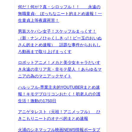
何だ！何が？真・シロッフル！！ 永遠の
無職童貞- ぼっちなニート的まとめ速報！一
生童貞上等夜露死苦！
男装スケバン女子！スケッフルまっくす！
（新・ナンノひゃくしきっ!！ビー玉のおいぬ
さん的まとめ速報） 話題な事件からおもし
ろ動画まで取り上げまっくす
ロボットアニメ！メカと美少女キャラだいす
き永遠の非リア充・非モテ星人 ！あらゆるマ
ニアの為のマニアックサイト
ハルッフル-専業主夫的YOUTUBERまとめ速
報！キモデブロリコンおたく！初老人の介護
生活！激動の1750日
アニゲタレスト（元祖！アニメッフル） ひ
きこもりニートのオナベ的まとめ速報
火浦のシネマッフル映画NEWS情報ポータブ