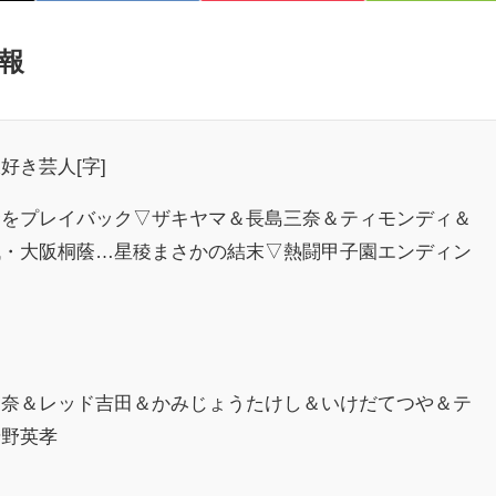
報
好き芸人[字]
合をプレイバック▽ザキヤマ＆長島三奈＆ティモンディ＆
代・大阪桐蔭…星稜まさかの結末▽熱闘甲子園エンディン
三奈＆レッド吉田＆かみじょうたけし＆いけだてつや＆テ
狩野英孝