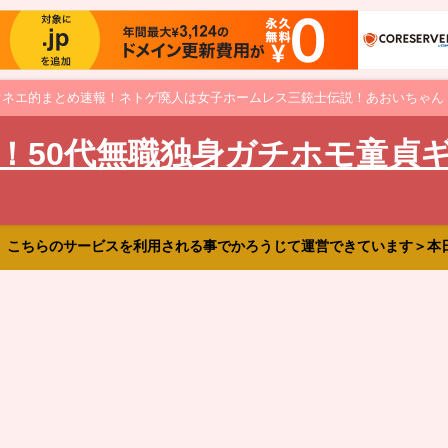
オネエ的まとめ速報！ネトゲ廃人は女子ホームレス三銃士伝説！あおいちゃん
！50代無職独身ガチホモ童貞
、こちらのサービスを利用される事でかろうじて運営できています＞本