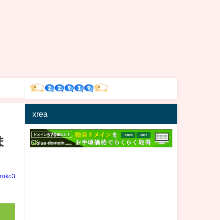
xrea
ま
iroko3