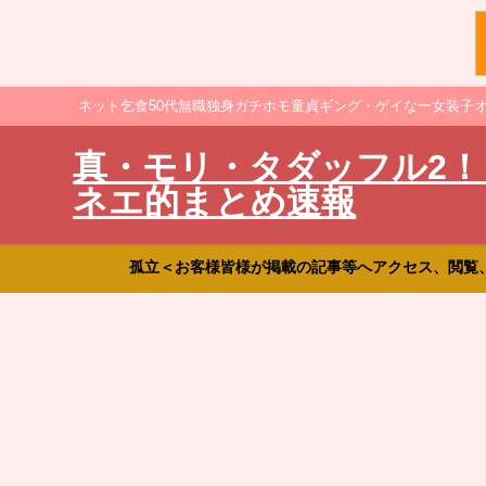
ネット乞食50代無職独身ガチホモ童貞ギング・ゲイなー女装子
真・モリ・タダッフル2！
ネエ的まとめ速報
孤立＜お客様皆様が掲載の記事等へアクセス、閲覧