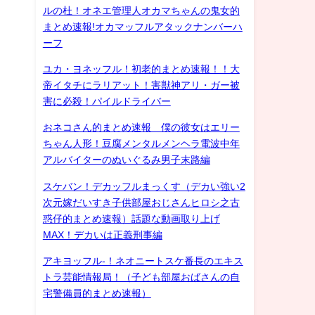
ルの杜！オネエ管理人オカマちゃんの鬼女的
まとめ速報!オカマッフルアタックナンバーハ
ーフ
ユカ・ヨネッフル！初老的まとめ速報！！大
帝イタチにラリアット！害獣神アリ・ガー被
害に必殺！パイルドライバー
おネコさん的まとめ速報 僕の彼女はエリー
ちゃん人形！豆腐メンタルメンヘラ電波中年
アルバイターのぬいぐるみ男子末路編
スケバン！デカッフルまっくす（デカい強い2
次元嫁だいすき子供部屋おじさんヒロシ之古
惑仔的まとめ速報）話題な動画取り上げ
MAX！デカいは正義刑事編
アキヨッフル-！ネオニートスケ番長のエキス
トラ芸能情報局！（子ども部屋おばさんの自
宅警備員的まとめ速報）