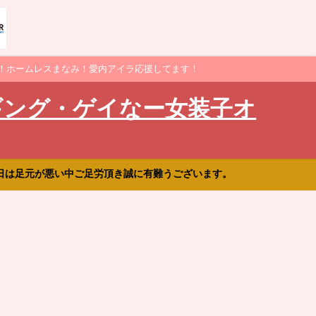
！ホームレスまなみ！愛内アイラ応援してます！
ギング・ゲイなー女装子オ
日は足元が悪い中ご足労頂き誠に有難うございます。