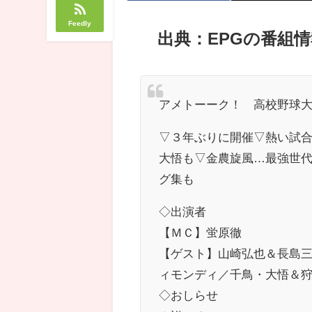
Feedly
出典：EPGの番組情
アメトーーク！ 高校野球大
▽３年ぶりに開催▽熱い試
大悟も▽金農旋風…最強世
グ集も
◇出演者
【ＭＣ】蛍原徹
【ゲスト】山崎弘也＆長島
ィモンディ／千鳥・大悟＆
◇おしらせ