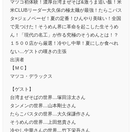
マツコ初体験！濃厚台湾まぜそば&激うま追い飯！米
米CLUBリーダー大久保の極太麺が最強！たらこパス
タ×ジェノベーゼ！夏の定番！ひんやり美味い！全国
で見つけた！そうめん界に革命を起こした生そうめ
ん！「現代の名工」が作る究極のそうめんとは！？
１５００店から厳選！冷やし中華！夏にしか食べれ
ない…ゲストの嘆きの主張
出演者
【ＭＣ】
マツコ・デラックス
【ゲスト】
台湾まぜそばの世界…塚田涼太さん
タンメンの世界…山本剛士さん
たらこパスタの世界…大久保謙作さん
そうめんの世界…上田悠貴さん
冷やし中華さんの世界…竹下栄吾さん