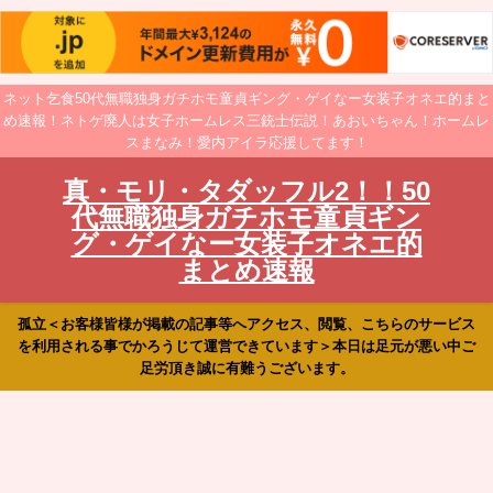
ネット乞食50代無職独身ガチホモ童貞ギング・ゲイなー女装子オネエ的まと
め速報！ネトゲ廃人は女子ホームレス三銃士伝説！あおいちゃん！ホームレ
スまなみ！愛内アイラ応援してます！
真・モリ・タダッフル2！！50
代無職独身ガチホモ童貞ギン
グ・ゲイなー女装子オネエ的
まとめ速報
孤立＜お客様皆様が掲載の記事等へアクセス、閲覧、こちらのサービス
を利用される事でかろうじて運営できています＞本日は足元が悪い中ご
足労頂き誠に有難うございます。