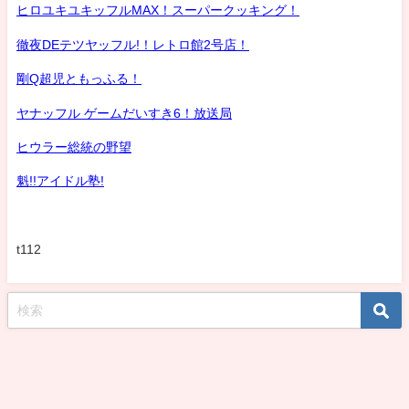
ヒロユキユキッフルMAX！スーパークッキング！
徹夜DEテツヤッフル!！レトロ館2号店！
剛Q超児ともっふる！
ヤナッフル ゲームだいすき6！放送局
ヒウラー総統の野望
魁!!アイドル塾!
t112