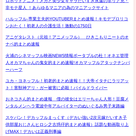
ロボットアニメ！メカと美少女キャラだいすき永遠の非リア充・
非モテ星人 ！あらゆるマニアの為のマニアックサイト
ハルッフル-専業主夫的YOUTUBERまとめ速報！キモデブロリコ
ンおたく！初老人の介護生活！激動の1750日
アニゲタレスト（元祖！アニメッフル） ひきこもりニートのオ
ナベ的まとめ速報
火浦のシネマッフル映画NEWS情報ポータブルの杜！オネエ管理
人オカマちゃんの鬼女的まとめ速報!オカマッフルアタックナンバ
ーハーフ
ユカ・ヨネッフル！初老的まとめ速報！！大帝イタチにラリアッ
ト！害獣神アリ・ガー被害に必殺！パイルドライバー
おネコさん的まとめ速報 僕の彼女はエリーちゃん人形！豆腐メ
ンタルメンヘラ電波中年アルバイターのぬいぐるみ男子末路編
スケバン！デカッフルまっくす（デカい強い2次元嫁だいすき子
供部屋おじさんヒロシ之古惑仔的まとめ速報）話題な動画取り上
げMAX！デカいは正義刑事編