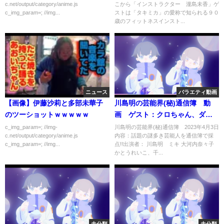
c.net/output/category/anime.js
こから「インストラクター 瀧島未香」ゲ
c_img_param=; //img...
ストは「タキミカ」の愛称で知られる９０
歳のフィットネスインスト...
ニュース
バラエティ動画
【画像】伊藤沙莉と多部未華子
川島明の芸能界(秘)通信簿 動
のツーショットｗｗｗｗｗ
画 ゲスト：クロちゃん、ダイ
アン、豊ノ島、猪狩蒼弥 4月3
c_img_param=; //img-
川島明の芸能界(秘)通信簿 2023年4月3日
c.net/output/category/anime.js
内容：話題の謎多き芸能人を通信簿で採
日
c_img_param=; //img...
点!!出演者： 川島明 ミキ 大河内奈々子
かとうれいこ、千...