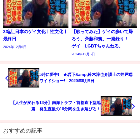
33話_日本のゲイ文化ㅣ性文化ㅣ
【歌ってみた】ゲイの歩いて帰
最終日
ろう。斉藤和義。一発録り！
ゲイ LGBTちゃんねる。
2024年12月6日
2024年12月5日
5時に夢中! ★岩下&amp;鈴木淳也弁護士の井戸端
ワイドショー! 2020年6月9日
【人生が変わる13分】南海トラフ・首都直下型地
震 発生直後の10分間を生き延びろ！
おすすめの記事