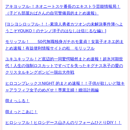
アキヨッフル-！ネオニートスケ番長のエキストラ芸能情報局！
（子ども部屋おばさんの自宅警備員的まとめ速報）
[ヨシヨシロッフル-！！-素浪人勇者カツオンの未解決事件簿へよ
うこそYOUKO！のナンノ洋子のはなしは信じるな編）]
モリッフル！ 50代無職独身ガチホモ童貞！女装子オネエ的ま
とめ速報！有益便利情報サイトの杜 モリッフル
ユキユキッフル！ど底辺的一同驚愕騒然まとめ速報！超氷河期世
代！人生の強制ロスカットですべてを失ったキグナス氷子の愛の
クリスタルキングボンビー脱出大作戦
ヒロコンプレックスNIGHT 的まとめ速報！！子供が欲しいど陰キ
ャアラフィフ女子のめざせ！専業主婦！婚活計画編
萌えっふる！
萌えっとこあに！
ヒロシッフル！ヒロシデース山さんのリフォームひとりDIY！！