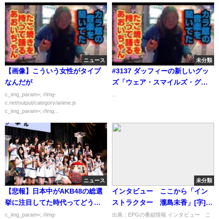
ニュース
未分類
【画像】こういう女性がタイプ
#3137 ダッフィーの新しいグッ
なんだが
ズ「ウェア・スマイルズ・グロ
ウ」発売初日に行ってきた♪
c_img_param=; //img-
...
c.net/output/category/anime.js
c_img_param=; //img...
ニュース
未分類
【悲報】日本中がAKB48の総選
インタビュー ここから「イン
挙に注目してた時代ってどうか
ストラクター 瀧島未香」[字]…
してたよな？
の番組内容解析まとめ
c_img_param=; //img-
出典：EPGの番組情報 インタビュー こ