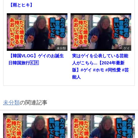
【雨とヒキ】
未分類
ゲイ
【韓国VLOG】ゲイのお誕生
実はゲイを公表している芸能
日韓国旅行🇰🇷
人がこちら...【2024年最新
版】#ゲイ #ホモ #同性愛 #芸
能人
未分類
の関連記事