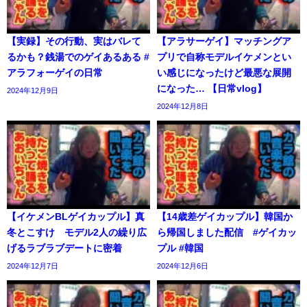
【実録】その行動、実はバレて
【アラサーゲイ】マッチングア
るかも？銭湯でのゲイあるある #
プリで自称モデルイケメンとい
アラフォーゲイの日常
い感じになったけど最悪な展開
になった… 【日常vlog】
2024年12月9日
2024年12月8日
【イケメンBLゲイカップル】真
【14歳差ゲイカップル】韓国か
冬とこすけ モデル2人の繰り広
ら帰国しました配信 #ゲイカッ
げるラブラブデートに密着
プル #韓国
2024年12月7日
2024年12月6日