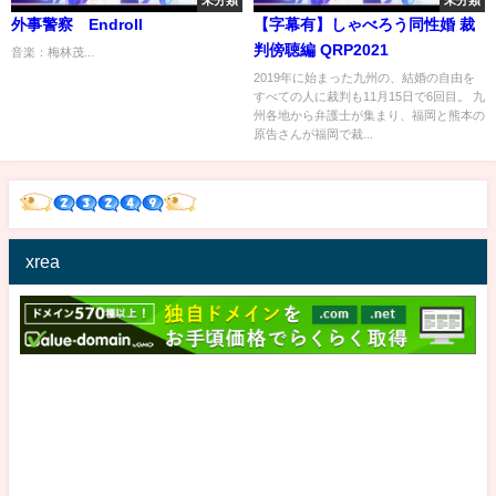
未分類
未分類
外事警察 Endroll
【字幕有】しゃべろう同性婚 裁
判傍聴編 QRP2021
音楽：梅林茂...
2019年に始まった九州の、結婚の自由を
すべての人に裁判も11月15日で6回目。 九
州各地から弁護士が集まり、福岡と熊本の
原告さんが福岡で裁...
xrea