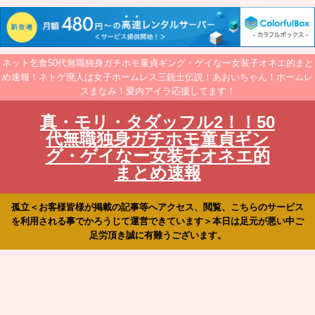
ネット乞食50代無職独身ガチホモ童貞ギング・ゲイなー女装子オネエ的まと
め速報！ネトゲ廃人は女子ホームレス三銃士伝説！あおいちゃん！ホームレ
スまなみ！愛内アイラ応援してます！
真・モリ・タダッフル2！！50
代無職独身ガチホモ童貞ギン
グ・ゲイなー女装子オネエ的
まとめ速報
孤立＜お客様皆様が掲載の記事等へアクセス、閲覧、こちらのサービス
を利用される事でかろうじて運営できています＞本日は足元が悪い中ご
足労頂き誠に有難うございます。