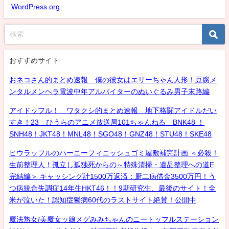
WordPress.org
おすすめサイト
おネコさん的まとめ速報 僕の彼女はエリーちゃん人形！豆腐メ
ンタルメンヘラ電波中年アルバイターのぬいぐるみ男子末路編
アイドッフル！ ワタクシ的まとめ速報 地下格闘アイドルだい
すき！23 ひうらのアニメ放送局101ちゃんねる BNK48 ！
SNH48！JKT48！MNL48！SGO48！GNZ48！STU48！SKE48
ヒウラッフルのハーニーフィニッシュゴミ屋敷補完計画 ＜必殺！
生前整理人！孤立し孤独死からの～特殊清掃・遺品整理への道F
完結編＞ キャッシング計1500万返済：厨二病借金3500万円！う
つ病統合失調症14年生HKT46！！9期研究生、最後のサイト！全
米が泣いた！認知症鬱病60代のラストサイト絶賛！公開中
魔法熟女/美魔女ッ娘メグみみちゃんのニートッフルステーション