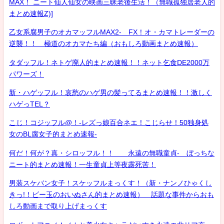
MAX！ ニート仙人仙女の映画三昧老後生活！（無職孤独居老人的
まとめ速報Z)]
乙女系腐男子のオカマッフルMAX2- FX！オ・カマトレーダーの
逆襲！！ 極道のオカマたち編（おもしろ動画まとめ速報）
タダッフル！ネトゲ廃人的まとめ速報！！ネット乞食DE2000万
パワーズ！
新・ハゲッフル！哀愁のハゲ男の髪ってるまとめ速報！！激しく
ハゲっTEL？
こじ！コジッフル@！-レズっ娘百合ネエ！こじらせ！50独身処
女のBL腐女子的まとめ速報-
何だ！何が？真・シロッフル！！ 永遠の無職童貞- ぼっちな
ニート的まとめ速報！一生童貞上等夜露死苦！
男装スケバン女子！スケッフルまっくす！（新・ナンノひゃくし
きっ!！ビー玉のおいぬさん的まとめ速報） 話題な事件からおも
しろ動画まで取り上げまっくす