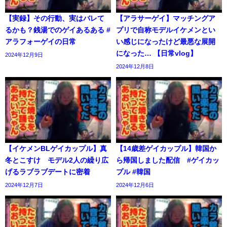
【実録】その行動、実はバレて
【アラサーゲイ】マッチングア
るかも？銭湯でのゲイあるある #
プリで自称モデルイケメンとい
アラフォーゲイの日常
い感じになったけど最悪な展開
になった… 【日常vlog】
2024年12月9日
2024年12月8日
【イケメンBLゲイカップル】真
【14歳差ゲイカップル】韓国か
冬とこすけ モデル2人の繰り広
ら帰国しました配信 #ゲイカッ
げるラブラブデートに密着
プル #韓国
2024年12月7日
2024年12月6日