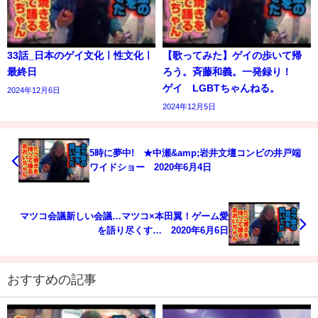
33話_日本のゲイ文化ㅣ性文化ㅣ
【歌ってみた】ゲイの歩いて帰
最終日
ろう。斉藤和義。一発録り！
ゲイ LGBTちゃんねる。
2024年12月6日
2024年12月5日
5時に夢中! ★中瀬&amp;岩井文壇コンビの井戸端
ワイドショー 2020年6月4日
マツコ会議新しい会議…マツコ×本田翼！ゲーム愛
を語り尽くす… 2020年6月6日
おすすめの記事