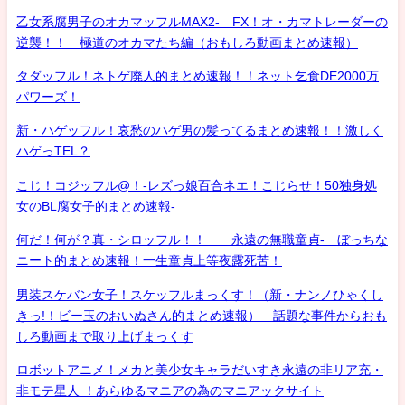
乙女系腐男子のオカマッフルMAX2- FX！オ・カマトレーダーの
逆襲！！ 極道のオカマたち編（おもしろ動画まとめ速報）
タダッフル！ネトゲ廃人的まとめ速報！！ネット乞食DE2000万
パワーズ！
新・ハゲッフル！哀愁のハゲ男の髪ってるまとめ速報！！激しく
ハゲっTEL？
こじ！コジッフル@！-レズっ娘百合ネエ！こじらせ！50独身処
女のBL腐女子的まとめ速報-
何だ！何が？真・シロッフル！！ 永遠の無職童貞- ぼっちな
ニート的まとめ速報！一生童貞上等夜露死苦！
男装スケバン女子！スケッフルまっくす！（新・ナンノひゃくし
きっ!！ビー玉のおいぬさん的まとめ速報） 話題な事件からおも
しろ動画まで取り上げまっくす
ロボットアニメ！メカと美少女キャラだいすき永遠の非リア充・
非モテ星人 ！あらゆるマニアの為のマニアックサイト