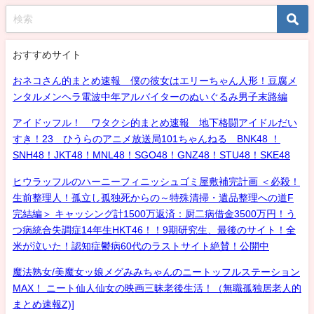
おすすめサイト
おネコさん的まとめ速報 僕の彼女はエリーちゃん人形！豆腐メ
ンタルメンヘラ電波中年アルバイターのぬいぐるみ男子末路編
アイドッフル！ ワタクシ的まとめ速報 地下格闘アイドルだい
すき！23 ひうらのアニメ放送局101ちゃんねる BNK48 ！
SNH48！JKT48！MNL48！SGO48！GNZ48！STU48！SKE48
ヒウラッフルのハーニーフィニッシュゴミ屋敷補完計画 ＜必殺！
生前整理人！孤立し孤独死からの～特殊清掃・遺品整理への道F
完結編＞ キャッシング計1500万返済：厨二病借金3500万円！う
つ病統合失調症14年生HKT46！！9期研究生、最後のサイト！全
米が泣いた！認知症鬱病60代のラストサイト絶賛！公開中
魔法熟女/美魔女ッ娘メグみみちゃんのニートッフルステーション
MAX！ ニート仙人仙女の映画三昧老後生活！（無職孤独居老人的
まとめ速報Z)]