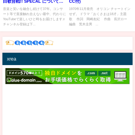
白歌合戦!! SPECAL について語
CC付)
りました
音楽と笑いを融合し続けて37年。コンサ
1970年11月発売 オリコン チャートイン
ート等で直接触れ合えない最中、代わりに
せず。 ドラマ「おくさまは18才」主題
YouTubeで楽しいひと時をお届けします♬
歌 作詞 岡崎友紀 作曲 長沢ロー
チャンネル登録は下...
編曲 荒木圭男 ...
xrea