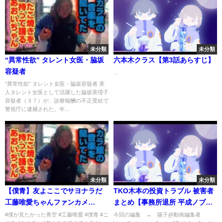
未分類
未分類
“異常性欲” タレント女医・脇坂
六本木クラス【第3話あらすじ】
容疑者
...
“異常性欲” タレント女医・脇坂容疑者 美
人タレント女医として活躍した脇坂英理子
容疑者（３７）が、診療報酬の不正受給で
警視庁に逮捕された。年...
未分類
未分類
【僕青】友よここでサヨナラだ
TKO木本の投資トラブル 被害者
工藤唯愛ちゃんファンカメ
まとめ【事務所退所 平成ノブシ
#shorts
コブシ 木本武宏 仮想通貨 FX 投
#僕が見たかった青空 #工藤唯愛 #僕青 #ニ
今回の編集 → 陽子@動画編集者