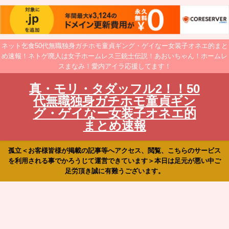
ネット乞食50代無職独身ガチホモ童貞ギング・ゲイなー女装子オネエ的まと
め速報！ネトゲ廃人は女子ホームレス三銃士伝説！あおいちゃん！ホームレ
スまなみ！愛内アイラ応援してます！
真・モリ・タダッフル2！！50
代無職独身ガチホモ童貞ギン
グ・ゲイなー女装子オネエ的
まとめ速報
孤立＜お客様皆様が掲載の記事等へアクセス、閲覧、こちらのサービス
を利用される事でかろうじて運営できています＞本日は足元が悪い中ご
足労頂き誠に有難うございます。