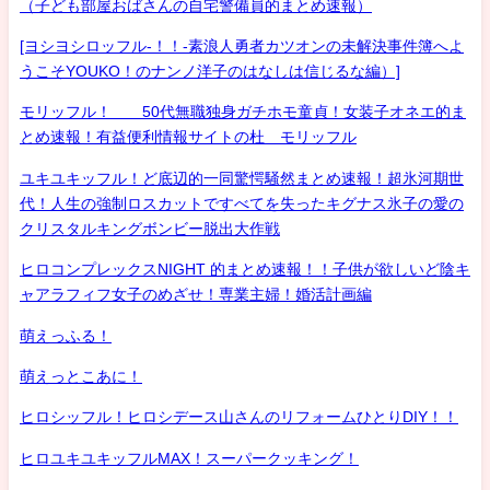
（子ども部屋おばさんの自宅警備員的まとめ速報）
[ヨシヨシロッフル-！！-素浪人勇者カツオンの未解決事件簿へよ
うこそYOUKO！のナンノ洋子のはなしは信じるな編）]
モリッフル！ 50代無職独身ガチホモ童貞！女装子オネエ的ま
とめ速報！有益便利情報サイトの杜 モリッフル
ユキユキッフル！ど底辺的一同驚愕騒然まとめ速報！超氷河期世
代！人生の強制ロスカットですべてを失ったキグナス氷子の愛の
クリスタルキングボンビー脱出大作戦
ヒロコンプレックスNIGHT 的まとめ速報！！子供が欲しいど陰キ
ャアラフィフ女子のめざせ！専業主婦！婚活計画編
萌えっふる！
萌えっとこあに！
ヒロシッフル！ヒロシデース山さんのリフォームひとりDIY！！
ヒロユキユキッフルMAX！スーパークッキング！