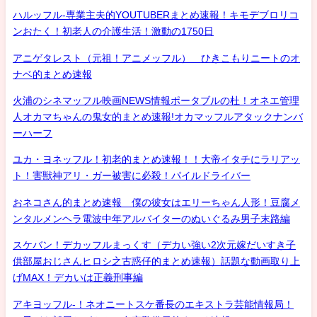
ハルッフル-専業主夫的YOUTUBERまとめ速報！キモデブロリコ
ンおたく！初老人の介護生活！激動の1750日
アニゲタレスト（元祖！アニメッフル） ひきこもりニートのオ
ナベ的まとめ速報
火浦のシネマッフル映画NEWS情報ポータブルの杜！オネエ管理
人オカマちゃんの鬼女的まとめ速報!オカマッフルアタックナンバ
ーハーフ
ユカ・ヨネッフル！初老的まとめ速報！！大帝イタチにラリアッ
ト！害獣神アリ・ガー被害に必殺！パイルドライバー
おネコさん的まとめ速報 僕の彼女はエリーちゃん人形！豆腐メ
ンタルメンヘラ電波中年アルバイターのぬいぐるみ男子末路編
スケバン！デカッフルまっくす（デカい強い2次元嫁だいすき子
供部屋おじさんヒロシ之古惑仔的まとめ速報）話題な動画取り上
げMAX！デカいは正義刑事編
アキヨッフル-！ネオニートスケ番長のエキストラ芸能情報局！