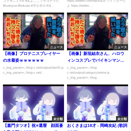
コラ #ニコラtv #友よここでサヨナラだ
https://twitter.com/hacica15 ツイッターだ
資家】 投資詐欺
#kudoyua #bokuao #쿠도유아 #보...
よ https://twitter....
ニュース
ニュース
【画像】プロテニスプレイヤー
【画像】新垣結衣さん、ハロウ
の水着姿ｗｗｗｗｗｗ
ィンコスプレでバイキンマンに
変身
c_img_param=; //img-c.net/output/site/42.js
c_img_param=; //img-
c_img_param=; //img-c.net/...
c.net/output/category/anime.js
c_img_param=; //img...
未分類
未分類
【嘉門タツオ】祝⭐️還暦 顔面蒼
おくさまは18才 - 岡崎友紀 (歌詞