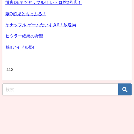
徹夜DEテツヤッフル!！レトロ館2号店！
剛Q超児ともっふる！
ヤナッフル ゲームだいすき6！放送局
ヒウラー総統の野望
魁!!アイドル塾!
t112