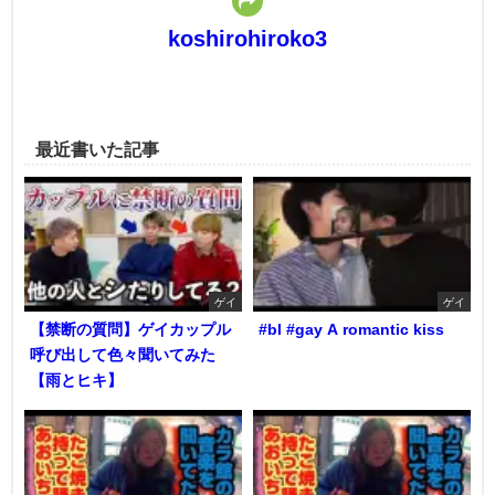
koshirohiroko3
最近書いた記事
ゲイ
ゲイ
【禁断の質問】ゲイカップル
#bl #gay A romantic kiss
呼び出して色々聞いてみた
【雨とヒキ】