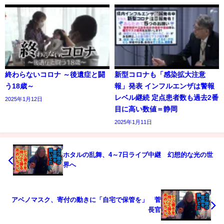
終わらないコロナ ～後遺症と闘
新型コロナも「感染拡大注意
う18歳～
報」発表 インフルエンザは警報
レベル継続 定点患者数も過去2番
2025年1月12日
目に高い数値＝静岡
2025年1月11日
ホタルの乱舞、4～7日ライブ中継 幻想的な光の世
界へ
アベノマスク、寄付の動きに「自宅で保管を」 菅
長官