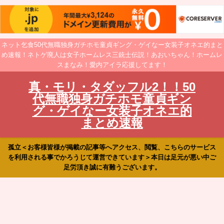
ネット乞食50代無職独身ガチホモ童貞ギング・ゲイなー女装子オネエ的まと
め速報！ネトゲ廃人は女子ホームレス三銃士伝説！あおいちゃん！ホームレ
スまなみ！愛内アイラ応援してます！
真・モリ・タダッフル2！！50
代無職独身ガチホモ童貞ギン
グ・ゲイなー女装子オネエ的
まとめ速報
孤立＜お客様皆様が掲載の記事等へアクセス、閲覧、こちらのサービス
を利用される事でかろうじて運営できています＞本日は足元が悪い中ご
足労頂き誠に有難うございます。