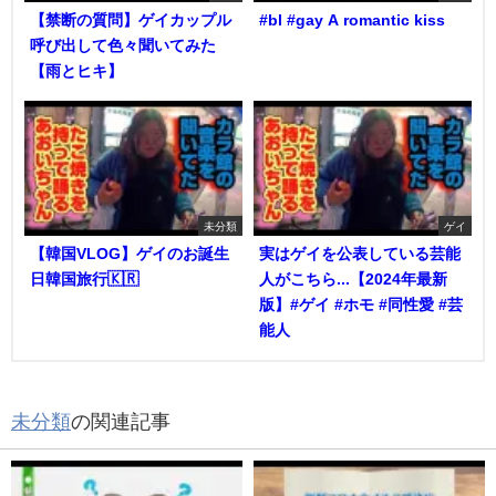
【禁断の質問】ゲイカップル
#bl #gay A romantic kiss
呼び出して色々聞いてみた
【雨とヒキ】
未分類
ゲイ
【韓国VLOG】ゲイのお誕生
実はゲイを公表している芸能
日韓国旅行🇰🇷
人がこちら...【2024年最新
版】#ゲイ #ホモ #同性愛 #芸
能人
未分類
の関連記事