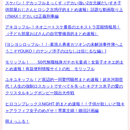
スケバン！デカッフルまっくす（デカい強い2次元嫁だいすき子
供部屋おじさんヒロシ之古惑仔的まとめ速報）話題な動画取り上
げMAX！デカいは正義刑事編
アキヨッフル-！ネオニートスケ番長のエキストラ芸能情報局！
（子ども部屋おばさんの自宅警備員的まとめ速報）
[ヨシヨシロッフル-！！-素浪人勇者カツオンの未解決事件簿へよ
うこそYOUKO！のナンノ洋子のはなしは信じるな編）]
モリッフル！ 50代無職独身ガチホモ童貞！女装子オネエ的ま
とめ速報！有益便利情報サイトの杜 モリッフル
ユキユキッフル！ど底辺的一同驚愕騒然まとめ速報！超氷河期世
代！人生の強制ロスカットですべてを失ったキグナス氷子の愛の
クリスタルキングボンビー脱出大作戦
ヒロコンプレックスNIGHT 的まとめ速報！！子供が欲しいど陰キ
ャアラフィフ女子のめざせ！専業主婦！婚活計画編
萌えっふる！