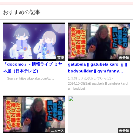
おすすめの記事
芸能
未分類
「docomo」 - 情報ライブ ミヤ
gatubela || gatubela karol g ||
ネ屋（日本テレビ）
bodybuilder || gym funny
video || gay bodybuilder ||
Source: https://kakaku.com/tv/...
1:名無しさん＠おカマいっぱい
2024.10.05(Sat) gatubela || gatubela karol
#shorts #gay 💪💪
g || bodybui...
ニュース
未分類