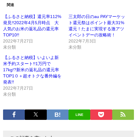
関連
【ふるさと納税】還元率112%
三太郎の日のau PAYマーケッ
発見!!2022年4月5月時点 大
ト還元祭はポイント最大31%
人気のお米の返礼品の還元率
還元！たまに実現する激アツ
TOP10!!
イベントデーの攻略術！
2022年7月27日
2022年7月3日
未分類
未分類
【ふるさと納税】いよいよ新
米予約スタート!!1万円で
17kg!?新米の返礼品の還元率
TOP1０＋超オトクな番外編を
発表!!
2022年7月27日
未分類
LINE