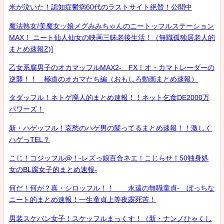
米が泣いた！認知症鬱病60代のラストサイト絶賛！公開中
魔法熟女/美魔女ッ娘メグみみちゃんのニートッフルステーション
MAX！ ニート仙人仙女の映画三昧老後生活！（無職孤独居老人的
まとめ速報Z)]
乙女系腐男子のオカマッフルMAX2- FX！オ・カマトレーダーの
逆襲！！ 極道のオカマたち編（おもしろ動画まとめ速報）
タダッフル！ネトゲ廃人的まとめ速報！！ネット乞食DE2000万
パワーズ！
新・ハゲッフル！哀愁のハゲ男の髪ってるまとめ速報！！激しく
ハゲっTEL？
こじ！コジッフル@！-レズっ娘百合ネエ！こじらせ！50独身処
女のBL腐女子的まとめ速報-
何だ！何が？真・シロッフル！！ 永遠の無職童貞- ぼっちな
ニート的まとめ速報！一生童貞上等夜露死苦！
男装スケバン女子！スケッフルまっくす！（新・ナンノひゃくし