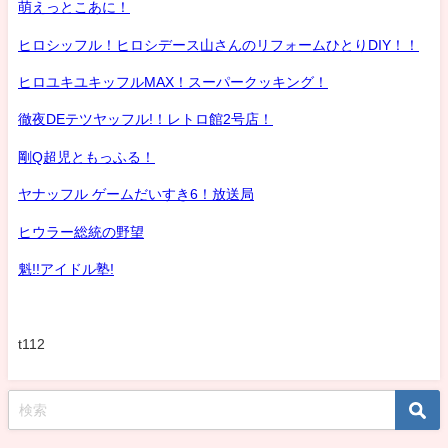
萌えっとこあに！
ヒロシッフル！ヒロシデース山さんのリフォームひとりDIY！！
ヒロユキユキッフルMAX！スーパークッキング！
徹夜DEテツヤッフル!！レトロ館2号店！
剛Q超児ともっふる！
ヤナッフル ゲームだいすき6！放送局
ヒウラー総統の野望
魁!!アイドル塾!
t112