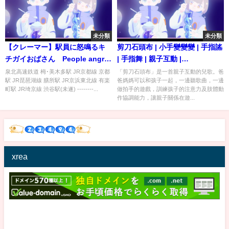
未分類
未分類
【クレーマー】駅員に怒鳴るキ
剪刀石頭布 | 小手變變變 | 手指謠
チガイおばさん People angry
| 手指舞 | 親子互動 |
at station staff hd720
MamdorBaby萌朵寶寶
泉北高速鉄道 栂･美木多駅 JR京都線 京都
「剪刀石頭布」是一首親子互動的兒歌。爸
駅 JR琵琶湖線 膳所駅 JR京浜東北線 有楽
爸媽媽可以和孩子一起，一邊聽歌曲，一邊
町駅 JR埼京線 渋谷駅(未遂) --------...
做拍手的遊戲，訓練孩子的注意力及肢體動
作協調能力，讓親子關係在遊...
xrea