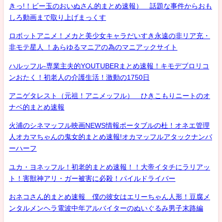
きっ!！ビー玉のおいぬさん的まとめ速報） 話題な事件からおも
しろ動画まで取り上げまっくす
ロボットアニメ！メカと美少女キャラだいすき永遠の非リア充・
非モテ星人 ！あらゆるマニアの為のマニアックサイト
ハルッフル-専業主夫的YOUTUBERまとめ速報！キモデブロリコ
ンおたく！初老人の介護生活！激動の1750日
アニゲタレスト（元祖！アニメッフル） ひきこもりニートのオ
ナベ的まとめ速報
火浦のシネマッフル映画NEWS情報ポータブルの杜！オネエ管理
人オカマちゃんの鬼女的まとめ速報!オカマッフルアタックナンバ
ーハーフ
ユカ・ヨネッフル！初老的まとめ速報！！大帝イタチにラリアッ
ト！害獣神アリ・ガー被害に必殺！パイルドライバー
おネコさん的まとめ速報 僕の彼女はエリーちゃん人形！豆腐メ
ンタルメンヘラ電波中年アルバイターのぬいぐるみ男子末路編