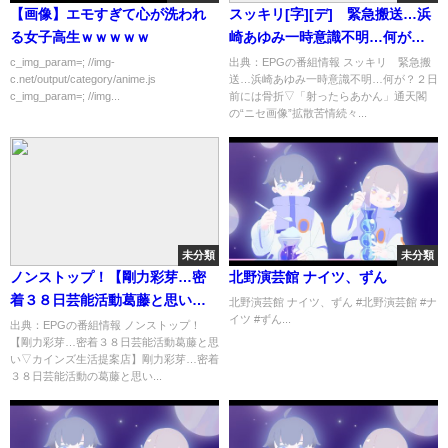
【画像】エモすぎて心が洗われ
スッキリ[字][デ] 緊急搬送…浜
る女子高生ｗｗｗｗｗ
崎あゆみ一時意識不明…何が？
２日前には骨折 …の番組内容解
c_img_param=; //img-
出典：EPGの番組情報 スッキリ 緊急搬
c.net/output/category/anime.js
送…浜崎あゆみ一時意識不明…何が？２日
析まとめ
c_img_param=; //img...
前には骨折▽「射ったらあかん」通天閣
の“ニセ画像”拡散苦情続々...
未分類
未分類
ノンストップ！【剛力彩芽…密
北野演芸館 ナイツ、ずん
着３８日芸能活動葛藤と思い▽
北野演芸館 ナイツ、ずん #北野演芸館 #ナ
イツ #ずん...
カインズ生活提案店】[字][デ]…
出典：EPGの番組情報 ノンストップ！
【剛力彩芽…密着３８日芸能活動葛藤と思
の番組内容解析まとめ
い▽カインズ生活提案店】剛力彩芽…密着
３８日芸能活動の葛藤と思い...