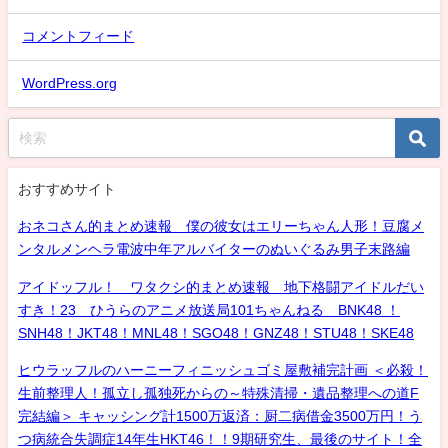
コメントフィード
WordPress.org
おすすめサイト
おネコさん的まとめ速報 僕の彼女はエリーちゃん人形！豆腐メ
ンタルメンヘラ電波中年アルバイターのぬいぐるみ男子末路編
アイドッフル！ ワタクシ的まとめ速報 地下格闘アイドルだい
すき！23 ひうらのアニメ放送局101ちゃんねる BNK48 ！
SNH48！JKT48！MNL48！SGO48！GNZ48！STU48！SKE48
ヒウラッフルのハーニーフィニッシュゴミ屋敷補完計画 ＜必殺！
生前整理人！孤立し孤独死からの～特殊清掃・遺品整理への道F
完結編＞ キャッシング計1500万返済：厨二病借金3500万円！う
つ病統合失調症14年生HKT46！！9期研究生、最後のサイト！全