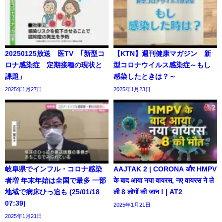
20250125放送 医TV ｢新型コ
【KTN】週刊健康マガジン 新
ロナ感染症 定期接種の現状と
型コロナウイルス感染症～もし
課題」
感染したときは？～
2025年1月27日
2025年1月23日
岐阜県でインフル・コロナ感染
AAJTAK 2 | CORONA और HMPV
者増 年末年始は全国で最多 一部
के बाद आया नया वायरस, नए वायरस ने ले
地域で病床ひっ迫も (25/01/18
ली 8 लोगों की जान ! | AT2
07:39)
2025年1月21日
2025年1月21日