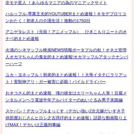
非モテ星人 ！あらゆるマニアの為のマニアックサイト
ハルッフル-専業主夫的YOUTUBERまとめ速報！キモデブロリコ
ンおたく！初老人の介護生活！激動の1750日
アニゲタレスト（元祖！アニメッフル） ひきこもりニートのオ
ナベ的まとめ速報
火浦のシネマッフル映画NEWS情報ポータブルの杜！オネエ管理
人オカマちゃんの鬼女的まとめ速報!オカマッフルアタックナンバ
ーハーフ
ユカ・ヨネッフル！初老的まとめ速報！！大帝イタチにラリアッ
ト！害獣神アリ・ガー被害に必殺！パイルドライバー
おネコさん的まとめ速報 僕の彼女はエリーちゃん人形！豆腐メ
ンタルメンヘラ電波中年アルバイターのぬいぐるみ男子末路編
スケバン！デカッフルまっくす（デカい強い2次元嫁だいすき子
供部屋おじさんヒロシ之古惑仔的まとめ速報）話題な動画取り上
げMAX！デカいは正義刑事編