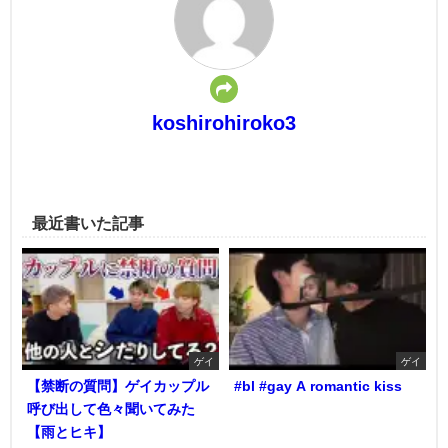
koshirohiroko3
最近書いた記事
ゲイ
ゲイ
【禁断の質問】ゲイカップル
#bl #gay A romantic kiss
呼び出して色々聞いてみた
【雨とヒキ】