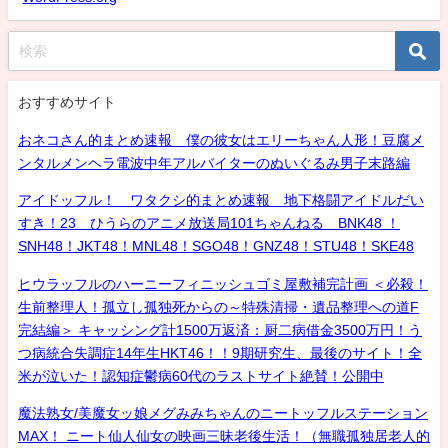
おすすめサイト
おネコさん的まとめ速報 僕の彼女はエリーちゃん人形！豆腐メ
ンタルメンヘラ電波中年アルバイターのぬいぐるみ男子末路編
アイドッフル！ ワタクシ的まとめ速報 地下格闘アイドルだい
すき！23 ひうらのアニメ放送局101ちゃんねる BNK48 ！
SNH48！JKT48！MNL48！SGO48！GNZ48！STU48！SKE48
ヒウラッフルのハーニーフィニッシュゴミ屋敷補完計画 ＜必殺！
生前整理人！孤立し孤独死からの～特殊清掃・遺品整理への道F
完結編＞ キャッシング計1500万返済：厨二病借金3500万円！う
つ病統合失調症14年生HKT46！！9期研究生、最後のサイト！全
米が泣いた！認知症鬱病60代のラストサイト絶賛！公開中
魔法熟女/美魔女ッ娘メグみみちゃんのニートッフルステーション
MAX！ ニート仙人仙女の映画三昧老後生活！（無職孤独居老人的