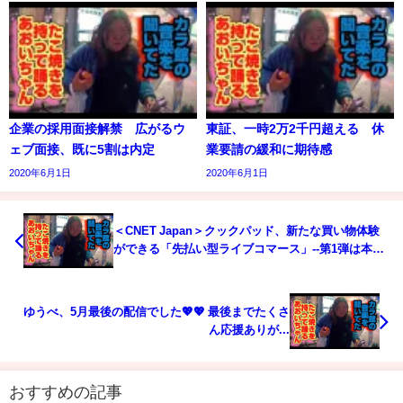
企業の採用面接解禁 広がるウ
東証、一時2万2千円超える 休
ェブ面接、既に5割は内定
業要請の緩和に期待感
2020年6月1日
2020年6月1日
＜CNET Japan＞クックパッド、新たな買い物体験
ができる「先払い型ライブコマース」--第1弾は本ま
ぐろ
ゆうべ、5月最後の配信でした💖💖 最後までたくさ
ん応援ありが...
おすすめの記事