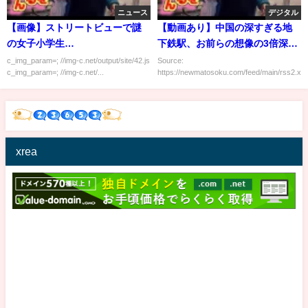
ニュース
デジタル
【画像】ストリートビューで謎
【動画あり】中国の深すぎる地
の女子小学生…
下鉄駅、お前らの想像の3倍深い
ｗｗｗｗｗｗｗｗｗｗ
c_img_param=; //img-c.net/output/site/42.js
Source:
c_img_param=; //img-c.net/...
https://newmatosoku.com/feed/main/rss2.xml.
xrea