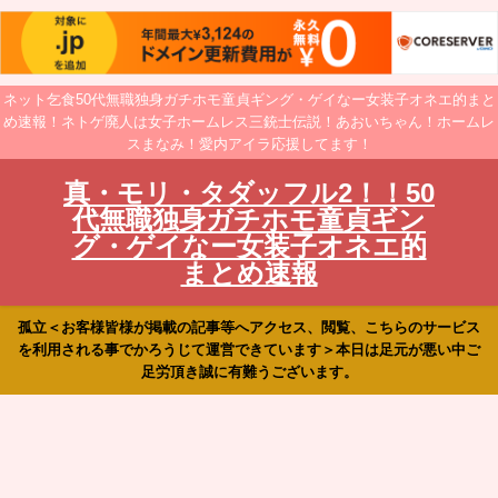
ネット乞食50代無職独身ガチホモ童貞ギング・ゲイなー女装子オネエ的まと
め速報！ネトゲ廃人は女子ホームレス三銃士伝説！あおいちゃん！ホームレ
スまなみ！愛内アイラ応援してます！
真・モリ・タダッフル2！！50
代無職独身ガチホモ童貞ギン
グ・ゲイなー女装子オネエ的
まとめ速報
孤立＜お客様皆様が掲載の記事等へアクセス、閲覧、こちらのサービス
を利用される事でかろうじて運営できています＞本日は足元が悪い中ご
足労頂き誠に有難うございます。