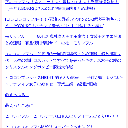
アキヨッフル-！ネオニートスケ番長のエキストラ芸能情報局！
（子ども部屋おばさんの自宅警備員的まとめ速報）
[ヨシヨシロッフル-！！-素浪人勇者カツオンの未解決事件簿へよ
うこそYOUKO！のナンノ洋子のはなしは信じるな編）]
モリッフル！ 50代無職独身ガチホモ童貞！女装子オネエ的ま
とめ速報！有益便利情報サイトの杜 モリッフル
ユキユキッフル！ど底辺的一同驚愕騒然まとめ速報！超氷河期世
代！人生の強制ロスカットですべてを失ったキグナス氷子の愛の
クリスタルキングボンビー脱出大作戦
ヒロコンプレックスNIGHT 的まとめ速報！！子供が欲しいど陰キ
ャアラフィフ女子のめざせ！専業主婦！婚活計画編
萌えっふる！
萌えっとこあに！
ヒロシッフル！ヒロシデース山さんのリフォームひとりDIY！！
ヒロユキユキッフルMAX！スーパークッキング！