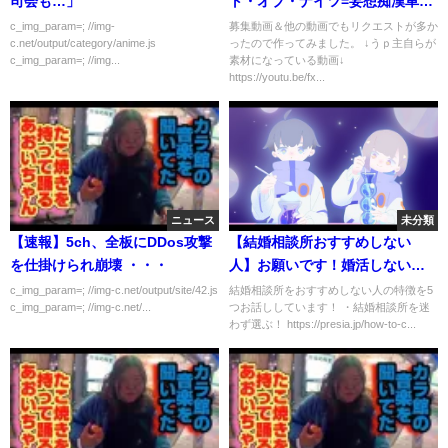
司会も…」
ト・オブ・ナイツ=妄想痴漢車・
トーマス【音MAD】
c_img_param=; //img-
募集動画＆他の動画でもリクエストが多か
c.net/output/category/anime.js
ったので作ってみました。 ↓うｐ主自らが
c_img_param=; //img...
素材になっている動画↓
https://youtu.be/fx...
ニュース
未分類
【速報】5ch、全板にDDos攻撃
【結婚相談所おすすめしない
を仕掛けられ崩壊 ・・・
人】お願いです！婚活しないで
ください！
c_img_param=; //img-c.net/output/site/42.js
結婚相談所をおすすめしない人の特徴を5
c_img_param=; //img-c.net/...
つお話ししています！ ・結婚相談所を迷
わず選ぶ！ https://presia.jp/how-to-c...