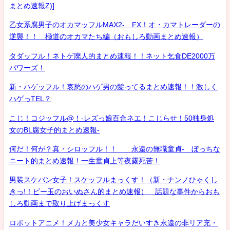
まとめ速報Z)]
乙女系腐男子のオカマッフルMAX2- FX！オ・カマトレーダーの
逆襲！！ 極道のオカマたち編（おもしろ動画まとめ速報）
タダッフル！ネトゲ廃人的まとめ速報！！ネット乞食DE2000万
パワーズ！
新・ハゲッフル！哀愁のハゲ男の髪ってるまとめ速報！！激しく
ハゲっTEL？
こじ！コジッフル@！-レズっ娘百合ネエ！こじらせ！50独身処
女のBL腐女子的まとめ速報-
何だ！何が？真・シロッフル！！ 永遠の無職童貞- ぼっちな
ニート的まとめ速報！一生童貞上等夜露死苦！
男装スケバン女子！スケッフルまっくす！（新・ナンノひゃくし
きっ!！ビー玉のおいぬさん的まとめ速報） 話題な事件からおも
しろ動画まで取り上げまっくす
ロボットアニメ！メカと美少女キャラだいすき永遠の非リア充・