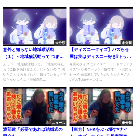
未分類
未分類
意外と知らない地域猫活動
【ディズニークイズ】バズらせ
（１）～地域猫活動って つまり
屋は実はディズニー好き⁉︎トゥモ
何なの？～｜食品・生活衛生課
ローランド編【コラボ】
えっ!？ 地域猫活動って、「地域の猫た
今回のクイズはディズニーランドエリアク
ちにご飯をあげること」じゃないの!？ 聞
イズ*トゥモローランド編です！ 〜お知ら
｜群馬県
いたことはあるけれど、知っているようで
せ〜 今回出演していただいたがんそさん
知らないような「地域猫活...
のYouTubeチャンネ...
ニュース
未分類
渡部建「必要であれば結婚式の
【東方】NHKをぶっ壊す×ナイ