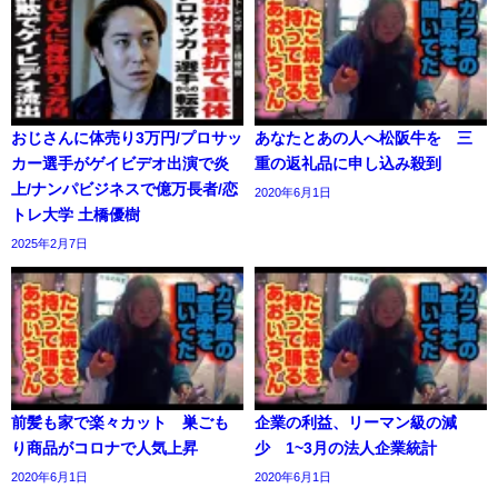
おじさんに体売り3万円/プロサッ
あなたとあの人へ松阪牛を 三
カー選手がゲイビデオ出演で炎
重の返礼品に申し込み殺到
上/ナンパビジネスで億万長者/恋
2020年6月1日
トレ大学 土橋優樹
2025年2月7日
前髪も家で楽々カット 巣ごも
企業の利益、リーマン級の減
り商品がコロナで人気上昇
少 1~3月の法人企業統計
2020年6月1日
2020年6月1日