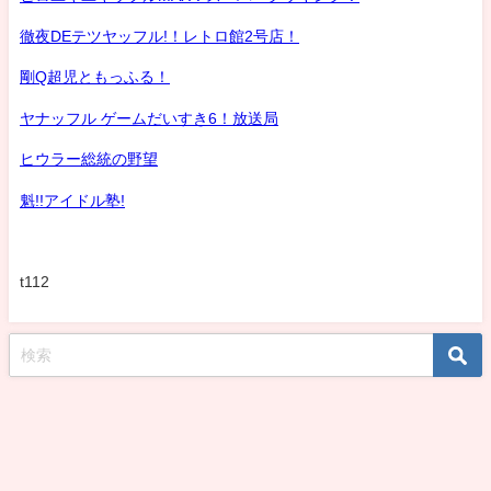
徹夜DEテツヤッフル!！レトロ館2号店！
剛Q超児ともっふる！
ヤナッフル ゲームだいすき6！放送局
ヒウラー総統の野望
魁!!アイドル塾!
t112