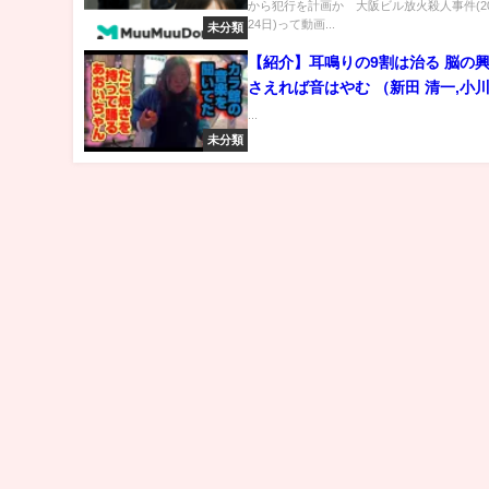
から犯行を計画か 大阪ビル放火殺人事件(20
24日)って動画...
未分類
【紹介】耳鳴りの9割は治る 脳の
さえれば音はやむ （新田 清一,小川
...
未分類