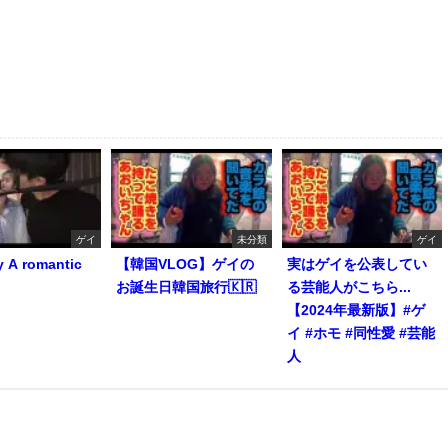
ゲイ
未分類
ゲイ
y A romantic
【韓国VLOG】ゲイの
実はゲイを公表してい
お誕生日韓国旅行🇰🇷
る芸能人がこちら...
【2024年最新版】#ゲ
イ #ホモ #同性愛 #芸能
人