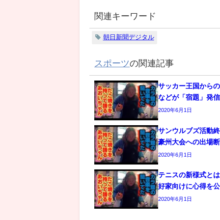
関連キーワード
朝日新聞デジタル
スポーツ
の関連記事
サッカー王国からの
などが「宿題」発
2020年6月1日
サンウルブズ活動
豪州大会への出場
2020年6月1日
テニスの新様式と
好家向けに心得を
2020年6月1日