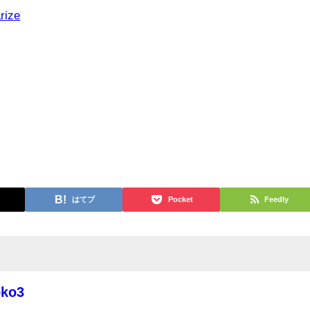
rize
はてブ
Pocket
Feedly
oko3