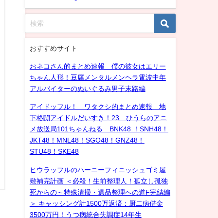
おすすめサイト
おネコさん的まとめ速報 僕の彼女はエリー
ちゃん人形！豆腐メンタルメンヘラ電波中年
アルバイターのぬいぐるみ男子末路編
アイドッフル！ ワタクシ的まとめ速報 地
下格闘アイドルだいすき！23 ひうらのアニ
メ放送局101ちゃんねる BNK48 ！SNH48！
JKT48！MNL48！SGO48！GNZ48！
STU48！SKE48
ヒウラッフルのハーニーフィニッシュゴミ屋
敷補完計画 ＜必殺！生前整理人！孤立し孤独
死からの～特殊清掃・遺品整理への道F完結編
＞ キャッシング計1500万返済：厨二病借金
3500万円！うつ病統合失調症14年生