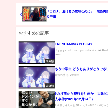
「コロナ、避けるの無理なのに」 感染男
る中傷
おすすめの記事
FAT SHAMING IS OKAY
Hey guys make sure you subscribe! ❤️ Also 
take t...
未分類
もう中学生 どうもありがとうござ
有吉の壁 もう中学生...
未分類
9カ月前から犯行を計画か 大阪ビ
人事件(2021年12月24日)
1:名無しさん＠お腹いっぱい2021.12.26(Sun