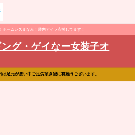
！ホームレスまなみ！愛内アイラ応援してます！
ギング・ゲイなー女装子オ
日は足元が悪い中ご足労頂き誠に有難うございます。