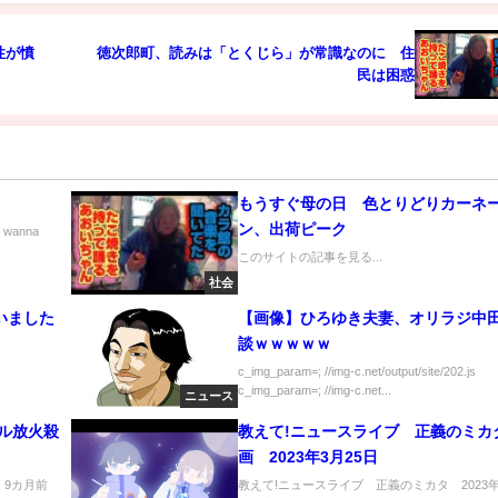
性が憤
徳次郎町、読みは「とくじら」が常識なのに 住
民は困惑
もうすぐ母の日 色とりどりカーネ
ン、出荷ピーク
I wanna
このサイトの記事を見る...
社会
いました
【画像】ひろゆき夫妻、オリラジ中
談ｗｗｗｗｗ
c_img_param=; //img-c.net/output/site/202.js
c_img_param=; //img-c.net...
ニュース
ル放火殺
教えて!ニュースライブ 正義のミカ
画 2023年3月25日
) 9カ月前
教えて!ニュースライブ 正義のミカタ 2023年