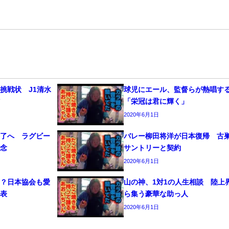
挑戦状 J1清水
球児にエール、監督らが熱唱す
信
「栄冠は君に輝く」
2020年6月1日
終了へ ラグビー
バレー柳田将洋が日本復帰 古
断念
サントリーと契約
2020年6月1日
は？日本協会も愛
山の神、1対1の人生相談 陸上
公表
ら集う豪華な助っ人
2020年6月1日