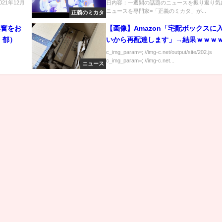
21年12月
日内容：一週間の話題のニュースを振り返り気
ニュースを専門家=「正義のミカタ」が...
正義のミカタ
興奮をお
【画像】Amazon「宅配ボックスに
 郁）
いから再配達します」→結果ｗｗｗ
c_img_param=; //img-c.net/output/site/202.js
c_img_param=; //img-c.net...
ニュース