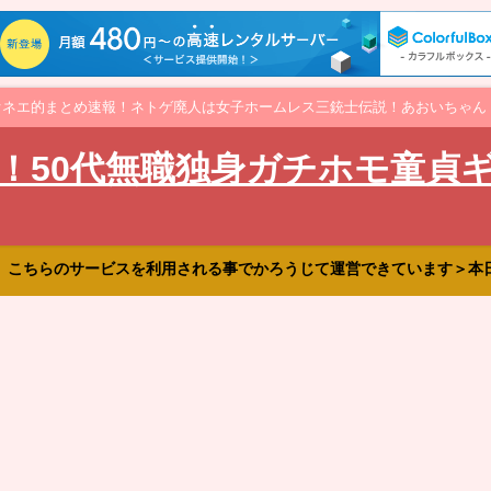
オネエ的まとめ速報！ネトゲ廃人は女子ホームレス三銃士伝説！あおいちゃん
！50代無職独身ガチホモ童貞
、こちらのサービスを利用される事でかろうじて運営できています＞本