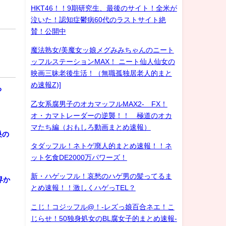
HKT46！！9期研究生、最後のサイト！全米が
泣いた！認知症鬱病60代のラストサイト絶
賛！公開中
魔法熟女/美魔女ッ娘メグみみちゃんのニート
ッフルステーションMAX！ ニート仙人仙女の
映画三昧老後生活！（無職孤独居老人的まと
め速報Z)]
る
乙女系腐男子のオカマッフルMAX2- FX！
オ・カマトレーダーの逆襲！！ 極道のオカ
マたち編（おもしろ動画まとめ速報）
巣の
タダッフル！ネトゲ廃人的まとめ速報！！ネ
ット乞食DE2000万パワーズ！
新・ハゲッフル！哀愁のハゲ男の髪ってるま
界か
とめ速報！！激しくハゲっTEL？
こじ！コジッフル@！-レズっ娘百合ネエ！こ
じらせ！50独身処女のBL腐女子的まとめ速報-