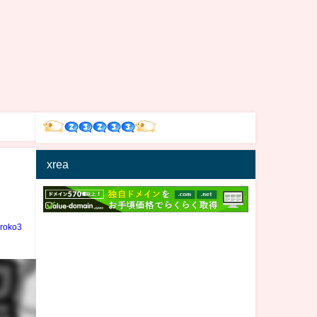
xrea
iroko3