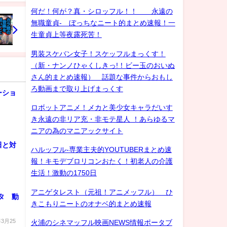
何だ！何が？真・シロッフル！！ 永遠の
無職童貞- ぼっちなニート的まとめ速報！一
生童貞上等夜露死苦！
男装スケバン女子！スケッフルまっくす！
（新・ナンノひゃくしきっ!！ビー玉のおいぬ
さん的まとめ速報） 話題な事件からおもし
ろ動画まで取り上げまっくす
ーショ
ロボットアニメ！メカと美少女キャラだいす
き永遠の非リア充・非モテ星人 ！あらゆるマ
ニアの為のマニアックサイト
田と対
ハルッフル-専業主夫的YOUTUBERまとめ速
報！キモデブロリコンおたく！初老人の介護
生活！激動の1750日
アニゲタレスト（元祖！アニメッフル） ひ
タ 動
きこもりニートのオナベ的まとめ速報
3月25
火浦のシネマッフル映画NEWS情報ポータブ