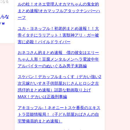
になる
ルの杜！オネエ管理人オカマちゃんの鬼女的
まとめ速報!オカマッフルアタックナンバーハ
入らな
ーフ
ｗｗ
ユカ・ヨネッフル！初老的まとめ速報！！大
帝イタチにラリアット！害獣神アリ・ガー被
害に必殺！パイルドライバー
おネコさん的まとめ速報 僕の彼女はエリー
ちゃん人形！豆腐メンタルメンヘラ電波中年
アルバイターのぬいぐるみ男子末路編
スケバン！デカッフルまっくす（デカい強い2
次元嫁だいすき子供部屋おじさんヒロシ之古
惑仔的まとめ速報）話題な動画取り上げ
MAX！デカいは正義刑事編
アキヨッフル-！ネオニートスケ番長のエキス
トラ芸能情報局！（子ども部屋おばさんの自
宅警備員的まとめ速報）