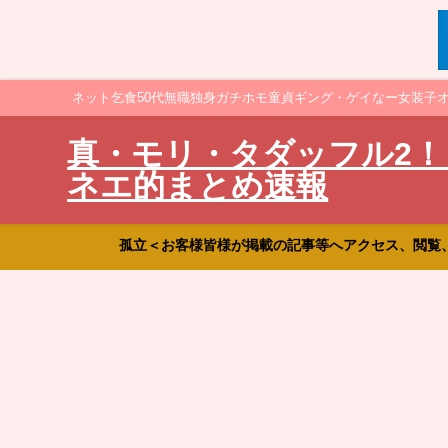
ネット乞食50代無職独身ガチホモ童貞ギング・ゲイなー女装子
真・モリ・タダッフル2！
ネエ的まとめ速報
孤立＜お客様皆様が掲載の記事等へアクセス、閲覧